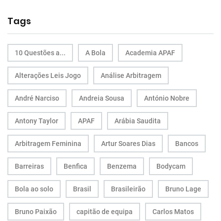
Tags
10 Questões a...
A Bola
Academia APAF
Alterações Leis Jogo
Análise Arbitragem
André Narciso
Andreia Sousa
António Nobre
Antony Taylor
APAF
Arábia Saudita
Arbitragem Feminina
Artur Soares Dias
Bancos
Barreiras
Benfica
Benzema
Bodycam
Bola ao solo
Brasil
Brasileirão
Bruno Lage
Bruno Paixão
capitão de equipa
Carlos Matos