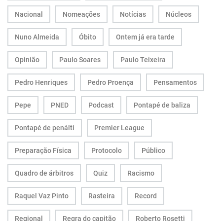
Nacional
Nomeações
Notícias
Núcleos
Nuno Almeida
Óbito
Ontem já era tarde
Opinião
Paulo Soares
Paulo Teixeira
Pedro Henriques
Pedro Proença
Pensamentos
Pepe
PNED
Podcast
Pontapé de baliza
Pontapé de penálti
Premier League
Preparação Física
Protocolo
Público
Quadro de árbitros
Quiz
Racismo
Raquel Vaz Pinto
Rasteira
Record
Regional
Regra do capitão
Roberto Rosetti