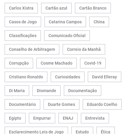
Carlos Xistra
Cartão azul
Cartão Branco
Casos de Jogo
Catarina Campos
China
Classificações
Comunicado Oficial
Conselho de Arbitragem
Correio da Manhã
Corrupção
Cosme Machado
Covid-19
Cristiano Ronaldo
Curiosidades
David Elleray
Di Maria
Diomande
Documentação
Documentário
Duarte Gomes
Eduardo Coelho
Egipto
Empurrar
ENAJ
Entrevista
Esclarecimento Leis de Jogo
Estudo
Ética