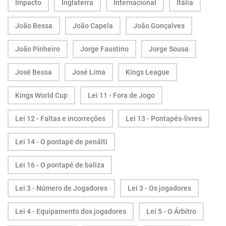
Impacto
Inglaterra
Internacional
Itália
João Bessa
João Capela
João Gonçalves
João Pinheiro
Jorge Faustino
Jorge Sousa
José Bessa
José Lima
Kings League
Kings World Cup
Lei 11 - Fora de Jogo
Lei 12 - Faltas e incorreções
Lei 13 - Pontapés-livres
Lei 14 - O pontapé de penálti
Lei 16 - O pontapé de baliza
Lei 3 - Número de Jogadores
Lei 3 - Os jogadores
Lei 4 - Equipamento dos jogadores
Lei 5 - O Árbitro