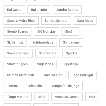
Rui Costa
Rui Licínio
Sandra Bastos
Sandro Meira Ricci
Sandro Scharer
Sara Alves
Sérgio Soares
SIC Notícias
Sin Bin
SL Benfica
Solidariedade
Sondagens
Sónia Carneiro
Sporting CP
SportTv
Substituições
Sugestões
Supertaça
Szimon Marciniak
Taça da Liga
Taça Portugal
Taremi
Televisão
Tempo útil de jogo
Tiago Martins
UEFA
Vanessa Gomes
VAR