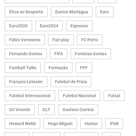
Ética no Desporto
Eunice Mortágua
Euro
Euro2020
Euro2024
Expresso
Fábio Veríssimo
Fair play
FC Porto
Fernando Gomes
FIFA
Fontelas Gomes
Football Talks
Formação
FPF
François Letexier
Futebol de Praia
Futebol Internacional
Futebol Nacional
Futsal
Gil Vicente
GLT
Gustavo Correia
Howard Webb
Hugo Miguel
Humor
IFAB