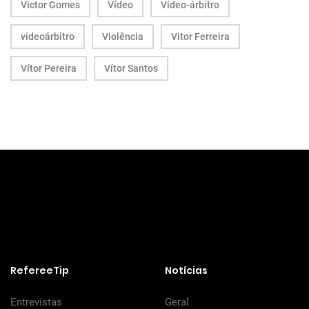
Victor Gomes
Vídeo
Vídeo-árbitro
videoárbitro
Violência
Vitor Ferreira
Vítor Pereira
Vítor Santos
RefereeTip
Notícias
Entrevistas
Geral