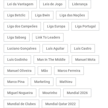
Lei da Vantagem
Leis de Jogo
Liderança
Liga Betclic
Liga Bwin
Liga das Nações
Liga dos Campeões
Liga Europa
Liga Portugal
Liga Sabseg
Link To Leaders
Luciano Gonçalves
Luís Aguilar
Luís Castro
Luís Godinho
Man In The Middle
Manuel Mota
Manuel Oliveira
Mão
Marco Ferreira
Marco Pina
Marketing
Mathieu
Miguel Nogueira
Mourinho
Mundial 2026
Mundial de Clubes
Mundial Qatar 2022