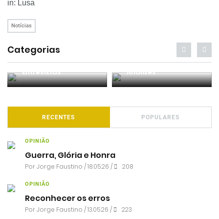
in: Lusa
Notícias
Categorias
Entrevistas
Análises
RECENTES
POPULARES
OPINIÃO
Guerra, Glória e Honra
Por
Jorge Faustino
/ 18.05.26 /
208
OPINIÃO
Reconhecer os erros
Por
Jorge Faustino
/ 13.05.26 /
223