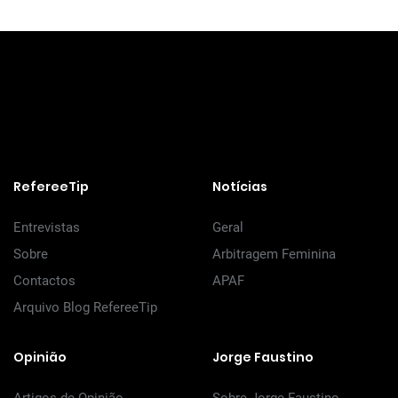
RefereeTip
Notícias
Entrevistas
Geral
Sobre
Arbitragem Feminina
Contactos
APAF
Arquivo Blog RefereeTip
Opinião
Jorge Faustino