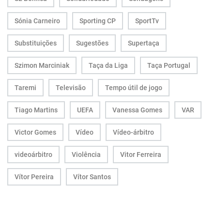
Sónia Carneiro
Sporting CP
SportTv
Substituições
Sugestões
Supertaça
Szimon Marciniak
Taça da Liga
Taça Portugal
Taremi
Televisão
Tempo útil de jogo
Tiago Martins
UEFA
Vanessa Gomes
VAR
Victor Gomes
Vídeo
Vídeo-árbitro
videoárbitro
Violência
Vitor Ferreira
Vítor Pereira
Vítor Santos