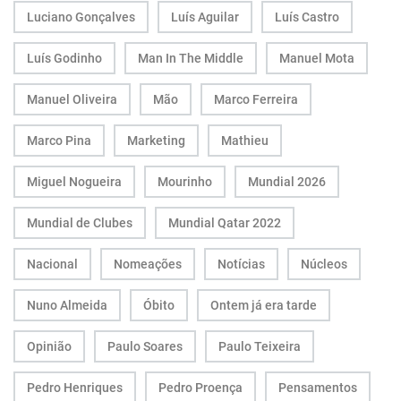
Luciano Gonçalves
Luís Aguilar
Luís Castro
Luís Godinho
Man In The Middle
Manuel Mota
Manuel Oliveira
Mão
Marco Ferreira
Marco Pina
Marketing
Mathieu
Miguel Nogueira
Mourinho
Mundial 2026
Mundial de Clubes
Mundial Qatar 2022
Nacional
Nomeações
Notícias
Núcleos
Nuno Almeida
Óbito
Ontem já era tarde
Opinião
Paulo Soares
Paulo Teixeira
Pedro Henriques
Pedro Proença
Pensamentos