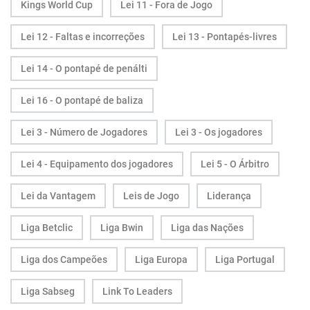
Kings World Cup
Lei 11 - Fora de Jogo
Lei 12 - Faltas e incorreções
Lei 13 - Pontapés-livres
Lei 14 - O pontapé de penálti
Lei 16 - O pontapé de baliza
Lei 3 - Número de Jogadores
Lei 3 - Os jogadores
Lei 4 - Equipamento dos jogadores
Lei 5 - O Árbitro
Lei da Vantagem
Leis de Jogo
Liderança
Liga Betclic
Liga Bwin
Liga das Nações
Liga dos Campeões
Liga Europa
Liga Portugal
Liga Sabseg
Link To Leaders