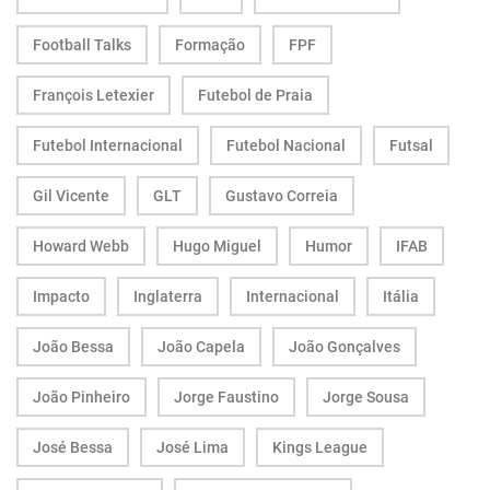
Football Talks
Formação
FPF
François Letexier
Futebol de Praia
Futebol Internacional
Futebol Nacional
Futsal
Gil Vicente
GLT
Gustavo Correia
Howard Webb
Hugo Miguel
Humor
IFAB
Impacto
Inglaterra
Internacional
Itália
João Bessa
João Capela
João Gonçalves
João Pinheiro
Jorge Faustino
Jorge Sousa
José Bessa
José Lima
Kings League