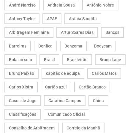
André Narciso
Andreia Sousa
António Nobre
Antony Taylor
APAF
Arábia Saudita
Arbitragem Feminina
Artur Soares Dias
Bancos
Barreiras
Benfica
Benzema
Bodycam
Bola ao solo
Brasil
Brasileirão
Bruno Lage
Bruno Paixão
capitão de equipa
Carlos Matos
Carlos Xistra
Cartão azul
Cartão Branco
Casos de Jogo
Catarina Campos
China
Classificações
Comunicado Oficial
Conselho de Arbitragem
Correio da Manhã