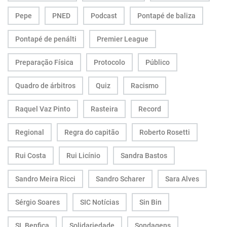
Pepe
PNED
Podcast
Pontapé de baliza
Pontapé de penálti
Premier League
Preparação Física
Protocolo
Público
Quadro de árbitros
Quiz
Racismo
Raquel Vaz Pinto
Rasteira
Record
Regional
Regra do capitão
Roberto Rosetti
Rui Costa
Rui Licínio
Sandra Bastos
Sandro Meira Ricci
Sandro Scharer
Sara Alves
Sérgio Soares
SIC Notícias
Sin Bin
SL Benfica
Solidariedade
Sondagens