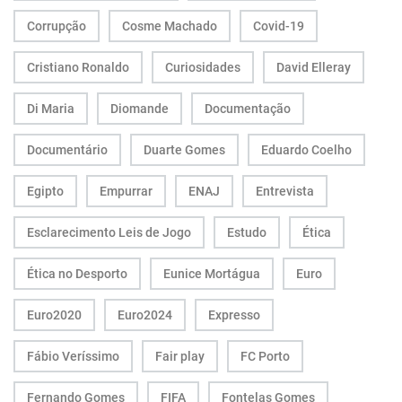
Corrupção
Cosme Machado
Covid-19
Cristiano Ronaldo
Curiosidades
David Elleray
Di Maria
Diomande
Documentação
Documentário
Duarte Gomes
Eduardo Coelho
Egipto
Empurrar
ENAJ
Entrevista
Esclarecimento Leis de Jogo
Estudo
Ética
Ética no Desporto
Eunice Mortágua
Euro
Euro2020
Euro2024
Expresso
Fábio Veríssimo
Fair play
FC Porto
Fernando Gomes
FIFA
Fontelas Gomes