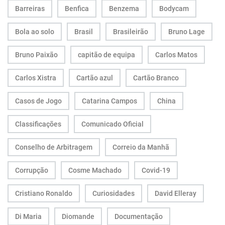
Barreiras
Benfica
Benzema
Bodycam
Bola ao solo
Brasil
Brasileirão
Bruno Lage
Bruno Paixão
capitão de equipa
Carlos Matos
Carlos Xistra
Cartão azul
Cartão Branco
Casos de Jogo
Catarina Campos
China
Classificações
Comunicado Oficial
Conselho de Arbitragem
Correio da Manhã
Corrupção
Cosme Machado
Covid-19
Cristiano Ronaldo
Curiosidades
David Elleray
Di Maria
Diomande
Documentação