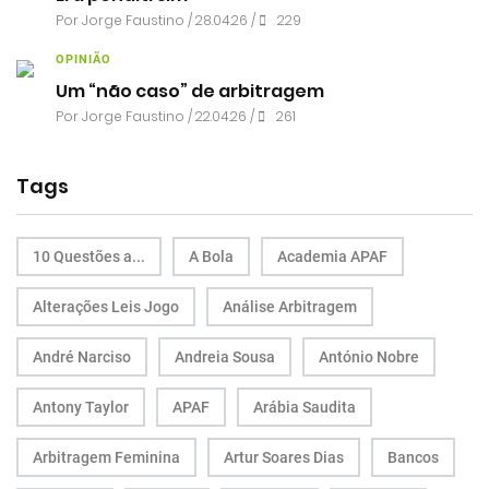
Por
Jorge Faustino
/ 28.04.26 /
229
OPINIÃO
Um “não caso” de arbitragem
Por
Jorge Faustino
/ 22.04.26 /
261
Tags
10 Questões a...
A Bola
Academia APAF
Alterações Leis Jogo
Análise Arbitragem
André Narciso
Andreia Sousa
António Nobre
Antony Taylor
APAF
Arábia Saudita
Arbitragem Feminina
Artur Soares Dias
Bancos