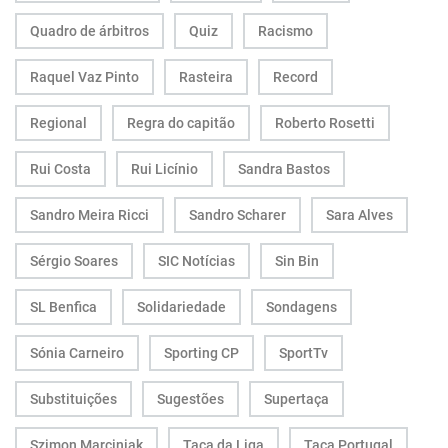
Quadro de árbitros
Quiz
Racismo
Raquel Vaz Pinto
Rasteira
Record
Regional
Regra do capitão
Roberto Rosetti
Rui Costa
Rui Licínio
Sandra Bastos
Sandro Meira Ricci
Sandro Scharer
Sara Alves
Sérgio Soares
SIC Notícias
Sin Bin
SL Benfica
Solidariedade
Sondagens
Sónia Carneiro
Sporting CP
SportTv
Substituições
Sugestões
Supertaça
Szimon Marciniak
Taça da Liga
Taça Portugal