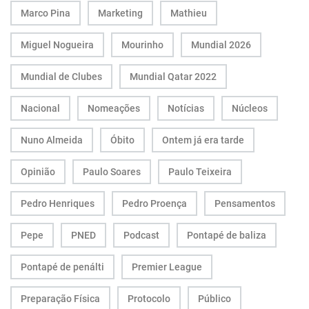
Marco Pina
Marketing
Mathieu
Miguel Nogueira
Mourinho
Mundial 2026
Mundial de Clubes
Mundial Qatar 2022
Nacional
Nomeações
Notícias
Núcleos
Nuno Almeida
Óbito
Ontem já era tarde
Opinião
Paulo Soares
Paulo Teixeira
Pedro Henriques
Pedro Proença
Pensamentos
Pepe
PNED
Podcast
Pontapé de baliza
Pontapé de penálti
Premier League
Preparação Física
Protocolo
Público