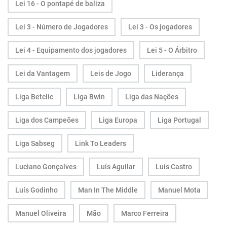
Lei 16 - O pontapé de baliza
Lei 3 - Número de Jogadores
Lei 3 - Os jogadores
Lei 4 - Equipamento dos jogadores
Lei 5 - O Árbitro
Lei da Vantagem
Leis de Jogo
Liderança
Liga Betclic
Liga Bwin
Liga das Nações
Liga dos Campeões
Liga Europa
Liga Portugal
Liga Sabseg
Link To Leaders
Luciano Gonçalves
Luís Aguilar
Luís Castro
Luís Godinho
Man In The Middle
Manuel Mota
Manuel Oliveira
Mão
Marco Ferreira