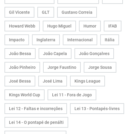
Gil Vicente
GLT
Gustavo Correia
Howard Webb
Hugo Miguel
Humor
IFAB
Impacto
Inglaterra
Internacional
Itália
João Bessa
João Capela
João Gonçalves
João Pinheiro
Jorge Faustino
Jorge Sousa
José Bessa
José Lima
Kings League
Kings World Cup
Lei 11 - Fora de Jogo
Lei 12 - Faltas e incorreções
Lei 13 - Pontapés-livres
Lei 14 - O pontapé de penálti