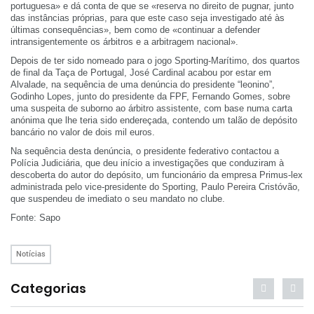
portuguesa» e dá conta de que se «reserva no direito de pugnar, junto
das instâncias próprias, para que este caso seja investigado até às
últimas consequências», bem como de «continuar a defender
intransigentemente os árbitros e a arbitragem nacional».
Depois de ter sido nomeado para o jogo Sporting-Marítimo, dos quartos
de final da Taça de Portugal, José Cardinal acabou por estar em
Alvalade, na sequência de uma denúncia do presidente “leonino”,
Godinho Lopes, junto do presidente da FPF, Fernando Gomes, sobre
uma suspeita de suborno ao árbitro assistente, com base numa carta
anónima que lhe teria sido endereçada, contendo um talão de depósito
bancário no valor de dois mil euros.
Na sequência desta denúncia, o presidente federativo contactou a
Polícia Judiciária, que deu início a investigações que conduziram à
descoberta do autor do depósito, um funcionário da empresa Primus-lex
administrada pelo vice-presidente do Sporting, Paulo Pereira Cristóvão,
que suspendeu de imediato o seu mandato no clube.
Fonte: Sapo
Notícias
Categorias