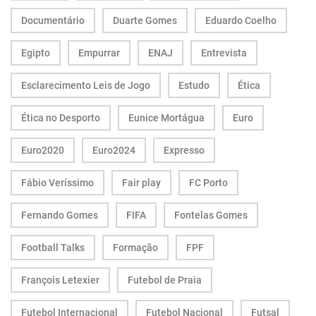
Documentário
Duarte Gomes
Eduardo Coelho
Egipto
Empurrar
ENAJ
Entrevista
Esclarecimento Leis de Jogo
Estudo
Ética
Ética no Desporto
Eunice Mortágua
Euro
Euro2020
Euro2024
Expresso
Fábio Veríssimo
Fair play
FC Porto
Fernando Gomes
FIFA
Fontelas Gomes
Football Talks
Formação
FPF
François Letexier
Futebol de Praia
Futebol Internacional
Futebol Nacional
Futsal