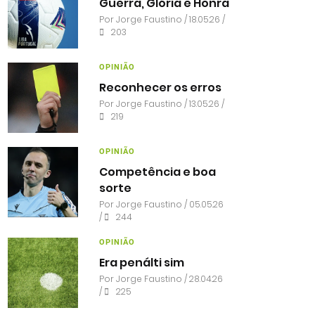
Guerra, Glória e Honra
Por
Jorge Faustino
/ 18.05.26 /
203
OPINIÃO
Reconhecer os erros
Por
Jorge Faustino
/ 13.05.26 /
219
OPINIÃO
Competência e boa
sorte
Por
Jorge Faustino
/ 05.05.26
/
244
OPINIÃO
Era penálti sim
Por
Jorge Faustino
/ 28.04.26
/
225