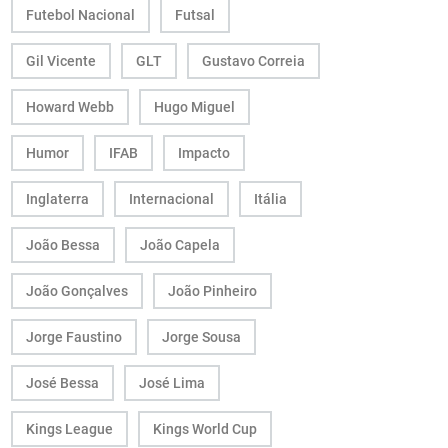
Futebol Nacional
Futsal
Gil Vicente
GLT
Gustavo Correia
Howard Webb
Hugo Miguel
Humor
IFAB
Impacto
Inglaterra
Internacional
Itália
João Bessa
João Capela
João Gonçalves
João Pinheiro
Jorge Faustino
Jorge Sousa
José Bessa
José Lima
Kings League
Kings World Cup