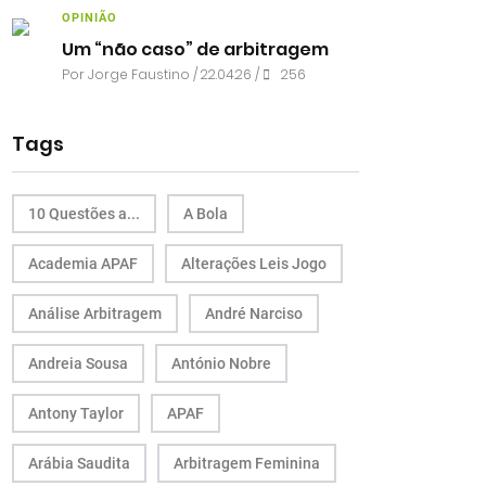
OPINIÃO
Um “não caso” de arbitragem
Por
Jorge Faustino
/ 22.04.26 /
256
Tags
10 Questões a...
A Bola
Academia APAF
Alterações Leis Jogo
Análise Arbitragem
André Narciso
Andreia Sousa
António Nobre
Antony Taylor
APAF
Arábia Saudita
Arbitragem Feminina