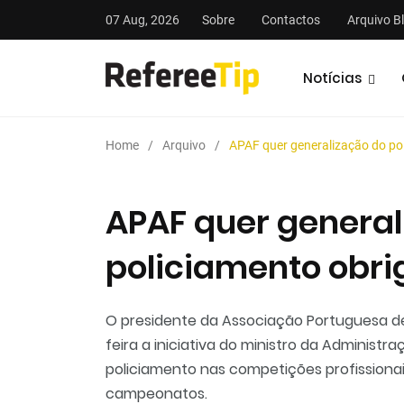
07 Aug, 2026
Sobre
Contactos
Arquivo B
Notícias
Home
Arquivo
APAF quer generalização do pol
APAF quer general
policiamento obri
stas
Análises
Podcasts
O presidente da Associação Portuguesa de
feira a iniciativa do ministro da Administr
policiamento nas competições profissionai
campeonatos.