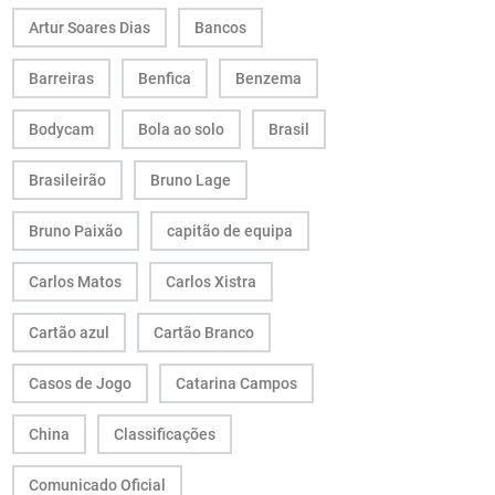
Artur Soares Dias
Bancos
Barreiras
Benfica
Benzema
Bodycam
Bola ao solo
Brasil
Brasileirão
Bruno Lage
Bruno Paixão
capitão de equipa
Carlos Matos
Carlos Xistra
Cartão azul
Cartão Branco
Casos de Jogo
Catarina Campos
China
Classificações
Comunicado Oficial