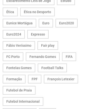
Esclarecimento Leis de Jogo
Estudo
Ética
Ética no Desporto
Eunice Mortágua
Euro
Euro2020
Euro2024
Expresso
Fábio Veríssimo
Fair play
FC Porto
Fernando Gomes
FIFA
Fontelas Gomes
Football Talks
Formação
FPF
François Letexier
Futebol de Praia
Futebol Internacional