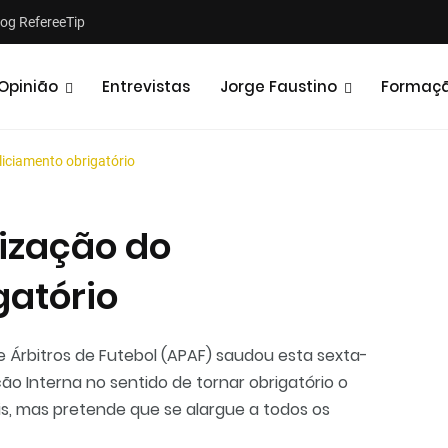
log RefereeTip
Opinião
Entrevistas
Jorge Faustino
Formaç
iciamento obrigatório
ização do
gatório
Notícias
Opiniões
 Árbitros de Futebol (APAF) saudou esta sexta-
ação Interna no sentido de tornar obrigatório o
s, mas pretende que se alargue a todos os