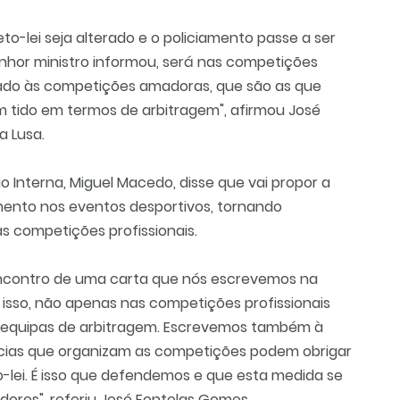
to-lei seja alterado e o policiamento passe a ser
nhor ministro informou, será nas competições
rgado às competições amadoras, que são as que
 tido em termos de arbitragem", afirmou José
a Lusa.
ão Interna, Miguel Macedo, disse que vai propor a
iamento nos eventos desportivos, tornando
nas competições profissionais.
encontro de uma carta que nós escrevemos na
isso, não apenas nas competições profissionais
 equipas de arbitragem. Escrevemos também à
ncias que organizam as competições podem obrigar
-lei. É isso que defendemos e que esta medida se
res", referiu José Fontelas Gomes.