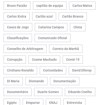
Bruno Paixão
capitão de equipa
Carlos Matos
Carlos Xistra
Cartão azul
Cartão Branco
Casos de Jogo
Catarina Campos
China
Classificações
Comunicado Oficial
Conselho de Arbitragem
Correio da Manhã
Corrupção
Cosme Machado
Covid-19
Cristiano Ronaldo
Curiosidades
David Elleray
Di Maria
Diomande
Documentação
Documentário
Duarte Gomes
Eduardo Coelho
Egipto
Empurrar
ENAJ
Entrevista