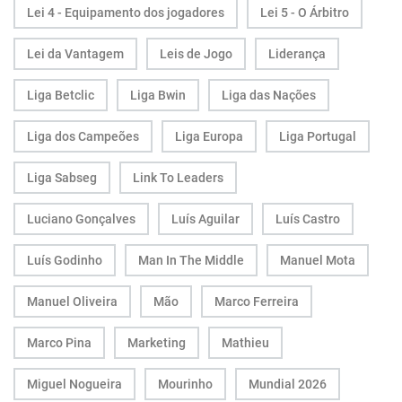
Lei 4 - Equipamento dos jogadores
Lei 5 - O Árbitro
Lei da Vantagem
Leis de Jogo
Liderança
Liga Betclic
Liga Bwin
Liga das Nações
Liga dos Campeões
Liga Europa
Liga Portugal
Liga Sabseg
Link To Leaders
Luciano Gonçalves
Luís Aguilar
Luís Castro
Luís Godinho
Man In The Middle
Manuel Mota
Manuel Oliveira
Mão
Marco Ferreira
Marco Pina
Marketing
Mathieu
Miguel Nogueira
Mourinho
Mundial 2026