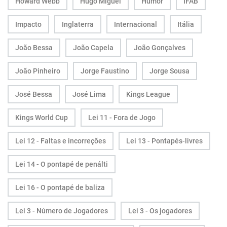
Howard Webb
Hugo Miguel
Humor
IFAB
Impacto
Inglaterra
Internacional
Itália
João Bessa
João Capela
João Gonçalves
João Pinheiro
Jorge Faustino
Jorge Sousa
José Bessa
José Lima
Kings League
Kings World Cup
Lei 11 - Fora de Jogo
Lei 12 - Faltas e incorreções
Lei 13 - Pontapés-livres
Lei 14 - O pontapé de penálti
Lei 16 - O pontapé de baliza
Lei 3 - Número de Jogadores
Lei 3 - Os jogadores