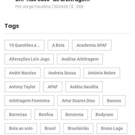
Por
Jorge Faustino
/ 22.04.26 /
258
Tags
10 Questões a...
A Bola
Academia APAF
Alterações Leis Jogo
Análise Arbitragem
André Narciso
Andreia Sousa
António Nobre
Antony Taylor
APAF
Arábia Saudita
Arbitragem Feminina
Artur Soares Dias
Bancos
Barreiras
Benfica
Benzema
Bodycam
Bola ao solo
Brasil
Brasileirão
Bruno Lage