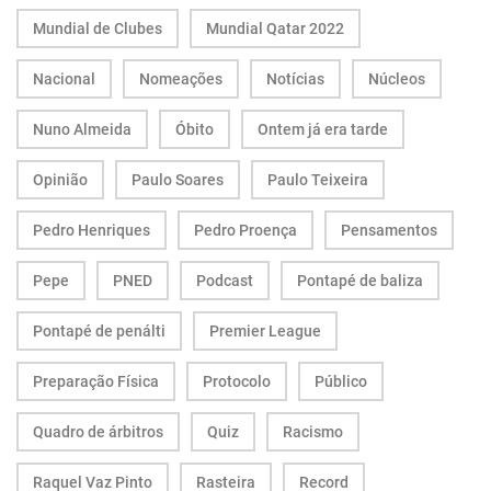
Mundial de Clubes
Mundial Qatar 2022
Nacional
Nomeações
Notícias
Núcleos
Nuno Almeida
Óbito
Ontem já era tarde
Opinião
Paulo Soares
Paulo Teixeira
Pedro Henriques
Pedro Proença
Pensamentos
Pepe
PNED
Podcast
Pontapé de baliza
Pontapé de penálti
Premier League
Preparação Física
Protocolo
Público
Quadro de árbitros
Quiz
Racismo
Raquel Vaz Pinto
Rasteira
Record