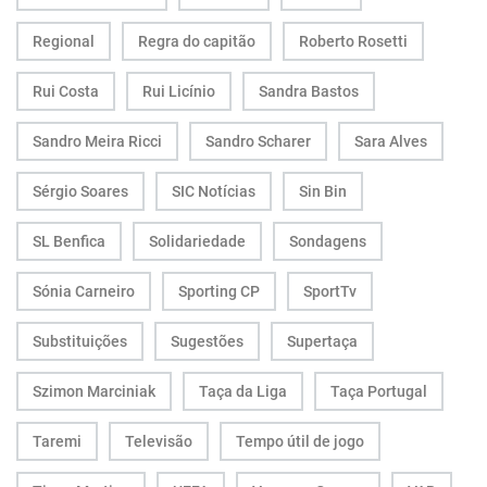
Regional
Regra do capitão
Roberto Rosetti
Rui Costa
Rui Licínio
Sandra Bastos
Sandro Meira Ricci
Sandro Scharer
Sara Alves
Sérgio Soares
SIC Notícias
Sin Bin
SL Benfica
Solidariedade
Sondagens
Sónia Carneiro
Sporting CP
SportTv
Substituições
Sugestões
Supertaça
Szimon Marciniak
Taça da Liga
Taça Portugal
Taremi
Televisão
Tempo útil de jogo