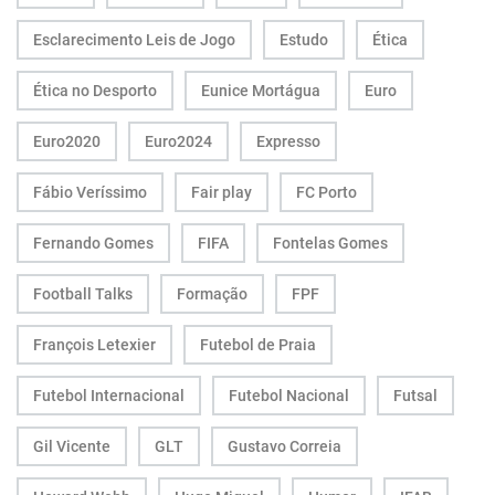
Esclarecimento Leis de Jogo
Estudo
Ética
Ética no Desporto
Eunice Mortágua
Euro
Euro2020
Euro2024
Expresso
Fábio Veríssimo
Fair play
FC Porto
Fernando Gomes
FIFA
Fontelas Gomes
Football Talks
Formação
FPF
François Letexier
Futebol de Praia
Futebol Internacional
Futebol Nacional
Futsal
Gil Vicente
GLT
Gustavo Correia