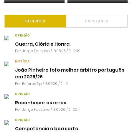
RECENTES
POPULARES
OPINIÃO
Guerra, Glória e Honra
Por
Jorge Faustino
/ 18.05.26 /
209
NOTÍCIA
João Pinheiro foi o melhor árbitro português
em 2025/26
Por RefereeTip / 13.05.26 /
9
OPINIÃO
Reconhecer os erros
Por
Jorge Faustino
/ 13.05.26 /
224
OPINIÃO
Competência e boa sorte