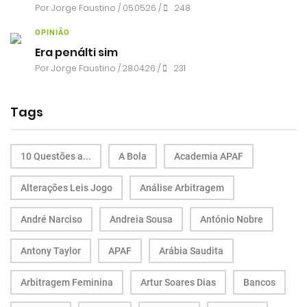
Por
Jorge Faustino
/ 05.05.26 /
248
OPINIÃO
Era penálti sim
Por
Jorge Faustino
/ 28.04.26 /
231
Tags
10 Questões a...
A Bola
Academia APAF
Alterações Leis Jogo
Análise Arbitragem
André Narciso
Andreia Sousa
António Nobre
Antony Taylor
APAF
Arábia Saudita
Arbitragem Feminina
Artur Soares Dias
Bancos