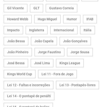
Gil Vicente
GLT
Gustavo Correia
Howard Webb
Hugo Miguel
Humor
IFAB
Impacto
Inglaterra
Internacional
Itália
João Bessa
João Capela
João Gonçalves
João Pinheiro
Jorge Faustino
Jorge Sousa
José Bessa
José Lima
Kings League
Kings World Cup
Lei 11 - Fora de Jogo
Lei 12 - Faltas e incorreções
Lei 13 - Pontapés-livres
Lei 14 - O pontapé de penálti