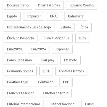
Documentário
Duarte Gomes
Eduardo Coelho
Egipto
Empurrar
ENAJ
Entrevista
Esclarecimento Leis de Jogo
Estudo
Ética
Ética no Desporto
Eunice Mortágua
Euro
Euro2020
Euro2024
Expresso
Fábio Veríssimo
Fair play
FC Porto
Fernando Gomes
FIFA
Fontelas Gomes
Football Talks
Formação
FPF
François Letexier
Futebol de Praia
Futebol Internacional
Futebol Nacional
Futsal