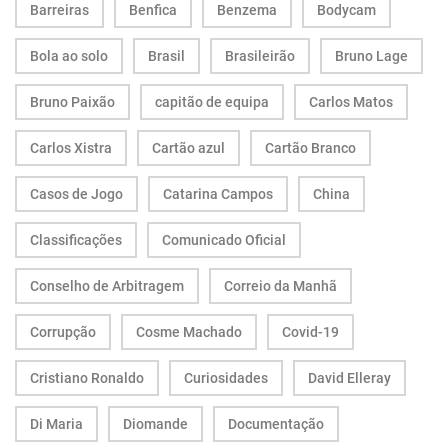
Barreiras
Benfica
Benzema
Bodycam
Bola ao solo
Brasil
Brasileirão
Bruno Lage
Bruno Paixão
capitão de equipa
Carlos Matos
Carlos Xistra
Cartão azul
Cartão Branco
Casos de Jogo
Catarina Campos
China
Classificações
Comunicado Oficial
Conselho de Arbitragem
Correio da Manhã
Corrupção
Cosme Machado
Covid-19
Cristiano Ronaldo
Curiosidades
David Elleray
Di Maria
Diomande
Documentação