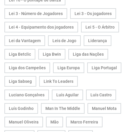
Lei 16 - O pontapé de baliza
Lei 3 - Número de Jogadores
Lei 3 - Os jogadores
Lei 4 - Equipamento dos jogadores
Lei 5 - O Árbitro
Lei da Vantagem
Leis de Jogo
Liderança
Liga Betclic
Liga Bwin
Liga das Nações
Liga dos Campeões
Liga Europa
Liga Portugal
Liga Sabseg
Link To Leaders
Luciano Gonçalves
Luís Aguilar
Luís Castro
Luís Godinho
Man In The Middle
Manuel Mota
Manuel Oliveira
Mão
Marco Ferreira