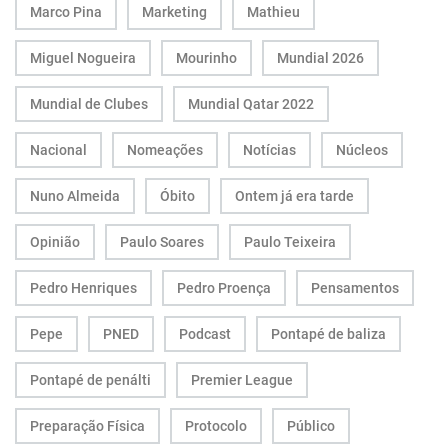
Marco Pina
Marketing
Mathieu
Miguel Nogueira
Mourinho
Mundial 2026
Mundial de Clubes
Mundial Qatar 2022
Nacional
Nomeações
Notícias
Núcleos
Nuno Almeida
Óbito
Ontem já era tarde
Opinião
Paulo Soares
Paulo Teixeira
Pedro Henriques
Pedro Proença
Pensamentos
Pepe
PNED
Podcast
Pontapé de baliza
Pontapé de penálti
Premier League
Preparação Física
Protocolo
Público