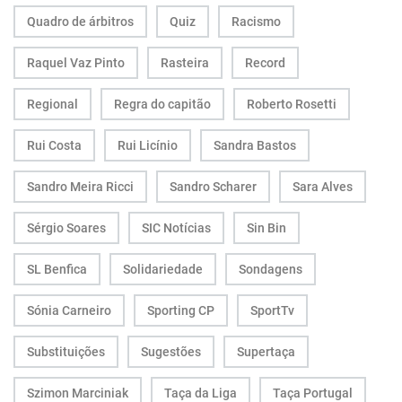
Quadro de árbitros
Quiz
Racismo
Raquel Vaz Pinto
Rasteira
Record
Regional
Regra do capitão
Roberto Rosetti
Rui Costa
Rui Licínio
Sandra Bastos
Sandro Meira Ricci
Sandro Scharer
Sara Alves
Sérgio Soares
SIC Notícias
Sin Bin
SL Benfica
Solidariedade
Sondagens
Sónia Carneiro
Sporting CP
SportTv
Substituições
Sugestões
Supertaça
Szimon Marciniak
Taça da Liga
Taça Portugal