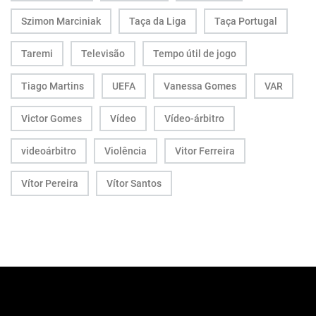
Szimon Marciniak
Taça da Liga
Taça Portugal
Taremi
Televisão
Tempo útil de jogo
Tiago Martins
UEFA
Vanessa Gomes
VAR
Victor Gomes
Vídeo
Vídeo-árbitro
videoárbitro
Violência
Vitor Ferreira
Vítor Pereira
Vítor Santos