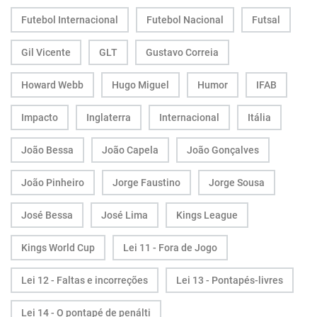
Futebol Internacional
Futebol Nacional
Futsal
Gil Vicente
GLT
Gustavo Correia
Howard Webb
Hugo Miguel
Humor
IFAB
Impacto
Inglaterra
Internacional
Itália
João Bessa
João Capela
João Gonçalves
João Pinheiro
Jorge Faustino
Jorge Sousa
José Bessa
José Lima
Kings League
Kings World Cup
Lei 11 - Fora de Jogo
Lei 12 - Faltas e incorreções
Lei 13 - Pontapés-livres
Lei 14 - O pontapé de penálti