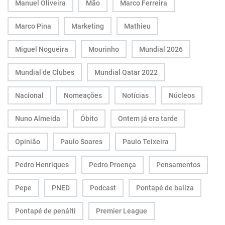
Manuel Oliveira
Mão
Marco Ferreira
Marco Pina
Marketing
Mathieu
Miguel Nogueira
Mourinho
Mundial 2026
Mundial de Clubes
Mundial Qatar 2022
Nacional
Nomeações
Notícias
Núcleos
Nuno Almeida
Óbito
Ontem já era tarde
Opinião
Paulo Soares
Paulo Teixeira
Pedro Henriques
Pedro Proença
Pensamentos
Pepe
PNED
Podcast
Pontapé de baliza
Pontapé de penálti
Premier League