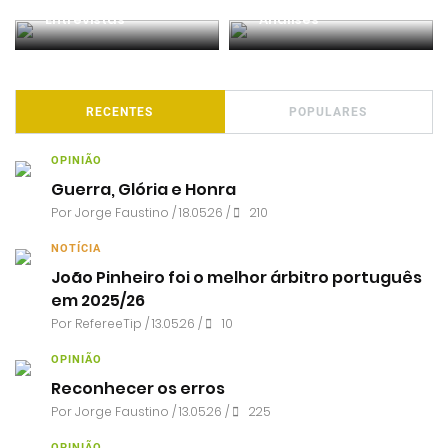
Entrevistas
Análises
RECENTES
POPULARES
OPINIÃO
Guerra, Glória e Honra
Por
Jorge Faustino
/ 18.05.26 /
210
NOTÍCIA
João Pinheiro foi o melhor árbitro português
em 2025/26
Por RefereeTip / 13.05.26 /
10
OPINIÃO
Reconhecer os erros
Por
Jorge Faustino
/ 13.05.26 /
225
OPINIÃO