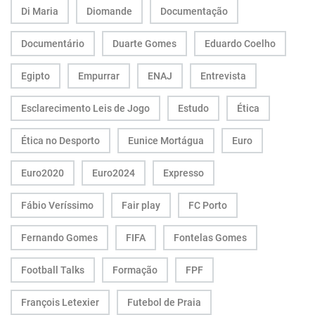
Di Maria
Diomande
Documentação
Documentário
Duarte Gomes
Eduardo Coelho
Egipto
Empurrar
ENAJ
Entrevista
Esclarecimento Leis de Jogo
Estudo
Ética
Ética no Desporto
Eunice Mortágua
Euro
Euro2020
Euro2024
Expresso
Fábio Veríssimo
Fair play
FC Porto
Fernando Gomes
FIFA
Fontelas Gomes
Football Talks
Formação
FPF
François Letexier
Futebol de Praia