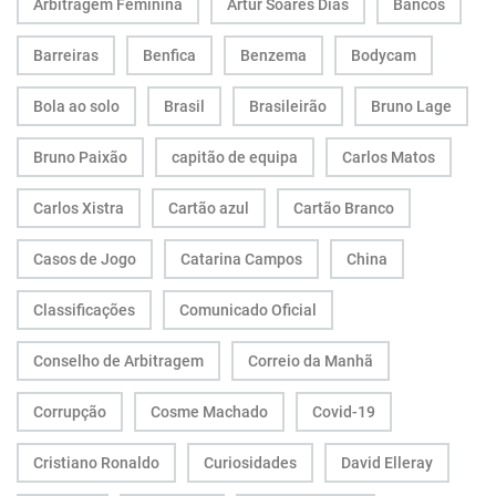
Arbitragem Feminina
Artur Soares Dias
Bancos
Barreiras
Benfica
Benzema
Bodycam
Bola ao solo
Brasil
Brasileirão
Bruno Lage
Bruno Paixão
capitão de equipa
Carlos Matos
Carlos Xistra
Cartão azul
Cartão Branco
Casos de Jogo
Catarina Campos
China
Classificações
Comunicado Oficial
Conselho de Arbitragem
Correio da Manhã
Corrupção
Cosme Machado
Covid-19
Cristiano Ronaldo
Curiosidades
David Elleray