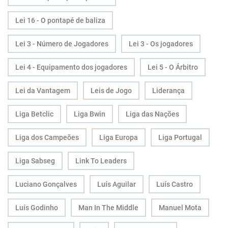
Lei 16 - O pontapé de baliza
Lei 3 - Número de Jogadores
Lei 3 - Os jogadores
Lei 4 - Equipamento dos jogadores
Lei 5 - O Árbitro
Lei da Vantagem
Leis de Jogo
Liderança
Liga Betclic
Liga Bwin
Liga das Nações
Liga dos Campeões
Liga Europa
Liga Portugal
Liga Sabseg
Link To Leaders
Luciano Gonçalves
Luís Aguilar
Luís Castro
Luís Godinho
Man In The Middle
Manuel Mota