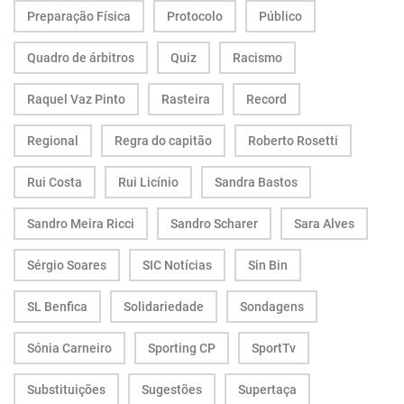
Preparação Física
Protocolo
Público
Quadro de árbitros
Quiz
Racismo
Raquel Vaz Pinto
Rasteira
Record
Regional
Regra do capitão
Roberto Rosetti
Rui Costa
Rui Licínio
Sandra Bastos
Sandro Meira Ricci
Sandro Scharer
Sara Alves
Sérgio Soares
SIC Notícias
Sin Bin
SL Benfica
Solidariedade
Sondagens
Sónia Carneiro
Sporting CP
SportTv
Substituições
Sugestões
Supertaça