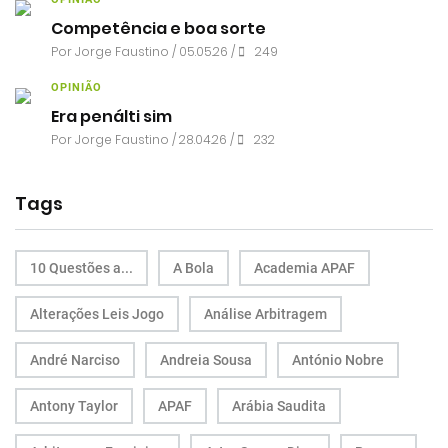
Competência e boa sorte
Por
Jorge Faustino
/ 05.05.26 /
249
OPINIÃO
Era penálti sim
Por
Jorge Faustino
/ 28.04.26 /
232
Tags
10 Questões a...
A Bola
Academia APAF
Alterações Leis Jogo
Análise Arbitragem
André Narciso
Andreia Sousa
António Nobre
Antony Taylor
APAF
Arábia Saudita