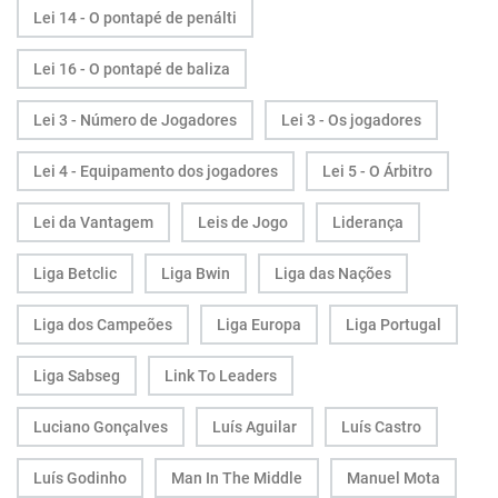
Lei 14 - O pontapé de penálti
Lei 16 - O pontapé de baliza
Lei 3 - Número de Jogadores
Lei 3 - Os jogadores
Lei 4 - Equipamento dos jogadores
Lei 5 - O Árbitro
Lei da Vantagem
Leis de Jogo
Liderança
Liga Betclic
Liga Bwin
Liga das Nações
Liga dos Campeões
Liga Europa
Liga Portugal
Liga Sabseg
Link To Leaders
Luciano Gonçalves
Luís Aguilar
Luís Castro
Luís Godinho
Man In The Middle
Manuel Mota