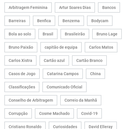
Arbitragem Feminina
Artur Soares Dias
Bancos
Barreiras
Benfica
Benzema
Bodycam
Bola ao solo
Brasil
Brasileirão
Bruno Lage
Bruno Paixão
capitão de equipa
Carlos Matos
Carlos Xistra
Cartão azul
Cartão Branco
Casos de Jogo
Catarina Campos
China
Classificações
Comunicado Oficial
Conselho de Arbitragem
Correio da Manhã
Corrupção
Cosme Machado
Covid-19
Cristiano Ronaldo
Curiosidades
David Elleray