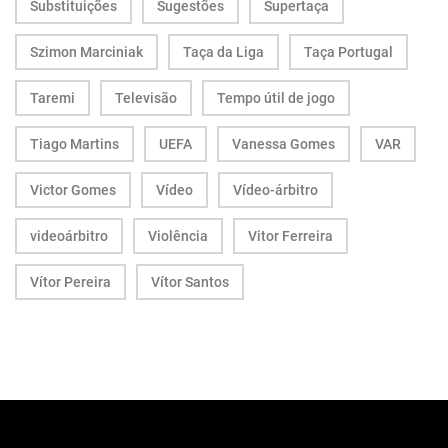
Substituições
Sugestões
Supertaça
Szimon Marciniak
Taça da Liga
Taça Portugal
Taremi
Televisão
Tempo útil de jogo
Tiago Martins
UEFA
Vanessa Gomes
VAR
Victor Gomes
Vídeo
Vídeo-árbitro
videoárbitro
Violência
Vitor Ferreira
Vítor Pereira
Vítor Santos