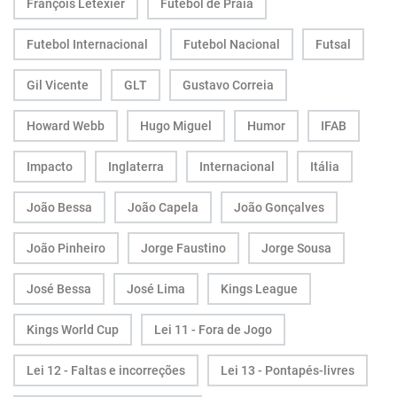
François Letexier
Futebol de Praia
Futebol Internacional
Futebol Nacional
Futsal
Gil Vicente
GLT
Gustavo Correia
Howard Webb
Hugo Miguel
Humor
IFAB
Impacto
Inglaterra
Internacional
Itália
João Bessa
João Capela
João Gonçalves
João Pinheiro
Jorge Faustino
Jorge Sousa
José Bessa
José Lima
Kings League
Kings World Cup
Lei 11 - Fora de Jogo
Lei 12 - Faltas e incorreções
Lei 13 - Pontapés-livres