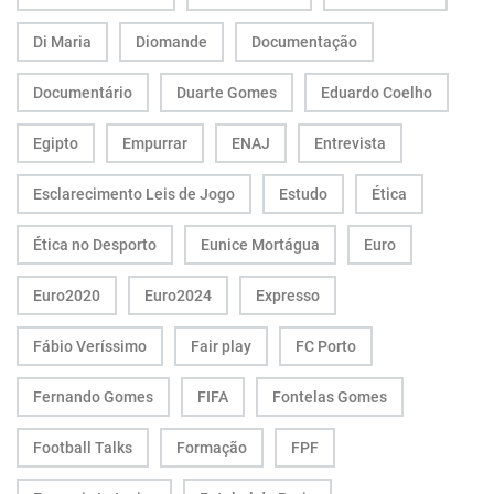
Di Maria
Diomande
Documentação
Documentário
Duarte Gomes
Eduardo Coelho
Egipto
Empurrar
ENAJ
Entrevista
Esclarecimento Leis de Jogo
Estudo
Ética
Ética no Desporto
Eunice Mortágua
Euro
Euro2020
Euro2024
Expresso
Fábio Veríssimo
Fair play
FC Porto
Fernando Gomes
FIFA
Fontelas Gomes
Football Talks
Formação
FPF