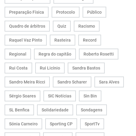
Preparação Física
Protocolo
Público
Quadro de árbitros
Quiz
Racismo
Raquel Vaz Pinto
Rasteira
Record
Regional
Regra do capitão
Roberto Rosetti
Rui Costa
Rui Licínio
Sandra Bastos
Sandro Meira Ricci
Sandro Scharer
Sara Alves
Sérgio Soares
SIC Notícias
Sin Bin
SL Benfica
Solidariedade
Sondagens
Sónia Carneiro
Sporting CP
SportTv