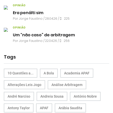
OPINIÃO
Era penálti sim
Por
Jorge Faustino
/ 28.04.26 /
225
OPINIÃO
Um “não caso” de arbitragem
Por
Jorge Faustino
/ 22.04.26 /
256
Tags
10 Questões a...
A Bola
Academia APAF
Alterações Leis Jogo
Análise Arbitragem
André Narciso
Andreia Sousa
António Nobre
Antony Taylor
APAF
Arábia Saudita