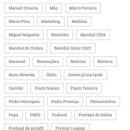
Manuel Oliveira
Mão
Marco Ferreira
Marco Pina
Marketing
Mathieu
Miguel Nogueira
Mourinho
Mundial 2026
Mundial de Clubes
Mundial Qatar 2022
Nacional
Nomeações
Notícias
Núcleos
Nuno Almeida
Óbito
Ontem já era tarde
Opinião
Paulo Soares
Paulo Teixeira
Pedro Henriques
Pedro Proença
Pensamentos
Pepe
PNED
Podcast
Pontapé de baliza
Pontapé de penálti
Premier League