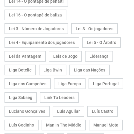
Lei 14 - O pontapé de penálti
Lei 16 - O pontapé de baliza
Lei 3 - Número de Jogadores
Lei 3 - Os jogadores
Lei 4 - Equipamento dos jogadores
Lei 5 - O Árbitro
Lei da Vantagem
Leis de Jogo
Liderança
Liga Betclic
Liga Bwin
Liga das Nações
Liga dos Campeões
Liga Europa
Liga Portugal
Liga Sabseg
Link To Leaders
Luciano Gonçalves
Luís Aguilar
Luís Castro
Luís Godinho
Man In The Middle
Manuel Mota