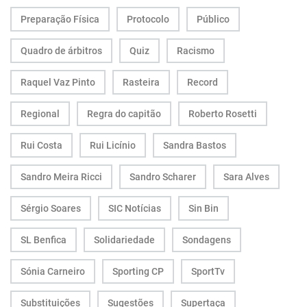
Preparação Física
Protocolo
Público
Quadro de árbitros
Quiz
Racismo
Raquel Vaz Pinto
Rasteira
Record
Regional
Regra do capitão
Roberto Rosetti
Rui Costa
Rui Licínio
Sandra Bastos
Sandro Meira Ricci
Sandro Scharer
Sara Alves
Sérgio Soares
SIC Notícias
Sin Bin
SL Benfica
Solidariedade
Sondagens
Sónia Carneiro
Sporting CP
SportTv
Substituições
Sugestões
Supertaça