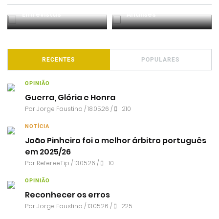
Entrevistas
Análises
RECENTES
POPULARES
OPINIÃO
Guerra, Glória e Honra
Por
Jorge Faustino
/ 18.05.26 /
210
NOTÍCIA
João Pinheiro foi o melhor árbitro português
em 2025/26
Por RefereeTip / 13.05.26 /
10
OPINIÃO
Reconhecer os erros
Por
Jorge Faustino
/ 13.05.26 /
225