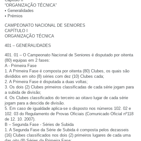
“ORGANIZAÇÃO TÉCNICA”
• Generalidades
• Prémios
CAMPEONATO NACIONAL DE SENIORES
CAPÍTULO I
ORGANIZAÇÃO TÉCNICA
401 – GENERALIDADES
401. 01 – O Campeonato Nacional de Seniores é disputado por oitenta
(80) equipas em 2 fases:
A - Primeira Fase
1. A Primeira Fase é composta por oitenta (80) Clubes, os quais são
divididos em oito (8) séries com dez (10) Clubes cada;
2. A Primeira Fase é disputada a duas voltas;
3. Os dois (2) Clubes primeiros classificadas de cada série jogam para
a subida de divisão;
4. Os Clubes classificados do terceiro ao oitavo lugar de cada série
jogam para a descida de divisão.
5. Em caso de igualdade aplica-se o disposto nos números 102. 02 e
102. 03 do Regulamento de Provas Oficiais (Comunicado Oficial nº118
de 12. 10. 2007).
B – Segunda Fase - Séries de Subida
1. A Segunda Fase da Série de Subida é composta pelos dezasseis
(16) Clubes classificados nos dois (2) primeiros lugares de cada uma
das oito (8) Séries da Primeira Fase;