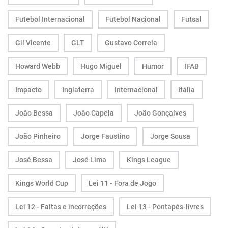
Futebol Internacional
Futebol Nacional
Futsal
Gil Vicente
GLT
Gustavo Correia
Howard Webb
Hugo Miguel
Humor
IFAB
Impacto
Inglaterra
Internacional
Itália
João Bessa
João Capela
João Gonçalves
João Pinheiro
Jorge Faustino
Jorge Sousa
José Bessa
José Lima
Kings League
Kings World Cup
Lei 11 - Fora de Jogo
Lei 12 - Faltas e incorreções
Lei 13 - Pontapés-livres