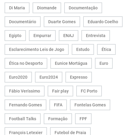
Di Maria
Diomande
Documentação
Documentário
Duarte Gomes
Eduardo Coelho
Egipto
Empurrar
ENAJ
Entrevista
Esclarecimento Leis de Jogo
Estudo
Ética
Ética no Desporto
Eunice Mortágua
Euro
Euro2020
Euro2024
Expresso
Fábio Veríssimo
Fair play
FC Porto
Fernando Gomes
FIFA
Fontelas Gomes
Football Talks
Formação
FPF
François Letexier
Futebol de Praia