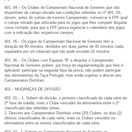
401. 04 – Os Clubes do Campeonato Nacional de Seniores que não
disponham de campo relvado nas condições referidas no nº 401. 03,
devem, antes do sorteio do mesmo Campeonato, comunicar à FPF qual
o campo relvado que utilizarão para os jogos que lhes competir disputar
como visitado, para que a FPF possa organizar o calendário dos jogos
com a indicação dos respetivos campos.
401. 05 – Os jogos do Campeonato Nacional de Seniores têm a
duração de 90 minutos, divididos em duas partes de 45 minutos cada,
separados por um intervalo que não pode exceder 15 minutos.
401. 06 – Os Clubes com Equipas “B” a disputar o Campeonato
Nacional de Seniores podem, por força da regulamentação que lhes é
aplicável, participar na segunda fase da prova, não podem participar
nas eliminatórias da Taça Portugal, mas estão sujeitas a descer aos
Campeonatos Distritais.
402 – MUDANÇAS DE DIVISÃO
402. 01 – 1. Sobem de divisão, o primeiro classificado de cada série da
2ª fase de subida, mais o Clube vencedor da eliminatória entre o 2º
classificado das referidas séries.
2. Descem aos Campeonatos Distritais vinte (20) Clubes, os dois (2)
últimos classificados de cada série, mais os Clubes vencidos na
eliminatória entre os sextos classificados de cada série.
402. 02 - 1. Sobem ao Campeonato Nacional de Seniores os