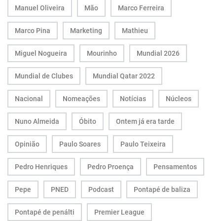
Manuel Oliveira
Mão
Marco Ferreira
Marco Pina
Marketing
Mathieu
Miguel Nogueira
Mourinho
Mundial 2026
Mundial de Clubes
Mundial Qatar 2022
Nacional
Nomeações
Notícias
Núcleos
Nuno Almeida
Óbito
Ontem já era tarde
Opinião
Paulo Soares
Paulo Teixeira
Pedro Henriques
Pedro Proença
Pensamentos
Pepe
PNED
Podcast
Pontapé de baliza
Pontapé de penálti
Premier League