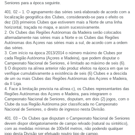
Seniores para a época seguinte.
401. 02 – 1. O agrupamento das séries será elaborado de acordo com a
localização geográfica dos Clubes, considerando-se para o efeito os
dez (10) primeiros Clubes que estiverem mais a Norte de uma linha
horizontal, traçada no mapa, e assim sucessivamente.
2. Os Clubes das Regiões Autónomas da Madeira serão colocados
alternadamente nas séries mais a Norte e os Clubes das Regiões
Autónomas dos Açores nas séries mais a sul, de acordo com a ordem
das séries.
3. Com início na época 2013/2014 o número máximo de Clubes por
cada Região Autónoma (Açores e Madeira), que podem disputar o
Campeonato Nacional de Seniores, é limitado ao máximo de seis (6).
§ O disposto na alínea anterior não produz efeitos na época em que se
verifique cumulativamente a existência de seis (6) Clubes e a descida
de um ou mais Clubes das Regiões Autónomas dos Açores e Madeira,
da II Liga.
4. Face à limitação prevista na alínea c), os Clubes representantes das
Regiões Autónomas dos Açores e Madeira, para integrarem o
Campeonato Nacional de Seniores, disputam, em dois (2) jogos, com o
Clube da sua Região Autónoma pior classificada no Campeonato
Nacional de Seniores, o direito de ingresso nesta Divisão.
401. 03 – Os Clubes que disputam o Campeonato Nacional de Seniores
devem dispor obrigatoriamente de campo relvado (natural ou sintético),
com as medidas mínimas de 100x64 metros, não podendo qualquer
jogo desta Divisão ser efetuado noutro tipo de campo.