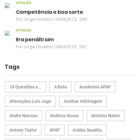
OPINIÃO
Competência e boa sorte
Por
Jorge Faustino
/ 05.05.26 /
249
OPINIÃO
Era penálti sim
Por
Jorge Faustino
/ 28.04.26 /
232
Tags
10 Questões a...
A Bola
Academia APAF
Alterações Leis Jogo
Análise Arbitragem
André Narciso
Andreia Sousa
António Nobre
Antony Taylor
APAF
Arábia Saudita