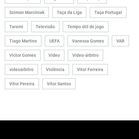
Szimon Marciniak
Taça da Liga
Taça Portugal
Taremi
Televisão
Tempo útil de jogo
Tiago Martins
UEFA
Vanessa Gomes
VAR
Victor Gomes
Vídeo
Vídeo-árbitro
videoárbitro
Violência
Vitor Ferreira
Vítor Pereira
Vítor Santos