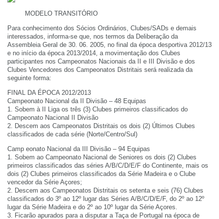
MODELO TRANSITÓRIO
Para conhecimento dos Sócios Ordinários, Clubes/SADs e demais
interessados, informa-se que, nos termos da Deliberação da
Assembleia Geral de 30. 06. 2005, no final da época desportiva 2012/13
e no início da época 2013/2014, a movimentação dos Clubes
participantes nos Campeonatos Nacionais da II e III Divisão e dos
Clubes Vencedores dos Campeonatos Distritais será realizada da
seguinte forma:
FINAL DA ÉPOCA 2012/2013
Campeonato Nacional da II Divisão – 48 Equipas
1. Sobem à II Liga os três (3) Clubes primeiros classificados do
Campeonato Nacional II Divisão
2. Descem aos Campeonatos Distritais os dois (2) Últimos Clubes
classificados de cada série (Norte/Centro/Sul)
Camp eonato Nacional da III Divisão – 94 Equipas
1. Sobem ao Campeonato Nacional de Seniores os dois (2) Clubes
primeiros classificados das séries A/B/C/D/E/F do Continente, mais os
dois (2) Clubes primeiros classificados da Série Madeira e o Clube
vencedor da Série Açores;
2. Descem aos Campeonatos Distritais os setenta e seis (76) Clubes
classificados do 3º ao 12º lugar das Séries A/B/C/D/E/F, do 2º ao 12º
lugar da Série Madeira e do 2º ao 10º lugar da Série Açores.
3. Ficarão apurados para a disputar a Taça de Portugal na época de