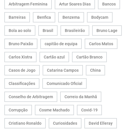
Arbitragem Feminina
Artur Soares Dias
Bancos
Barreiras
Benfica
Benzema
Bodycam
Bola ao solo
Brasil
Brasileirão
Bruno Lage
Bruno Paixão
capitão de equipa
Carlos Matos
Carlos Xistra
Cartão azul
Cartão Branco
Casos de Jogo
Catarina Campos
China
Classificações
Comunicado Oficial
Conselho de Arbitragem
Correio da Manhã
Corrupção
Cosme Machado
Covid-19
Cristiano Ronaldo
Curiosidades
David Elleray