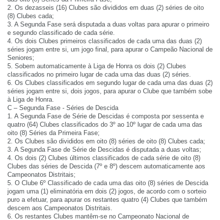
2. Os dezasseis (16) Clubes são divididos em duas (2) séries de oito
(8) Clubes cada;
3. A Segunda Fase será disputada a duas voltas para apurar o primeiro
e segundo classificado de cada série.
4. Os dois Clubes primeiros classificados de cada uma das duas (2)
séries jogam entre si, um jogo final, para apurar o Campeão Nacional de
Seniores;
5. Sobem automaticamente à Liga de Honra os dois (2) Clubes
classificados no primeiro lugar de cada uma das duas (2) séries.
6. Os Clubes classificados em segundo lugar de cada uma das duas (2)
séries jogam entre si, dois jogos, para apurar o Clube que também sobe
à Liga de Honra.
C – Segunda Fase - Séries de Descida
1. A Segunda Fase de Série de Descidas é composta por sessenta e
quatro (64) Clubes classificados do 3º ao 10º lugar de cada uma das
oito (8) Séries da Primeira Fase;
2. Os Clubes são divididos em oito (8) séries de oito (8) Clubes cada;
3. A Segunda Fase de Série de Descidas é disputada a duas voltas;
4. Os dois (2) Clubes últimos classificados de cada série de oito (8)
Clubes das séries de Descida (7º e 8º) descem automaticamente aos
Campeonatos Distritais;
5. O Clube 6º Classificado de cada uma das oito (8) séries de Descida
jogam uma (1) eliminatória em dois (2) jogos, de acordo com o sorteio
puro a efetuar, para apurar os restantes quatro (4) Clubes que também
descem aos Campeonatos Distritais.
6. Os restantes Clubes mantêm-se no Campeonato Nacional de