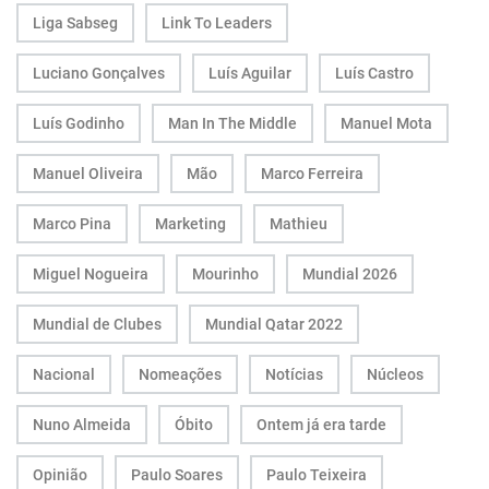
Liga Sabseg
Link To Leaders
Luciano Gonçalves
Luís Aguilar
Luís Castro
Luís Godinho
Man In The Middle
Manuel Mota
Manuel Oliveira
Mão
Marco Ferreira
Marco Pina
Marketing
Mathieu
Miguel Nogueira
Mourinho
Mundial 2026
Mundial de Clubes
Mundial Qatar 2022
Nacional
Nomeações
Notícias
Núcleos
Nuno Almeida
Óbito
Ontem já era tarde
Opinião
Paulo Soares
Paulo Teixeira