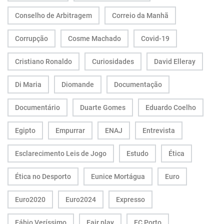
Conselho de Arbitragem
Correio da Manhã
Corrupção
Cosme Machado
Covid-19
Cristiano Ronaldo
Curiosidades
David Elleray
Di Maria
Diomande
Documentação
Documentário
Duarte Gomes
Eduardo Coelho
Egipto
Empurrar
ENAJ
Entrevista
Esclarecimento Leis de Jogo
Estudo
Ética
Ética no Desporto
Eunice Mortágua
Euro
Euro2020
Euro2024
Expresso
Fábio Veríssimo
Fair play
FC Porto