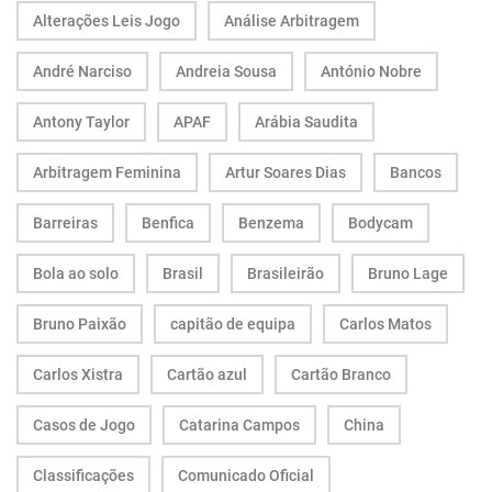
Alterações Leis Jogo
Análise Arbitragem
André Narciso
Andreia Sousa
António Nobre
Antony Taylor
APAF
Arábia Saudita
Arbitragem Feminina
Artur Soares Dias
Bancos
Barreiras
Benfica
Benzema
Bodycam
Bola ao solo
Brasil
Brasileirão
Bruno Lage
Bruno Paixão
capitão de equipa
Carlos Matos
Carlos Xistra
Cartão azul
Cartão Branco
Casos de Jogo
Catarina Campos
China
Classificações
Comunicado Oficial