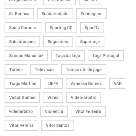
SL Benfica
Solidariedade
Sondagens
Sónia Carneiro
Sporting CP
SportTv
Substituições
Sugestões
Supertaça
Szimon Marciniak
Taça da Liga
Taça Portugal
Taremi
Televisão
Tempo útil de jogo
Tiago Martins
UEFA
Vanessa Gomes
VAR
Victor Gomes
Vídeo
Vídeo-árbitro
videoárbitro
Violência
Vitor Ferreira
Vítor Pereira
Vítor Santos