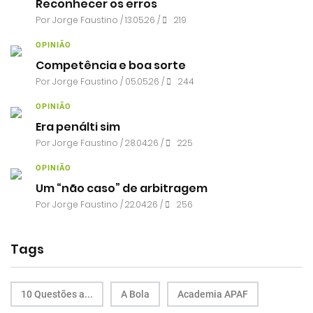
Reconhecer os erros
Por
Jorge Faustino
/ 13.05.26 /
219
OPINIÃO
Competência e boa sorte
Por
Jorge Faustino
/ 05.05.26 /
244
OPINIÃO
Era penálti sim
Por
Jorge Faustino
/ 28.04.26 /
225
OPINIÃO
Um “não caso” de arbitragem
Por
Jorge Faustino
/ 22.04.26 /
256
Tags
10 Questões a...
A Bola
Academia APAF