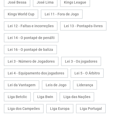
José Bessa
José Lima
Kings League
Kings World Cup
Lei 11 - Fora de Jogo
Lei 12 - Faltas e incorreções
Lei 13 - Pontapés-livres
Lei 14 - O pontapé de penálti
Lei 16 - O pontapé de baliza
Lei 3 - Número de Jogadores
Lei 3 - Os jogadores
Lei 4 - Equipamento dos jogadores
Lei 5 - O Árbitro
Lei da Vantagem
Leis de Jogo
Liderança
Liga Betclic
Liga Bwin
Liga das Nações
Liga dos Campeões
Liga Europa
Liga Portugal