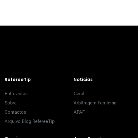
RefereeTip
Notícias
Entrevistas
Geral
Sobre
Arbitragem Feminina
Contactos
APAF
Arquivo Blog RefereeTip