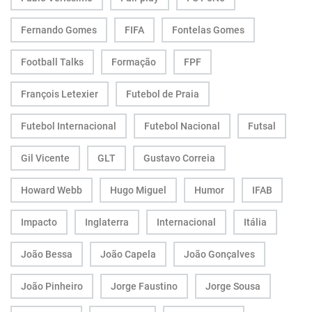
Fernando Gomes
FIFA
Fontelas Gomes
Football Talks
Formação
FPF
François Letexier
Futebol de Praia
Futebol Internacional
Futebol Nacional
Futsal
Gil Vicente
GLT
Gustavo Correia
Howard Webb
Hugo Miguel
Humor
IFAB
Impacto
Inglaterra
Internacional
Itália
João Bessa
João Capela
João Gonçalves
João Pinheiro
Jorge Faustino
Jorge Sousa