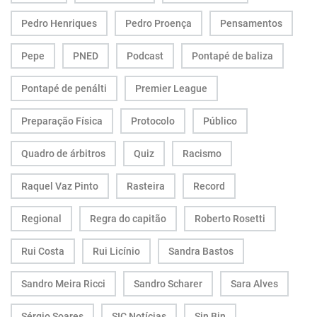
Pedro Henriques
Pedro Proença
Pensamentos
Pepe
PNED
Podcast
Pontapé de baliza
Pontapé de penálti
Premier League
Preparação Física
Protocolo
Público
Quadro de árbitros
Quiz
Racismo
Raquel Vaz Pinto
Rasteira
Record
Regional
Regra do capitão
Roberto Rosetti
Rui Costa
Rui Licínio
Sandra Bastos
Sandro Meira Ricci
Sandro Scharer
Sara Alves
Sérgio Soares
SIC Notícias
Sin Bin