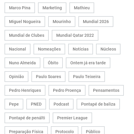
Marco Pina
Marketing
Mathieu
Miguel Nogueira
Mourinho
Mundial 2026
Mundial de Clubes
Mundial Qatar 2022
Nacional
Nomeações
Notícias
Núcleos
Nuno Almeida
Óbito
Ontem já era tarde
Opinião
Paulo Soares
Paulo Teixeira
Pedro Henriques
Pedro Proença
Pensamentos
Pepe
PNED
Podcast
Pontapé de baliza
Pontapé de penálti
Premier League
Preparação Física
Protocolo
Público