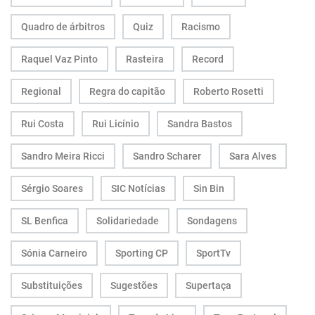
Quadro de árbitros
Quiz
Racismo
Raquel Vaz Pinto
Rasteira
Record
Regional
Regra do capitão
Roberto Rosetti
Rui Costa
Rui Licínio
Sandra Bastos
Sandro Meira Ricci
Sandro Scharer
Sara Alves
Sérgio Soares
SIC Notícias
Sin Bin
SL Benfica
Solidariedade
Sondagens
Sónia Carneiro
Sporting CP
SportTv
Substituições
Sugestões
Supertaça