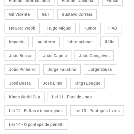
Futebol Internacional
Futebol Nacional
Futsal
Gil Vicente
GLT
Gustavo Correia
Howard Webb
Hugo Miguel
Humor
IFAB
Impacto
Inglaterra
Internacional
Itália
João Bessa
João Capela
João Gonçalves
João Pinheiro
Jorge Faustino
Jorge Sousa
José Bessa
José Lima
Kings League
Kings World Cup
Lei 11 - Fora de Jogo
Lei 12 - Faltas e incorreções
Lei 13 - Pontapés-livres
Lei 14 - O pontapé de penálti