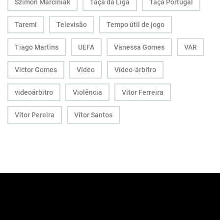
Szimon Marciniak
Taça da Liga
Taça Portugal
Taremi
Televisão
Tempo útil de jogo
Tiago Martins
UEFA
Vanessa Gomes
VAR
Victor Gomes
Vídeo
Vídeo-árbitro
videoárbitro
Violência
Vitor Ferreira
Vítor Pereira
Vítor Santos