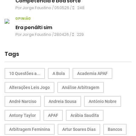
Competência e boa sorte
Por
Jorge Faustino
/ 05.05.26 /
248
OPINIÃO
Era penálti sim
Por
Jorge Faustino
/ 28.04.26 /
229
Tags
10 Questões a...
A Bola
Academia APAF
Alterações Leis Jogo
Análise Arbitragem
André Narciso
Andreia Sousa
António Nobre
Antony Taylor
APAF
Arábia Saudita
Arbitragem Feminina
Artur Soares Dias
Bancos