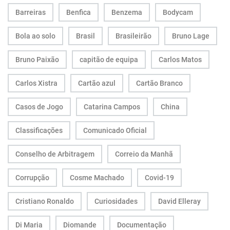
Barreiras
Benfica
Benzema
Bodycam
Bola ao solo
Brasil
Brasileirão
Bruno Lage
Bruno Paixão
capitão de equipa
Carlos Matos
Carlos Xistra
Cartão azul
Cartão Branco
Casos de Jogo
Catarina Campos
China
Classificações
Comunicado Oficial
Conselho de Arbitragem
Correio da Manhã
Corrupção
Cosme Machado
Covid-19
Cristiano Ronaldo
Curiosidades
David Elleray
Di Maria
Diomande
Documentação