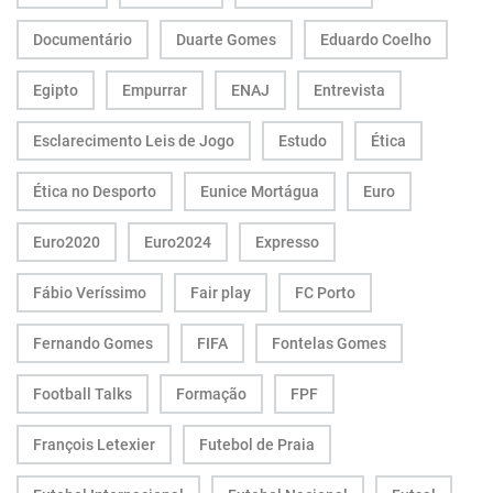
Documentário
Duarte Gomes
Eduardo Coelho
Egipto
Empurrar
ENAJ
Entrevista
Esclarecimento Leis de Jogo
Estudo
Ética
Ética no Desporto
Eunice Mortágua
Euro
Euro2020
Euro2024
Expresso
Fábio Veríssimo
Fair play
FC Porto
Fernando Gomes
FIFA
Fontelas Gomes
Football Talks
Formação
FPF
François Letexier
Futebol de Praia