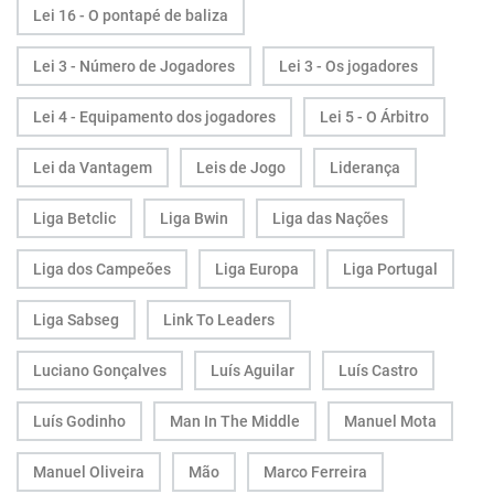
Lei 16 - O pontapé de baliza
Lei 3 - Número de Jogadores
Lei 3 - Os jogadores
Lei 4 - Equipamento dos jogadores
Lei 5 - O Árbitro
Lei da Vantagem
Leis de Jogo
Liderança
Liga Betclic
Liga Bwin
Liga das Nações
Liga dos Campeões
Liga Europa
Liga Portugal
Liga Sabseg
Link To Leaders
Luciano Gonçalves
Luís Aguilar
Luís Castro
Luís Godinho
Man In The Middle
Manuel Mota
Manuel Oliveira
Mão
Marco Ferreira