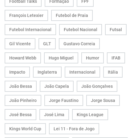
Football Talks
Formação
FPF
François Letexier
Futebol de Praia
Futebol Internacional
Futebol Nacional
Futsal
Gil Vicente
GLT
Gustavo Correia
Howard Webb
Hugo Miguel
Humor
IFAB
Impacto
Inglaterra
Internacional
Itália
João Bessa
João Capela
João Gonçalves
João Pinheiro
Jorge Faustino
Jorge Sousa
José Bessa
José Lima
Kings League
Kings World Cup
Lei 11 - Fora de Jogo