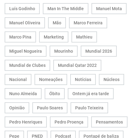
Luís Godinho
Man In The Middle
Manuel Mota
Manuel Oliveira
Mão
Marco Ferreira
Marco Pina
Marketing
Mathieu
Miguel Nogueira
Mourinho
Mundial 2026
Mundial de Clubes
Mundial Qatar 2022
Nacional
Nomeações
Notícias
Núcleos
Nuno Almeida
Óbito
Ontem já era tarde
Opinião
Paulo Soares
Paulo Teixeira
Pedro Henriques
Pedro Proença
Pensamentos
Pepe
PNED
Podcast
Pontapé de baliza