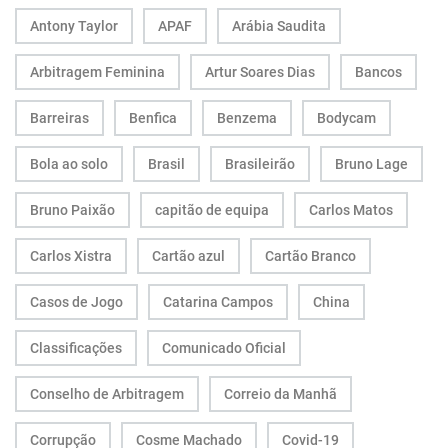
Antony Taylor
APAF
Arábia Saudita
Arbitragem Feminina
Artur Soares Dias
Bancos
Barreiras
Benfica
Benzema
Bodycam
Bola ao solo
Brasil
Brasileirão
Bruno Lage
Bruno Paixão
capitão de equipa
Carlos Matos
Carlos Xistra
Cartão azul
Cartão Branco
Casos de Jogo
Catarina Campos
China
Classificações
Comunicado Oficial
Conselho de Arbitragem
Correio da Manhã
Corrupção
Cosme Machado
Covid-19