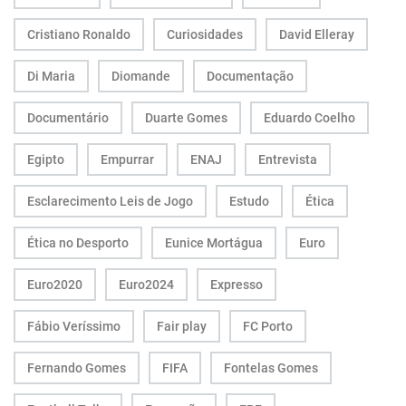
Cristiano Ronaldo
Curiosidades
David Elleray
Di Maria
Diomande
Documentação
Documentário
Duarte Gomes
Eduardo Coelho
Egipto
Empurrar
ENAJ
Entrevista
Esclarecimento Leis de Jogo
Estudo
Ética
Ética no Desporto
Eunice Mortágua
Euro
Euro2020
Euro2024
Expresso
Fábio Veríssimo
Fair play
FC Porto
Fernando Gomes
FIFA
Fontelas Gomes