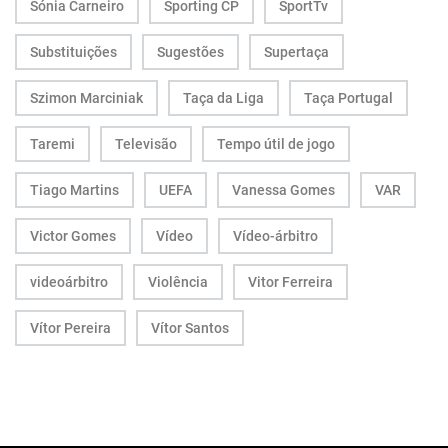
Sónia Carneiro
Sporting CP
SportTv
Substituições
Sugestões
Supertaça
Szimon Marciniak
Taça da Liga
Taça Portugal
Taremi
Televisão
Tempo útil de jogo
Tiago Martins
UEFA
Vanessa Gomes
VAR
Victor Gomes
Vídeo
Vídeo-árbitro
videoárbitro
Violência
Vitor Ferreira
Vítor Pereira
Vítor Santos