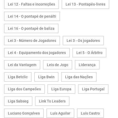
Lei 12 - Faltas e incorreções
Lei 13 - Pontapés-livres
Lei 14 - O pontapé de penálti
Lei 16 - O pontapé de baliza
Lei 3 - Número de Jogadores
Lei 3 - Os jogadores
Lei 4 - Equipamento dos jogadores
Lei 5 - O Árbitro
Lei da Vantagem
Leis de Jogo
Liderança
Liga Betclic
Liga Bwin
Liga das Nações
Liga dos Campeões
Liga Europa
Liga Portugal
Liga Sabseg
Link To Leaders
Luciano Gonçalves
Luís Aguilar
Luís Castro