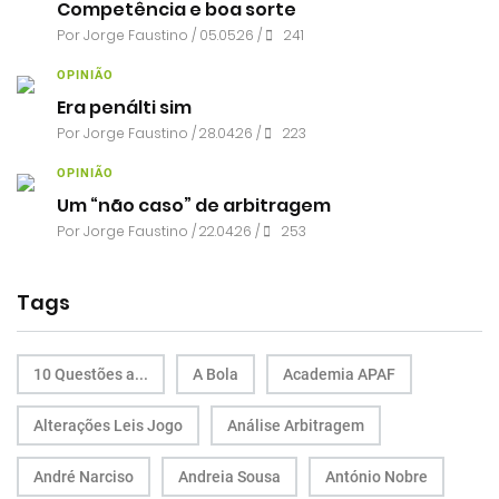
Competência e boa sorte
Por
Jorge Faustino
/ 05.05.26 /
241
OPINIÃO
Era penálti sim
Por
Jorge Faustino
/ 28.04.26 /
223
OPINIÃO
Um “não caso” de arbitragem
Por
Jorge Faustino
/ 22.04.26 /
253
Tags
10 Questões a...
A Bola
Academia APAF
Alterações Leis Jogo
Análise Arbitragem
André Narciso
Andreia Sousa
António Nobre