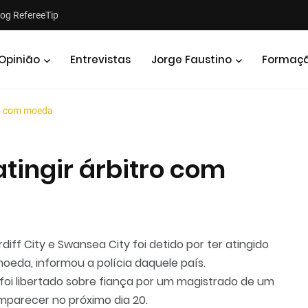
log RefereeTip
Opinião
Entrevistas
Jorge Faustino
Formaç
ro com moeda
tingir árbitro com
Notícias
Opiniões
iff City e Swansea City foi detido por ter atingido
oeda, informou a polícia daquele país.
 foi libertado sobre fiança por um magistrado de um
omparecer no próximo dia 20.