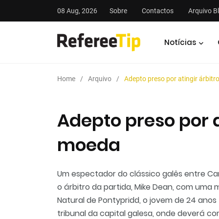
08 Aug, 2026
Sobre
Contactos
Arquivo B
Notícias
Home
Arquivo
Adepto preso por atingir árbit
Adepto preso por a
moeda
stas
Análises
Podcasts
Um espectador do clássico galês entre Card
o árbitro da partida, Mike Dean, com uma m
Natural de Pontypridd, o jovem de 24 anos
tribunal da capital galesa, onde deverá c