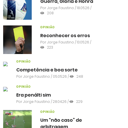
Guerra, Glória e Honra
Por
Jorge Faustino
/ 18.05.26 /
208
OPINIÃO
Reconhecer os erros
Por
Jorge Faustino
/ 13.05.26 /
223
OPINIÃO
Competência e boa sorte
Por
Jorge Faustino
/ 05.05.26 /
248
OPINIÃO
Era penálti sim
Por
Jorge Faustino
/ 28.04.26 /
229
OPINIÃO
Um “não caso” de
arbitragem