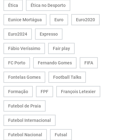
Ética
Ética no Desporto
Eunice Mortágua
Euro
Euro2020
Euro2024
Expresso
Fábio Veríssimo
Fair play
FC Porto
Fernando Gomes
FIFA
Fontelas Gomes
Football Talks
Formação
FPF
François Letexier
Futebol de Praia
Futebol Internacional
Futebol Nacional
Futsal