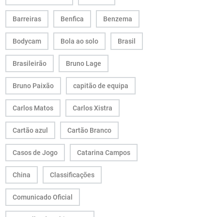
Barreiras
Benfica
Benzema
Bodycam
Bola ao solo
Brasil
Brasileirão
Bruno Lage
Bruno Paixão
capitão de equipa
Carlos Matos
Carlos Xistra
Cartão azul
Cartão Branco
Casos de Jogo
Catarina Campos
China
Classificações
Comunicado Oficial