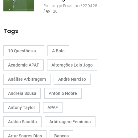
Por
Jorge Faustino
/ 22.04.26
/
261
Tags
10 Questões a...
A Bola
Academia APAF
Alterações Leis Jogo
Análise Arbitragem
André Narciso
Andreia Sousa
António Nobre
Antony Taylor
APAF
Arábia Saudita
Arbitragem Feminina
Artur Soares Dias
Bancos