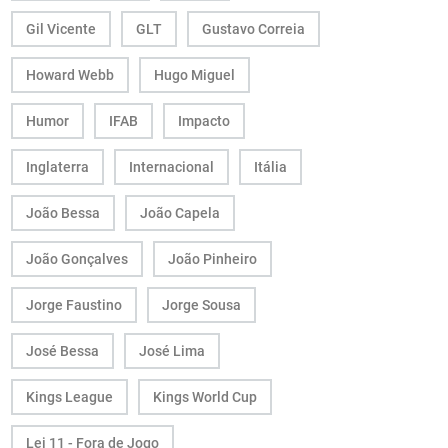
Gil Vicente
GLT
Gustavo Correia
Howard Webb
Hugo Miguel
Humor
IFAB
Impacto
Inglaterra
Internacional
Itália
João Bessa
João Capela
João Gonçalves
João Pinheiro
Jorge Faustino
Jorge Sousa
José Bessa
José Lima
Kings League
Kings World Cup
Lei 11 - Fora de Jogo