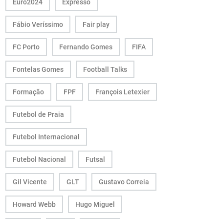
Euro2024
Expresso
Fábio Veríssimo
Fair play
FC Porto
Fernando Gomes
FIFA
Fontelas Gomes
Football Talks
Formação
FPF
François Letexier
Futebol de Praia
Futebol Internacional
Futebol Nacional
Futsal
Gil Vicente
GLT
Gustavo Correia
Howard Webb
Hugo Miguel