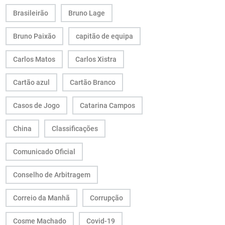
Brasileirão
Bruno Lage
Bruno Paixão
capitão de equipa
Carlos Matos
Carlos Xistra
Cartão azul
Cartão Branco
Casos de Jogo
Catarina Campos
China
Classificações
Comunicado Oficial
Conselho de Arbitragem
Correio da Manhã
Corrupção
Cosme Machado
Covid-19