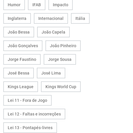
Humor
IFAB
Impacto
Inglaterra
Internacional
Itália
João Bessa
João Capela
João Gonçalves
João Pinheiro
Jorge Faustino
Jorge Sousa
José Bessa
José Lima
Kings League
Kings World Cup
Lei 11 - Fora de Jogo
Lei 12 - Faltas e incorreções
Lei 13 - Pontapés-livres