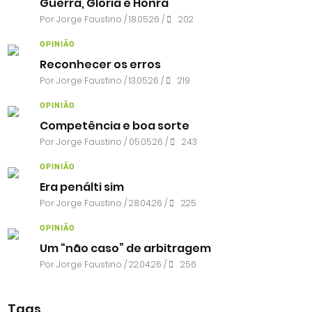
Guerra, Glória e Honra
Por
Jorge Faustino
/ 18.05.26 /
202
OPINIÃO
Reconhecer os erros
Por
Jorge Faustino
/ 13.05.26 /
219
OPINIÃO
Competência e boa sorte
Por
Jorge Faustino
/ 05.05.26 /
243
OPINIÃO
Era penálti sim
Por
Jorge Faustino
/ 28.04.26 /
225
OPINIÃO
Um “não caso” de arbitragem
Por
Jorge Faustino
/ 22.04.26 /
256
Tags