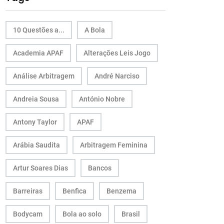
10 Questões a...
A Bola
Academia APAF
Alterações Leis Jogo
Análise Arbitragem
André Narciso
Andreia Sousa
António Nobre
Antony Taylor
APAF
Arábia Saudita
Arbitragem Feminina
Artur Soares Dias
Bancos
Barreiras
Benfica
Benzema
Bodycam
Bola ao solo
Brasil