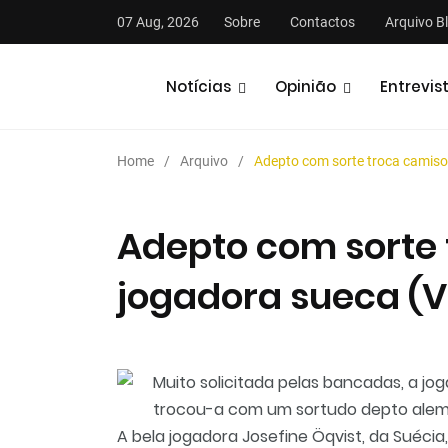
07 Aug, 2026
Sobre
Contactos
Arquivo B
Notícias
Opinião
Entrevis
Home
Arquivo
Adepto com sorte troca camiso
Adepto com sorte
jogadora sueca (V
stas
Análises
Podcasts
Muito solicitada pelas bancadas, a jo
trocou-a com um sortudo depto alem
A bela jogadora Josefine Öqvist, da Suécia,