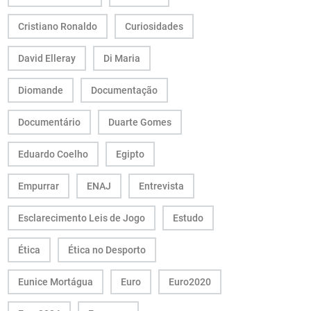
Cristiano Ronaldo
Curiosidades
David Elleray
Di Maria
Diomande
Documentação
Documentário
Duarte Gomes
Eduardo Coelho
Egipto
Empurrar
ENAJ
Entrevista
Esclarecimento Leis de Jogo
Estudo
Ética
Ética no Desporto
Eunice Mortágua
Euro
Euro2020