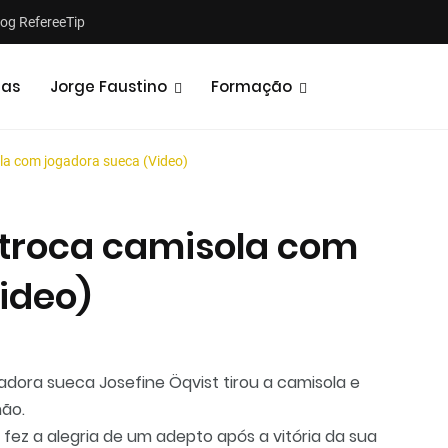
log RefereeTip
tas
Jorge Faustino
Formação
la com jogadora sueca (Video)
 troca camisola com
ideo)
Notícias
Opiniões
gadora sueca Josefine Öqvist tirou a camisola e
ão.
 fez a alegria de um adepto após a vitória da sua