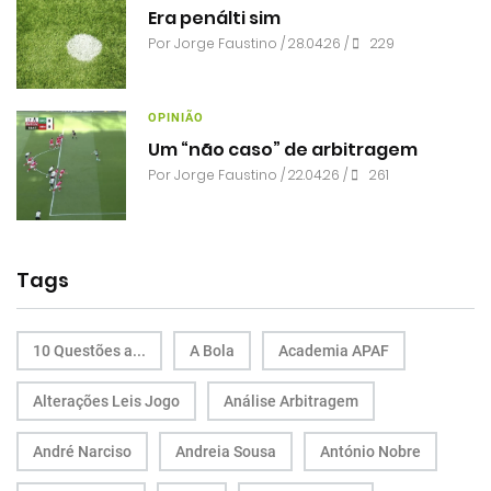
Era penálti sim
Por
Jorge Faustino
/ 28.04.26 /
229
OPINIÃO
Um “não caso” de arbitragem
Por
Jorge Faustino
/ 22.04.26 /
261
Tags
10 Questões a...
A Bola
Academia APAF
Alterações Leis Jogo
Análise Arbitragem
André Narciso
Andreia Sousa
António Nobre