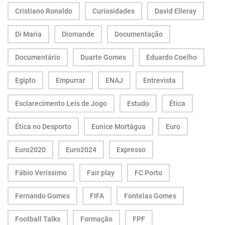
Cristiano Ronaldo
Curiosidades
David Elleray
Di Maria
Diomande
Documentação
Documentário
Duarte Gomes
Eduardo Coelho
Egipto
Empurrar
ENAJ
Entrevista
Esclarecimento Leis de Jogo
Estudo
Ética
Ética no Desporto
Eunice Mortágua
Euro
Euro2020
Euro2024
Expresso
Fábio Veríssimo
Fair play
FC Porto
Fernando Gomes
FIFA
Fontelas Gomes
Football Talks
Formação
FPF