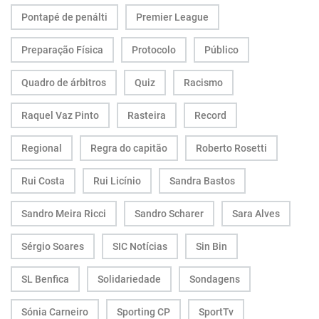
Pontapé de penálti
Premier League
Preparação Física
Protocolo
Público
Quadro de árbitros
Quiz
Racismo
Raquel Vaz Pinto
Rasteira
Record
Regional
Regra do capitão
Roberto Rosetti
Rui Costa
Rui Licínio
Sandra Bastos
Sandro Meira Ricci
Sandro Scharer
Sara Alves
Sérgio Soares
SIC Notícias
Sin Bin
SL Benfica
Solidariedade
Sondagens
Sónia Carneiro
Sporting CP
SportTv