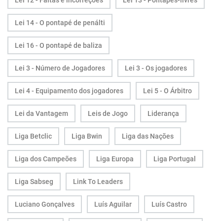
Lei 12 - Faltas e incorreções
Lei 13 - Pontapés-livres
Lei 14 - O pontapé de penálti
Lei 16 - O pontapé de baliza
Lei 3 - Número de Jogadores
Lei 3 - Os jogadores
Lei 4 - Equipamento dos jogadores
Lei 5 - O Árbitro
Lei da Vantagem
Leis de Jogo
Liderança
Liga Betclic
Liga Bwin
Liga das Nações
Liga dos Campeões
Liga Europa
Liga Portugal
Liga Sabseg
Link To Leaders
Luciano Gonçalves
Luís Aguilar
Luís Castro