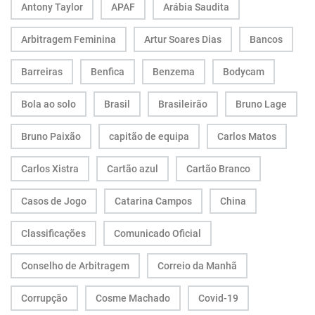
Antony Taylor
APAF
Arábia Saudita
Arbitragem Feminina
Artur Soares Dias
Bancos
Barreiras
Benfica
Benzema
Bodycam
Bola ao solo
Brasil
Brasileirão
Bruno Lage
Bruno Paixão
capitão de equipa
Carlos Matos
Carlos Xistra
Cartão azul
Cartão Branco
Casos de Jogo
Catarina Campos
China
Classificações
Comunicado Oficial
Conselho de Arbitragem
Correio da Manhã
Corrupção
Cosme Machado
Covid-19