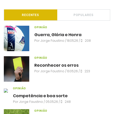
RECENTES
POPULARES
OPINIÃO
Guerra, Glória e Honra
Por
Jorge Faustino
/ 18.05.26 /
208
OPINIÃO
Reconhecer os erros
Por
Jorge Faustino
/ 13.05.26 /
223
OPINIÃO
Competência e boa sorte
Por
Jorge Faustino
/ 05.05.26 /
248
OPINIÃO