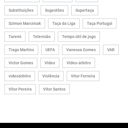
Substituições
Sugestões
Supertaça
Szimon Marciniak
Taça da Liga
Taça Portugal
Taremi
Televisão
Tempo útil de jogo
Tiago Martins
UEFA
Vanessa Gomes
VAR
Victor Gomes
Vídeo
Vídeo-árbitro
videoárbitro
Violência
Vitor Ferreira
Vítor Pereira
Vítor Santos