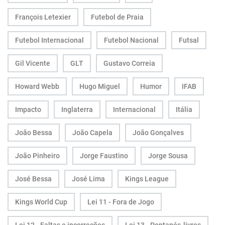
François Letexier
Futebol de Praia
Futebol Internacional
Futebol Nacional
Futsal
Gil Vicente
GLT
Gustavo Correia
Howard Webb
Hugo Miguel
Humor
IFAB
Impacto
Inglaterra
Internacional
Itália
João Bessa
João Capela
João Gonçalves
João Pinheiro
Jorge Faustino
Jorge Sousa
José Bessa
José Lima
Kings League
Kings World Cup
Lei 11 - Fora de Jogo