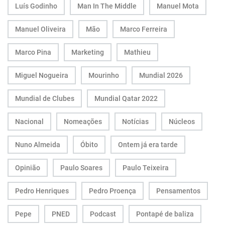
Luís Godinho
Man In The Middle
Manuel Mota
Manuel Oliveira
Mão
Marco Ferreira
Marco Pina
Marketing
Mathieu
Miguel Nogueira
Mourinho
Mundial 2026
Mundial de Clubes
Mundial Qatar 2022
Nacional
Nomeações
Notícias
Núcleos
Nuno Almeida
Óbito
Ontem já era tarde
Opinião
Paulo Soares
Paulo Teixeira
Pedro Henriques
Pedro Proença
Pensamentos
Pepe
PNED
Podcast
Pontapé de baliza