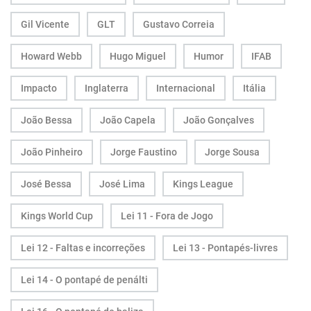
Gil Vicente
GLT
Gustavo Correia
Howard Webb
Hugo Miguel
Humor
IFAB
Impacto
Inglaterra
Internacional
Itália
João Bessa
João Capela
João Gonçalves
João Pinheiro
Jorge Faustino
Jorge Sousa
José Bessa
José Lima
Kings League
Kings World Cup
Lei 11 - Fora de Jogo
Lei 12 - Faltas e incorreções
Lei 13 - Pontapés-livres
Lei 14 - O pontapé de penálti