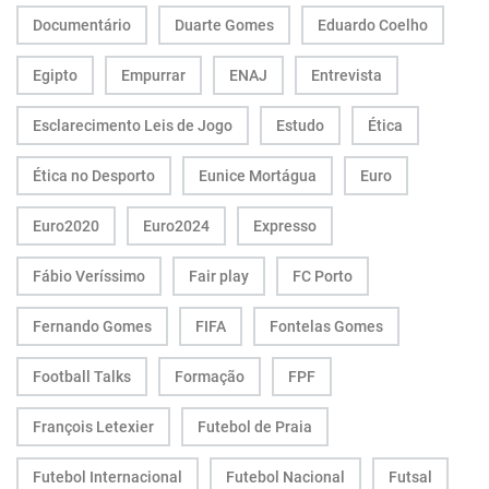
Documentário
Duarte Gomes
Eduardo Coelho
Egipto
Empurrar
ENAJ
Entrevista
Esclarecimento Leis de Jogo
Estudo
Ética
Ética no Desporto
Eunice Mortágua
Euro
Euro2020
Euro2024
Expresso
Fábio Veríssimo
Fair play
FC Porto
Fernando Gomes
FIFA
Fontelas Gomes
Football Talks
Formação
FPF
François Letexier
Futebol de Praia
Futebol Internacional
Futebol Nacional
Futsal