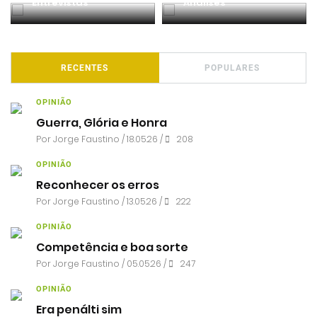
Entrevistas
Análises
RECENTES
POPULARES
OPINIÃO
Guerra, Glória e Honra
Por
Jorge Faustino
/ 18.05.26 /
208
OPINIÃO
Reconhecer os erros
Por
Jorge Faustino
/ 13.05.26 /
222
OPINIÃO
Competência e boa sorte
Por
Jorge Faustino
/ 05.05.26 /
247
OPINIÃO
Era penálti sim