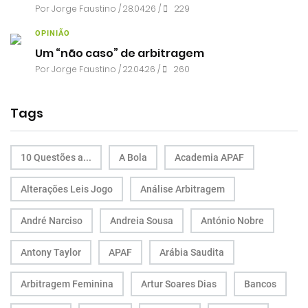
Por
Jorge Faustino
/ 28.04.26 /
229
OPINIÃO
Um “não caso” de arbitragem
Por
Jorge Faustino
/ 22.04.26 /
260
Tags
10 Questões a...
A Bola
Academia APAF
Alterações Leis Jogo
Análise Arbitragem
André Narciso
Andreia Sousa
António Nobre
Antony Taylor
APAF
Arábia Saudita
Arbitragem Feminina
Artur Soares Dias
Bancos