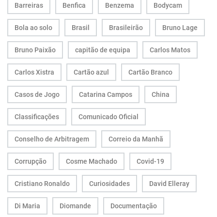
Barreiras
Benfica
Benzema
Bodycam
Bola ao solo
Brasil
Brasileirão
Bruno Lage
Bruno Paixão
capitão de equipa
Carlos Matos
Carlos Xistra
Cartão azul
Cartão Branco
Casos de Jogo
Catarina Campos
China
Classificações
Comunicado Oficial
Conselho de Arbitragem
Correio da Manhã
Corrupção
Cosme Machado
Covid-19
Cristiano Ronaldo
Curiosidades
David Elleray
Di Maria
Diomande
Documentação