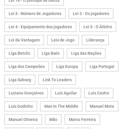
Lei 16 - O pontapé de baliza
Lei 3 - Número de Jogadores
Lei 3 - Os jogadores
Lei 4 - Equipamento dos jogadores
Lei 5 - O Árbitro
Lei da Vantagem
Leis de Jogo
Liderança
Liga Betclic
Liga Bwin
Liga das Nações
Liga dos Campeões
Liga Europa
Liga Portugal
Liga Sabseg
Link To Leaders
Luciano Gonçalves
Luís Aguilar
Luís Castro
Luís Godinho
Man In The Middle
Manuel Mota
Manuel Oliveira
Mão
Marco Ferreira