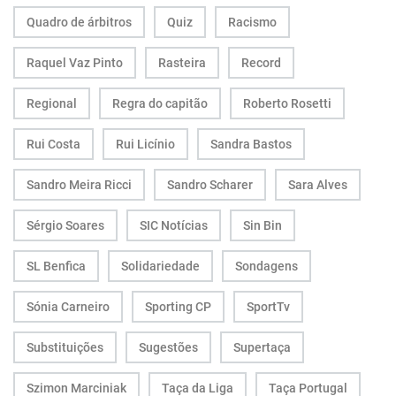
Quadro de árbitros
Quiz
Racismo
Raquel Vaz Pinto
Rasteira
Record
Regional
Regra do capitão
Roberto Rosetti
Rui Costa
Rui Licínio
Sandra Bastos
Sandro Meira Ricci
Sandro Scharer
Sara Alves
Sérgio Soares
SIC Notícias
Sin Bin
SL Benfica
Solidariedade
Sondagens
Sónia Carneiro
Sporting CP
SportTv
Substituições
Sugestões
Supertaça
Szimon Marciniak
Taça da Liga
Taça Portugal