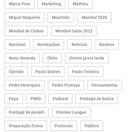
Marco Pina
Marketing
Mathieu
Miguel Nogueira
Mourinho
Mundial 2026
Mundial de Clubes
Mundial Qatar 2022
Nacional
Nomeações
Notícias
Núcleos
Nuno Almeida
Óbito
Ontem já era tarde
Opinião
Paulo Soares
Paulo Teixeira
Pedro Henriques
Pedro Proença
Pensamentos
Pepe
PNED
Podcast
Pontapé de baliza
Pontapé de penálti
Premier League
Preparação Física
Protocolo
Público