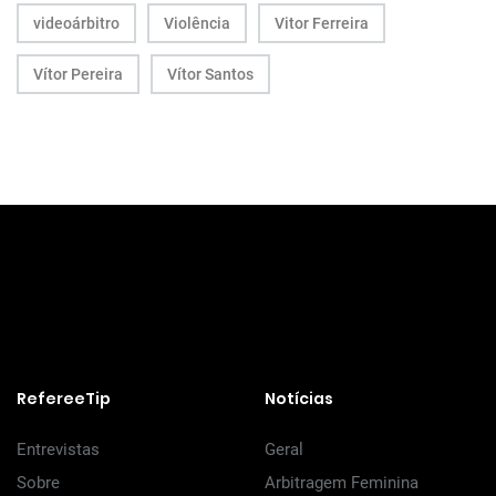
videoárbitro
Violência
Vitor Ferreira
Vítor Pereira
Vítor Santos
RefereeTip
Notícias
Entrevistas
Geral
Sobre
Arbitragem Feminina