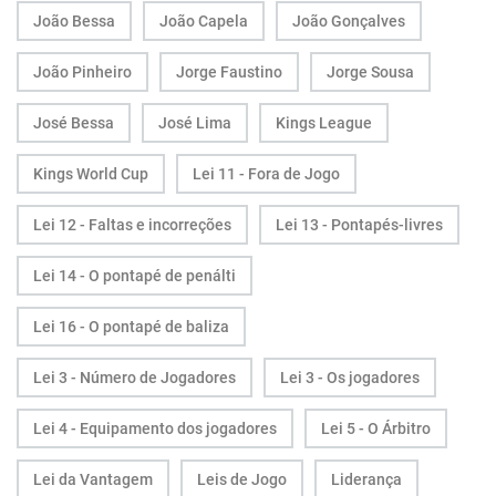
João Bessa
João Capela
João Gonçalves
João Pinheiro
Jorge Faustino
Jorge Sousa
José Bessa
José Lima
Kings League
Kings World Cup
Lei 11 - Fora de Jogo
Lei 12 - Faltas e incorreções
Lei 13 - Pontapés-livres
Lei 14 - O pontapé de penálti
Lei 16 - O pontapé de baliza
Lei 3 - Número de Jogadores
Lei 3 - Os jogadores
Lei 4 - Equipamento dos jogadores
Lei 5 - O Árbitro
Lei da Vantagem
Leis de Jogo
Liderança