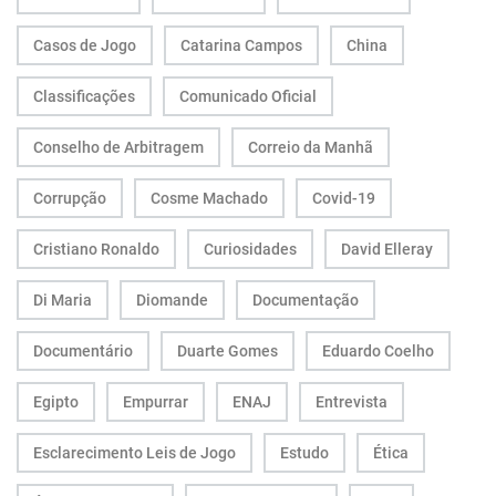
Casos de Jogo
Catarina Campos
China
Classificações
Comunicado Oficial
Conselho de Arbitragem
Correio da Manhã
Corrupção
Cosme Machado
Covid-19
Cristiano Ronaldo
Curiosidades
David Elleray
Di Maria
Diomande
Documentação
Documentário
Duarte Gomes
Eduardo Coelho
Egipto
Empurrar
ENAJ
Entrevista
Esclarecimento Leis de Jogo
Estudo
Ética