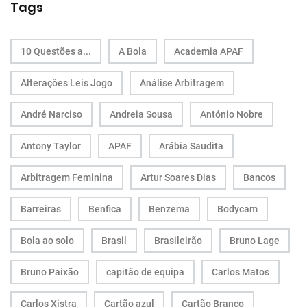
Tags
10 Questões a...
A Bola
Academia APAF
Alterações Leis Jogo
Análise Arbitragem
André Narciso
Andreia Sousa
António Nobre
Antony Taylor
APAF
Arábia Saudita
Arbitragem Feminina
Artur Soares Dias
Bancos
Barreiras
Benfica
Benzema
Bodycam
Bola ao solo
Brasil
Brasileirão
Bruno Lage
Bruno Paixão
capitão de equipa
Carlos Matos
Carlos Xistra
Cartão azul
Cartão Branco