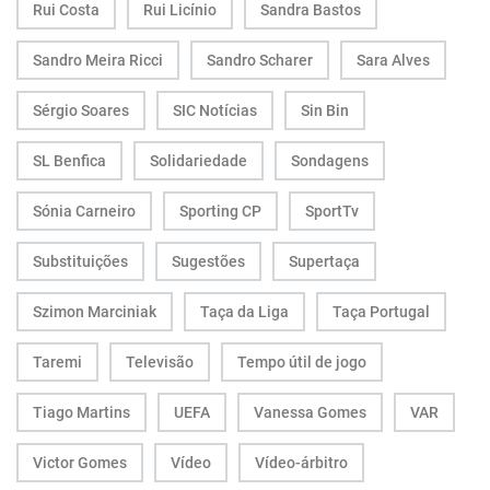
Rui Costa
Rui Licínio
Sandra Bastos
Sandro Meira Ricci
Sandro Scharer
Sara Alves
Sérgio Soares
SIC Notícias
Sin Bin
SL Benfica
Solidariedade
Sondagens
Sónia Carneiro
Sporting CP
SportTv
Substituições
Sugestões
Supertaça
Szimon Marciniak
Taça da Liga
Taça Portugal
Taremi
Televisão
Tempo útil de jogo
Tiago Martins
UEFA
Vanessa Gomes
VAR
Victor Gomes
Vídeo
Vídeo-árbitro