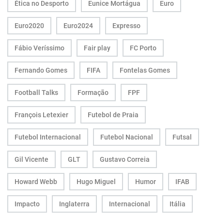
Ética no Desporto
Eunice Mortágua
Euro
Euro2020
Euro2024
Expresso
Fábio Veríssimo
Fair play
FC Porto
Fernando Gomes
FIFA
Fontelas Gomes
Football Talks
Formação
FPF
François Letexier
Futebol de Praia
Futebol Internacional
Futebol Nacional
Futsal
Gil Vicente
GLT
Gustavo Correia
Howard Webb
Hugo Miguel
Humor
IFAB
Impacto
Inglaterra
Internacional
Itália