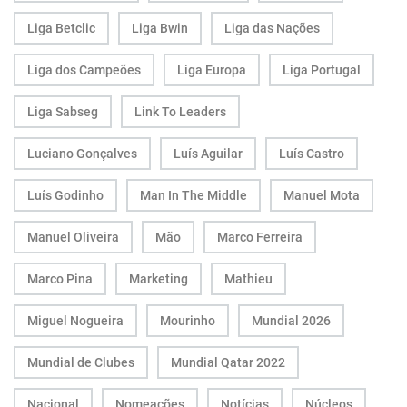
Liga Betclic
Liga Bwin
Liga das Nações
Liga dos Campeões
Liga Europa
Liga Portugal
Liga Sabseg
Link To Leaders
Luciano Gonçalves
Luís Aguilar
Luís Castro
Luís Godinho
Man In The Middle
Manuel Mota
Manuel Oliveira
Mão
Marco Ferreira
Marco Pina
Marketing
Mathieu
Miguel Nogueira
Mourinho
Mundial 2026
Mundial de Clubes
Mundial Qatar 2022
Nacional
Nomeações
Notícias
Núcleos