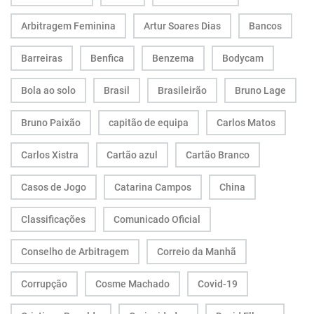
Arbitragem Feminina
Artur Soares Dias
Bancos
Barreiras
Benfica
Benzema
Bodycam
Bola ao solo
Brasil
Brasileirão
Bruno Lage
Bruno Paixão
capitão de equipa
Carlos Matos
Carlos Xistra
Cartão azul
Cartão Branco
Casos de Jogo
Catarina Campos
China
Classificações
Comunicado Oficial
Conselho de Arbitragem
Correio da Manhã
Corrupção
Cosme Machado
Covid-19