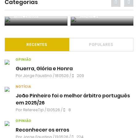
Categorias
Entrevistas
Análises
RECENTES
POPULARES
OPINIÃO
Guerra, Glória e Honra
Por
Jorge Faustino
/ 18.05.26 /
209
NOTÍCIA
João Pinheiro foi o melhor árbitro português
em 2025/26
Por RefereeTip / 13.05.26 /
8
OPINIÃO
Reconhecer os erros
Por
Jorge Faustino
/ 13.05.26 /
224