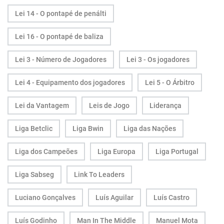
Lei 14 - O pontapé de penálti
Lei 16 - O pontapé de baliza
Lei 3 - Número de Jogadores
Lei 3 - Os jogadores
Lei 4 - Equipamento dos jogadores
Lei 5 - O Árbitro
Lei da Vantagem
Leis de Jogo
Liderança
Liga Betclic
Liga Bwin
Liga das Nações
Liga dos Campeões
Liga Europa
Liga Portugal
Liga Sabseg
Link To Leaders
Luciano Gonçalves
Luís Aguilar
Luís Castro
Luís Godinho
Man In The Middle
Manuel Mota