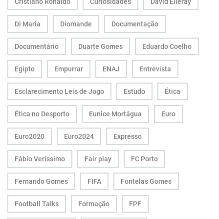
Cristiano Ronaldo
Curiosidades
David Elleray
Di Maria
Diomande
Documentação
Documentário
Duarte Gomes
Eduardo Coelho
Egipto
Empurrar
ENAJ
Entrevista
Esclarecimento Leis de Jogo
Estudo
Ética
Ética no Desporto
Eunice Mortágua
Euro
Euro2020
Euro2024
Expresso
Fábio Veríssimo
Fair play
FC Porto
Fernando Gomes
FIFA
Fontelas Gomes
Football Talks
Formação
FPF