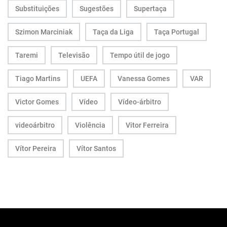
Substituições
Sugestões
Supertaça
Szimon Marciniak
Taça da Liga
Taça Portugal
Taremi
Televisão
Tempo útil de jogo
Tiago Martins
UEFA
Vanessa Gomes
VAR
Victor Gomes
Vídeo
Vídeo-árbitro
videoárbitro
Violência
Vitor Ferreira
Vítor Pereira
Vítor Santos