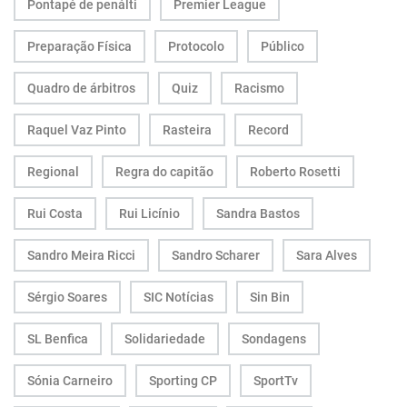
Pontapé de penálti
Premier League
Preparação Física
Protocolo
Público
Quadro de árbitros
Quiz
Racismo
Raquel Vaz Pinto
Rasteira
Record
Regional
Regra do capitão
Roberto Rosetti
Rui Costa
Rui Licínio
Sandra Bastos
Sandro Meira Ricci
Sandro Scharer
Sara Alves
Sérgio Soares
SIC Notícias
Sin Bin
SL Benfica
Solidariedade
Sondagens
Sónia Carneiro
Sporting CP
SportTv