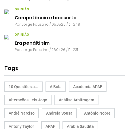
OPINIÃO
Competência e boa sorte
Por
Jorge Faustino
/ 05.05.26 /
248
OPINIÃO
Era penálti sim
Por
Jorge Faustino
/ 28.04.26 /
231
Tags
10 Questões a...
A Bola
Academia APAF
Alterações Leis Jogo
Análise Arbitragem
André Narciso
Andreia Sousa
António Nobre
Antony Taylor
APAF
Arábia Saudita