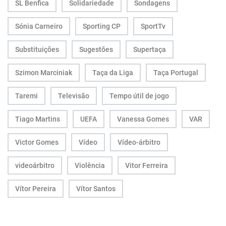
SL Benfica
Solidariedade
Sondagens
Sónia Carneiro
Sporting CP
SportTv
Substituições
Sugestões
Supertaça
Szimon Marciniak
Taça da Liga
Taça Portugal
Taremi
Televisão
Tempo útil de jogo
Tiago Martins
UEFA
Vanessa Gomes
VAR
Victor Gomes
Vídeo
Vídeo-árbitro
videoárbitro
Violência
Vitor Ferreira
Vítor Pereira
Vítor Santos