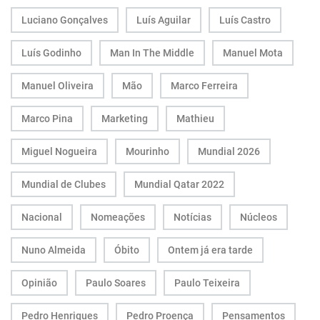
Luciano Gonçalves
Luís Aguilar
Luís Castro
Luís Godinho
Man In The Middle
Manuel Mota
Manuel Oliveira
Mão
Marco Ferreira
Marco Pina
Marketing
Mathieu
Miguel Nogueira
Mourinho
Mundial 2026
Mundial de Clubes
Mundial Qatar 2022
Nacional
Nomeações
Notícias
Núcleos
Nuno Almeida
Óbito
Ontem já era tarde
Opinião
Paulo Soares
Paulo Teixeira
Pedro Henriques
Pedro Proença
Pensamentos