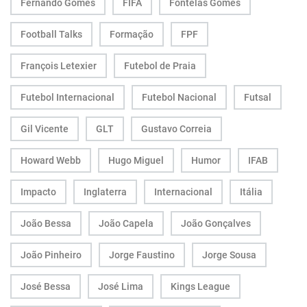
Fernando Gomes
FIFA
Fontelas Gomes
Football Talks
Formação
FPF
François Letexier
Futebol de Praia
Futebol Internacional
Futebol Nacional
Futsal
Gil Vicente
GLT
Gustavo Correia
Howard Webb
Hugo Miguel
Humor
IFAB
Impacto
Inglaterra
Internacional
Itália
João Bessa
João Capela
João Gonçalves
João Pinheiro
Jorge Faustino
Jorge Sousa
José Bessa
José Lima
Kings League