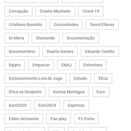
Corrupção
Cosme Machado
Covid-19
Cristiano Ronaldo
Curiosidades
David Elleray
Di Maria
Diomande
Documentação
Documentário
Duarte Gomes
Eduardo Coelho
Egipto
Empurrar
ENAJ
Entrevista
Esclarecimento Leis de Jogo
Estudo
Ética
Ética no Desporto
Eunice Mortágua
Euro
Euro2020
Euro2024
Expresso
Fábio Veríssimo
Fair play
FC Porto