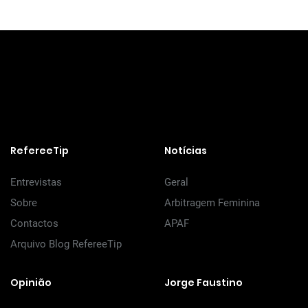
RefereeTip
Notícias
Entrevistas
Geral
Sobre
Arbitragem Feminina
Contactos
APAF
Arquivo Blog RefereeTip
Opinião
Jorge Faustino