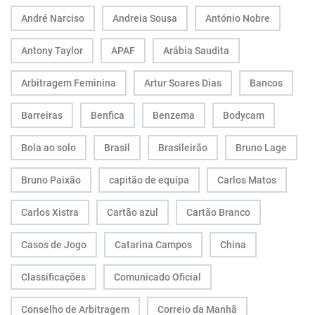
André Narciso
Andreia Sousa
António Nobre
Antony Taylor
APAF
Arábia Saudita
Arbitragem Feminina
Artur Soares Dias
Bancos
Barreiras
Benfica
Benzema
Bodycam
Bola ao solo
Brasil
Brasileirão
Bruno Lage
Bruno Paixão
capitão de equipa
Carlos Matos
Carlos Xistra
Cartão azul
Cartão Branco
Casos de Jogo
Catarina Campos
China
Classificações
Comunicado Oficial
Conselho de Arbitragem
Correio da Manhã