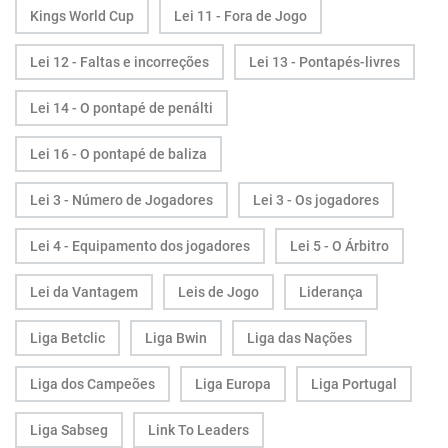
Kings World Cup
Lei 11 - Fora de Jogo
Lei 12 - Faltas e incorreções
Lei 13 - Pontapés-livres
Lei 14 - O pontapé de penálti
Lei 16 - O pontapé de baliza
Lei 3 - Número de Jogadores
Lei 3 - Os jogadores
Lei 4 - Equipamento dos jogadores
Lei 5 - O Árbitro
Lei da Vantagem
Leis de Jogo
Liderança
Liga Betclic
Liga Bwin
Liga das Nações
Liga dos Campeões
Liga Europa
Liga Portugal
Liga Sabseg
Link To Leaders