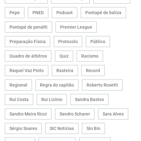
Pepe
PNED
Podcast
Pontapé de baliza
Pontapé de penálti
Premier League
Preparação Física
Protocolo
Público
Quadro de árbitros
Quiz
Racismo
Raquel Vaz Pinto
Rasteira
Record
Regional
Regra do capitão
Roberto Rosetti
Rui Costa
Rui Licínio
Sandra Bastos
Sandro Meira Ricci
Sandro Scharer
Sara Alves
Sérgio Soares
SIC Notícias
Sin Bin