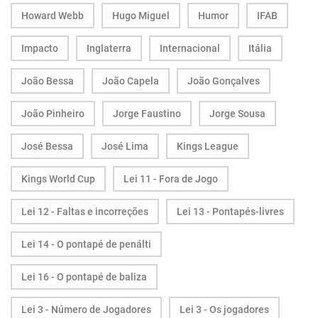
Howard Webb
Hugo Miguel
Humor
IFAB
Impacto
Inglaterra
Internacional
Itália
João Bessa
João Capela
João Gonçalves
João Pinheiro
Jorge Faustino
Jorge Sousa
José Bessa
José Lima
Kings League
Kings World Cup
Lei 11 - Fora de Jogo
Lei 12 - Faltas e incorreções
Lei 13 - Pontapés-livres
Lei 14 - O pontapé de penálti
Lei 16 - O pontapé de baliza
Lei 3 - Número de Jogadores
Lei 3 - Os jogadores