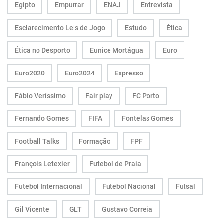
Egipto
Empurrar
ENAJ
Entrevista
Esclarecimento Leis de Jogo
Estudo
Ética
Ética no Desporto
Eunice Mortágua
Euro
Euro2020
Euro2024
Expresso
Fábio Veríssimo
Fair play
FC Porto
Fernando Gomes
FIFA
Fontelas Gomes
Football Talks
Formação
FPF
François Letexier
Futebol de Praia
Futebol Internacional
Futebol Nacional
Futsal
Gil Vicente
GLT
Gustavo Correia