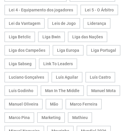
Lei 4 - Equipamento dos jogadores
Lei 5 - O Árbitro
Lei da Vantagem
Leis de Jogo
Liderança
Liga Betclic
Liga Bwin
Liga das Nações
Liga dos Campeões
Liga Europa
Liga Portugal
Liga Sabseg
Link To Leaders
Luciano Gonçalves
Luís Aguilar
Luís Castro
Luís Godinho
Man In The Middle
Manuel Mota
Manuel Oliveira
Mão
Marco Ferreira
Marco Pina
Marketing
Mathieu