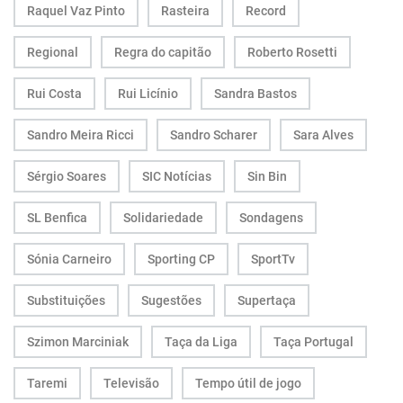
Raquel Vaz Pinto
Rasteira
Record
Regional
Regra do capitão
Roberto Rosetti
Rui Costa
Rui Licínio
Sandra Bastos
Sandro Meira Ricci
Sandro Scharer
Sara Alves
Sérgio Soares
SIC Notícias
Sin Bin
SL Benfica
Solidariedade
Sondagens
Sónia Carneiro
Sporting CP
SportTv
Substituições
Sugestões
Supertaça
Szimon Marciniak
Taça da Liga
Taça Portugal
Taremi
Televisão
Tempo útil de jogo