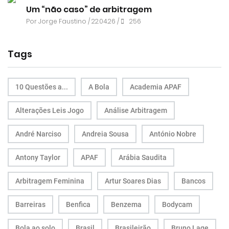
Um “não caso” de arbitragem
Por
Jorge Faustino
/ 22.04.26 /
256
Tags
10 Questões a...
A Bola
Academia APAF
Alterações Leis Jogo
Análise Arbitragem
André Narciso
Andreia Sousa
António Nobre
Antony Taylor
APAF
Arábia Saudita
Arbitragem Feminina
Artur Soares Dias
Bancos
Barreiras
Benfica
Benzema
Bodycam
Bola ao solo
Brasil
Brasileirão
Bruno Lage