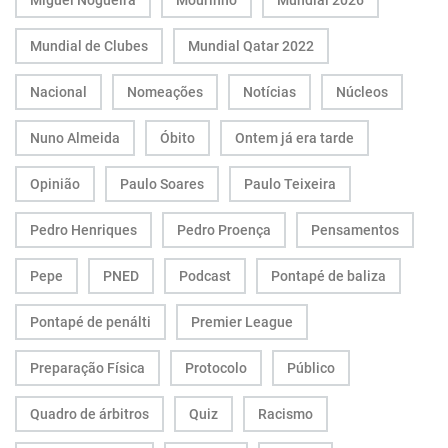
Miguel Nogueira
Mourinho
Mundial 2026
Mundial de Clubes
Mundial Qatar 2022
Nacional
Nomeações
Notícias
Núcleos
Nuno Almeida
Óbito
Ontem já era tarde
Opinião
Paulo Soares
Paulo Teixeira
Pedro Henriques
Pedro Proença
Pensamentos
Pepe
PNED
Podcast
Pontapé de baliza
Pontapé de penálti
Premier League
Preparação Física
Protocolo
Público
Quadro de árbitros
Quiz
Racismo