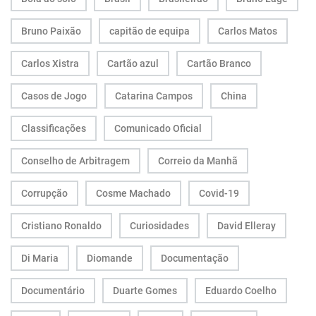
Bruno Paixão
capitão de equipa
Carlos Matos
Carlos Xistra
Cartão azul
Cartão Branco
Casos de Jogo
Catarina Campos
China
Classificações
Comunicado Oficial
Conselho de Arbitragem
Correio da Manhã
Corrupção
Cosme Machado
Covid-19
Cristiano Ronaldo
Curiosidades
David Elleray
Di Maria
Diomande
Documentação
Documentário
Duarte Gomes
Eduardo Coelho