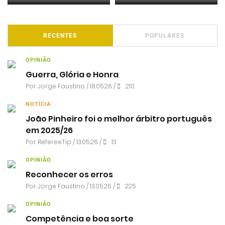
RECENTES
POPULARES
OPINIÃO
Guerra, Glória e Honra
Por
Jorge Faustino
/ 18.05.26 /
210
NOTÍCIA
João Pinheiro foi o melhor árbitro português
em 2025/26
Por RefereeTip / 13.05.26 /
13
OPINIÃO
Reconhecer os erros
Por
Jorge Faustino
/ 13.05.26 /
225
OPINIÃO
Competência e boa sorte