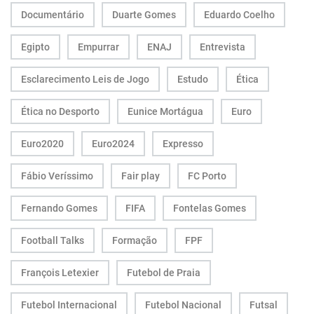
Documentário
Duarte Gomes
Eduardo Coelho
Egipto
Empurrar
ENAJ
Entrevista
Esclarecimento Leis de Jogo
Estudo
Ética
Ética no Desporto
Eunice Mortágua
Euro
Euro2020
Euro2024
Expresso
Fábio Veríssimo
Fair play
FC Porto
Fernando Gomes
FIFA
Fontelas Gomes
Football Talks
Formação
FPF
François Letexier
Futebol de Praia
Futebol Internacional
Futebol Nacional
Futsal