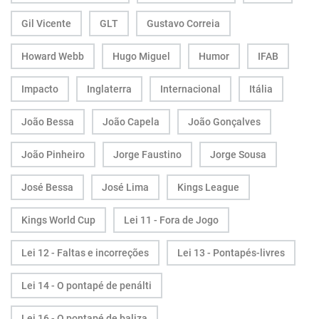
Gil Vicente
GLT
Gustavo Correia
Howard Webb
Hugo Miguel
Humor
IFAB
Impacto
Inglaterra
Internacional
Itália
João Bessa
João Capela
João Gonçalves
João Pinheiro
Jorge Faustino
Jorge Sousa
José Bessa
José Lima
Kings League
Kings World Cup
Lei 11 - Fora de Jogo
Lei 12 - Faltas e incorreções
Lei 13 - Pontapés-livres
Lei 14 - O pontapé de penálti
Lei 16 - O pontapé de baliza