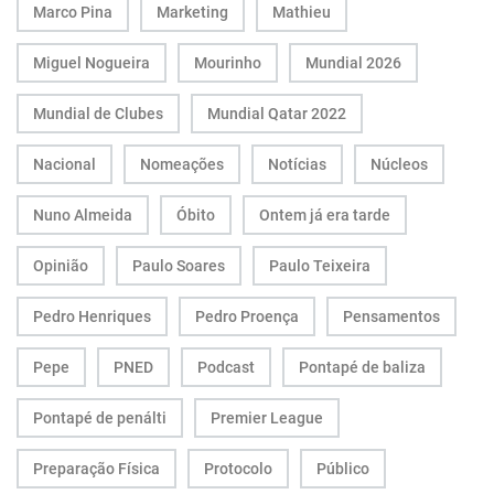
Marco Pina
Marketing
Mathieu
Miguel Nogueira
Mourinho
Mundial 2026
Mundial de Clubes
Mundial Qatar 2022
Nacional
Nomeações
Notícias
Núcleos
Nuno Almeida
Óbito
Ontem já era tarde
Opinião
Paulo Soares
Paulo Teixeira
Pedro Henriques
Pedro Proença
Pensamentos
Pepe
PNED
Podcast
Pontapé de baliza
Pontapé de penálti
Premier League
Preparação Física
Protocolo
Público