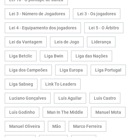
Lei 3 - Número de Jogadores
Lei 3 - Os jogadores
Lei 4 - Equipamento dos jogadores
Lei 5 - O Árbitro
Lei da Vantagem
Leis de Jogo
Liderança
Liga Betclic
Liga Bwin
Liga das Nações
Liga dos Campeões
Liga Europa
Liga Portugal
Liga Sabseg
Link To Leaders
Luciano Gonçalves
Luís Aguilar
Luís Castro
Luís Godinho
Man In The Middle
Manuel Mota
Manuel Oliveira
Mão
Marco Ferreira