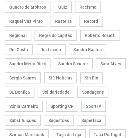
Quadro de árbitros
Quiz
Racismo
Raquel Vaz Pinto
Rasteira
Record
Regional
Regra do capitão
Roberto Rosetti
Rui Costa
Rui Licínio
Sandra Bastos
Sandro Meira Ricci
Sandro Scharer
Sara Alves
Sérgio Soares
SIC Notícias
Sin Bin
SL Benfica
Solidariedade
Sondagens
Sónia Carneiro
Sporting CP
SportTv
Substituições
Sugestões
Supertaça
Szimon Marciniak
Taça da Liga
Taça Portugal