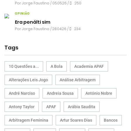
Por
Jorge Faustino
/ 05.05.26 /
250
OPINIÃO
Era penálti sim
Por
Jorge Faustino
/ 28.04.26 /
234
Tags
10 Questões a...
A Bola
Academia APAF
Alterações Leis Jogo
Análise Arbitragem
André Narciso
Andreia Sousa
António Nobre
Antony Taylor
APAF
Arábia Saudita
Arbitragem Feminina
Artur Soares Dias
Bancos