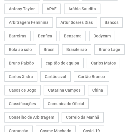
Antony Taylor
APAF
Arábia Saudita
Arbitragem Feminina
Artur Soares Dias
Bancos
Barreiras
Benfica
Benzema
Bodycam
Bola ao solo
Brasil
Brasileirão
Bruno Lage
Bruno Paixão
capitão de equipa
Carlos Matos
Carlos Xistra
Cartão azul
Cartão Branco
Casos de Jogo
Catarina Campos
China
Classificações
Comunicado Oficial
Conselho de Arbitragem
Correio da Manhã
Corrupção
Cosme Machado
Covid-19