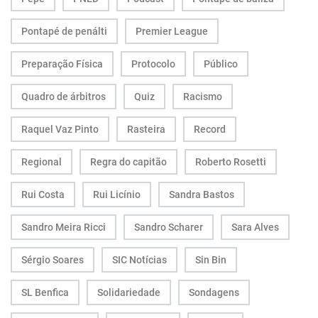
Pontapé de penálti
Premier League
Preparação Física
Protocolo
Público
Quadro de árbitros
Quiz
Racismo
Raquel Vaz Pinto
Rasteira
Record
Regional
Regra do capitão
Roberto Rosetti
Rui Costa
Rui Licínio
Sandra Bastos
Sandro Meira Ricci
Sandro Scharer
Sara Alves
Sérgio Soares
SIC Notícias
Sin Bin
SL Benfica
Solidariedade
Sondagens