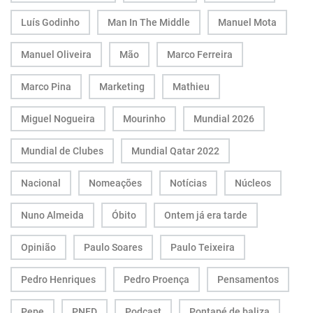
Luís Godinho
Man In The Middle
Manuel Mota
Manuel Oliveira
Mão
Marco Ferreira
Marco Pina
Marketing
Mathieu
Miguel Nogueira
Mourinho
Mundial 2026
Mundial de Clubes
Mundial Qatar 2022
Nacional
Nomeações
Notícias
Núcleos
Nuno Almeida
Óbito
Ontem já era tarde
Opinião
Paulo Soares
Paulo Teixeira
Pedro Henriques
Pedro Proença
Pensamentos
Pepe
PNED
Podcast
Pontapé de baliza