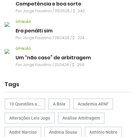
Competência e boa sorte
Por
Jorge Faustino
/ 05.05.26 /
242
OPINIÃO
Era penálti sim
Por
Jorge Faustino
/ 28.04.26 /
224
OPINIÃO
Um “não caso” de arbitragem
Por
Jorge Faustino
/ 22.04.26 /
256
Tags
10 Questões a...
A Bola
Academia APAF
Alterações Leis Jogo
Análise Arbitragem
André Narciso
Andreia Sousa
António Nobre