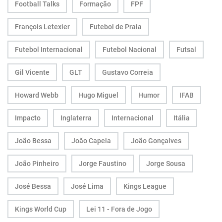
Football Talks
Formação
FPF
François Letexier
Futebol de Praia
Futebol Internacional
Futebol Nacional
Futsal
Gil Vicente
GLT
Gustavo Correia
Howard Webb
Hugo Miguel
Humor
IFAB
Impacto
Inglaterra
Internacional
Itália
João Bessa
João Capela
João Gonçalves
João Pinheiro
Jorge Faustino
Jorge Sousa
José Bessa
José Lima
Kings League
Kings World Cup
Lei 11 - Fora de Jogo