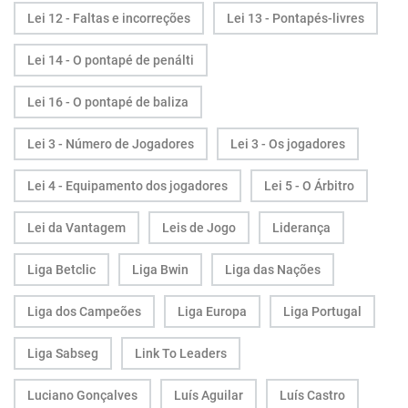
Lei 12 - Faltas e incorreções
Lei 13 - Pontapés-livres
Lei 14 - O pontapé de penálti
Lei 16 - O pontapé de baliza
Lei 3 - Número de Jogadores
Lei 3 - Os jogadores
Lei 4 - Equipamento dos jogadores
Lei 5 - O Árbitro
Lei da Vantagem
Leis de Jogo
Liderança
Liga Betclic
Liga Bwin
Liga das Nações
Liga dos Campeões
Liga Europa
Liga Portugal
Liga Sabseg
Link To Leaders
Luciano Gonçalves
Luís Aguilar
Luís Castro