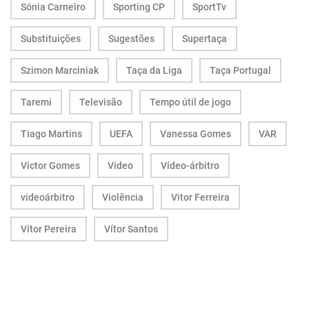
Sónia Carneiro
Sporting CP
SportTv
Substituições
Sugestões
Supertaça
Szimon Marciniak
Taça da Liga
Taça Portugal
Taremi
Televisão
Tempo útil de jogo
Tiago Martins
UEFA
Vanessa Gomes
VAR
Victor Gomes
Vídeo
Vídeo-árbitro
videoárbitro
Violência
Vitor Ferreira
Vítor Pereira
Vítor Santos