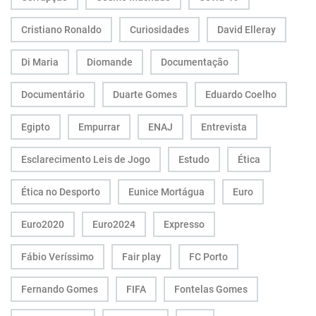
Cristiano Ronaldo
Curiosidades
David Elleray
Di Maria
Diomande
Documentação
Documentário
Duarte Gomes
Eduardo Coelho
Egipto
Empurrar
ENAJ
Entrevista
Esclarecimento Leis de Jogo
Estudo
Ética
Ética no Desporto
Eunice Mortágua
Euro
Euro2020
Euro2024
Expresso
Fábio Veríssimo
Fair play
FC Porto
Fernando Gomes
FIFA
Fontelas Gomes