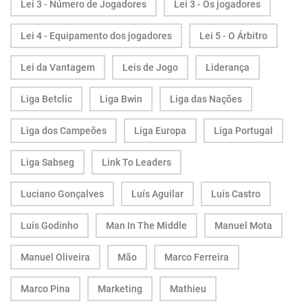
Lei 3 - Número de Jogadores
Lei 3 - Os jogadores
Lei 4 - Equipamento dos jogadores
Lei 5 - O Árbitro
Lei da Vantagem
Leis de Jogo
Liderança
Liga Betclic
Liga Bwin
Liga das Nações
Liga dos Campeões
Liga Europa
Liga Portugal
Liga Sabseg
Link To Leaders
Luciano Gonçalves
Luís Aguilar
Luís Castro
Luís Godinho
Man In The Middle
Manuel Mota
Manuel Oliveira
Mão
Marco Ferreira
Marco Pina
Marketing
Mathieu