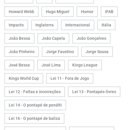
Howard Webb
Hugo Miguel
Humor
IFAB
Impacto
Inglaterra
Internacional
Itália
João Bessa
João Capela
João Gonçalves
João Pinheiro
Jorge Faustino
Jorge Sousa
José Bessa
José Lima
Kings League
Kings World Cup
Lei 11 - Fora de Jogo
Lei 12 - Faltas e incorreções
Lei 13 - Pontapés-livres
Lei 14 - O pontapé de penálti
Lei 16 - O pontapé de baliza