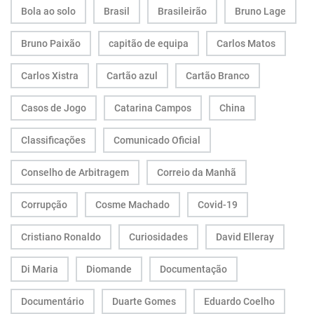
Bola ao solo
Brasil
Brasileirão
Bruno Lage
Bruno Paixão
capitão de equipa
Carlos Matos
Carlos Xistra
Cartão azul
Cartão Branco
Casos de Jogo
Catarina Campos
China
Classificações
Comunicado Oficial
Conselho de Arbitragem
Correio da Manhã
Corrupção
Cosme Machado
Covid-19
Cristiano Ronaldo
Curiosidades
David Elleray
Di Maria
Diomande
Documentação
Documentário
Duarte Gomes
Eduardo Coelho