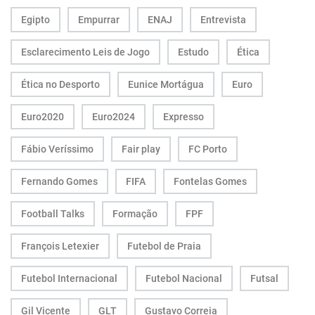
Egipto
Empurrar
ENAJ
Entrevista
Esclarecimento Leis de Jogo
Estudo
Ética
Ética no Desporto
Eunice Mortágua
Euro
Euro2020
Euro2024
Expresso
Fábio Veríssimo
Fair play
FC Porto
Fernando Gomes
FIFA
Fontelas Gomes
Football Talks
Formação
FPF
François Letexier
Futebol de Praia
Futebol Internacional
Futebol Nacional
Futsal
Gil Vicente
GLT
Gustavo Correia