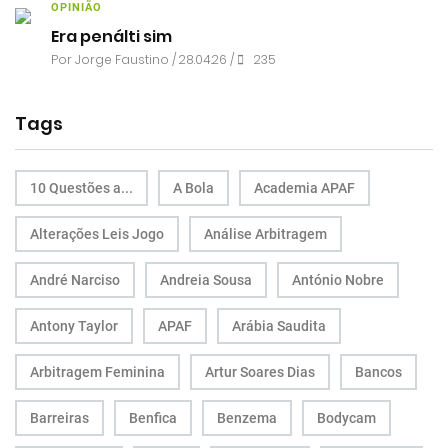
OPINIÃO
Era penálti sim
Por
Jorge Faustino
/ 28.04.26 /
235
Tags
10 Questões a...
A Bola
Academia APAF
Alterações Leis Jogo
Análise Arbitragem
André Narciso
Andreia Sousa
António Nobre
Antony Taylor
APAF
Arábia Saudita
Arbitragem Feminina
Artur Soares Dias
Bancos
Barreiras
Benfica
Benzema
Bodycam