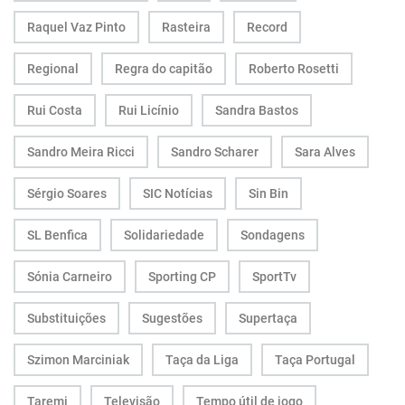
Raquel Vaz Pinto
Rasteira
Record
Regional
Regra do capitão
Roberto Rosetti
Rui Costa
Rui Licínio
Sandra Bastos
Sandro Meira Ricci
Sandro Scharer
Sara Alves
Sérgio Soares
SIC Notícias
Sin Bin
SL Benfica
Solidariedade
Sondagens
Sónia Carneiro
Sporting CP
SportTv
Substituições
Sugestões
Supertaça
Szimon Marciniak
Taça da Liga
Taça Portugal
Taremi
Televisão
Tempo útil de jogo