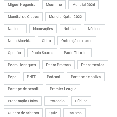
Miguel Nogueira
Mourinho
Mundial 2026
Mundial de Clubes
Mundial Qatar 2022
Nacional
Nomeações
Notícias
Núcleos
Nuno Almeida
Óbito
Ontem já era tarde
Opinião
Paulo Soares
Paulo Teixeira
Pedro Henriques
Pedro Proença
Pensamentos
Pepe
PNED
Podcast
Pontapé de baliza
Pontapé de penálti
Premier League
Preparação Física
Protocolo
Público
Quadro de árbitros
Quiz
Racismo