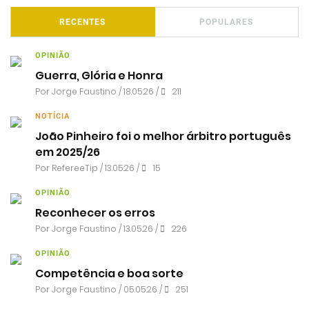
RECENTES
POPULARES
OPINIÃO
Guerra, Glória e Honra
Por
Jorge Faustino
/ 18.05.26 /
211
NOTÍCIA
João Pinheiro foi o melhor árbitro português
em 2025/26
Por RefereeTip / 13.05.26 /
15
OPINIÃO
Reconhecer os erros
Por
Jorge Faustino
/ 13.05.26 /
226
OPINIÃO
Competência e boa sorte
Por
Jorge Faustino
/ 05.05.26 /
251