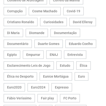
Conselho de Arbitragem
Correio da Manhã
Corrupção
Cosme Machado
Covid-19
Cristiano Ronaldo
Curiosidades
David Elleray
Di Maria
Diomande
Documentação
Documentário
Duarte Gomes
Eduardo Coelho
Egipto
Empurrar
ENAJ
Entrevista
Esclarecimento Leis de Jogo
Estudo
Ética
Ética no Desporto
Eunice Mortágua
Euro
Euro2020
Euro2024
Expresso
Fábio Veríssimo
Fair play
FC Porto