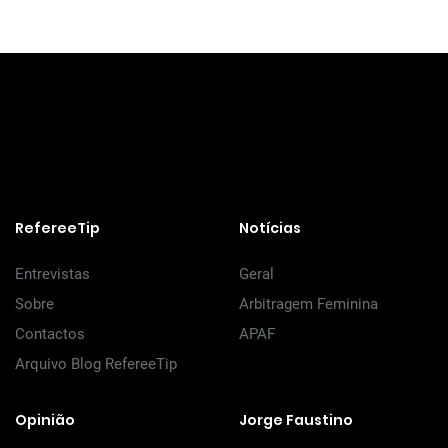
RefereeTip
Notícias
Entrevistas
Geral
Sobre
Arbitragem Feminina
Contactos
APAF
Arquivo Blog RefereeTip
Opinião
Jorge Faustino