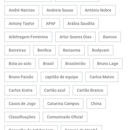
André Narciso
Andreia Sousa
António Nobre
Antony Taylor
APAF
Arábia Saudita
Arbitragem Feminina
Artur Soares Dias
Bancos
Barreiras
Benfica
Benzema
Bodycam
Bola ao solo
Brasil
Brasileirão
Bruno Lage
Bruno Paixão
capitão de equipa
Carlos Matos
Carlos Xistra
Cartão azul
Cartão Branco
Casos de Jogo
Catarina Campos
China
Classificações
Comunicado Oficial