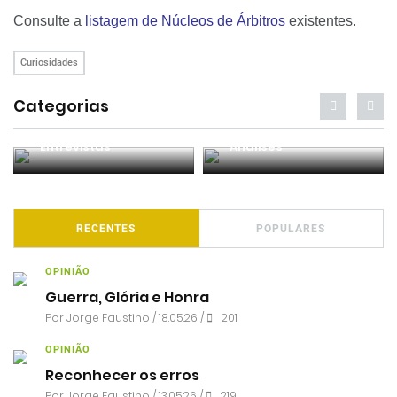
Consulte a
listagem de Núcleos de Árbitros
existentes.
Curiosidades
Categorias
Entrevistas
Análises
RECENTES
POPULARES
OPINIÃO
Guerra, Glória e Honra
Por
Jorge Faustino
/ 18.05.26 /
201
OPINIÃO
Reconhecer os erros
Por
Jorge Faustino
/ 13.05.26 /
219