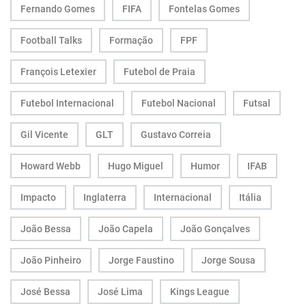
Fernando Gomes
FIFA
Fontelas Gomes
Football Talks
Formação
FPF
François Letexier
Futebol de Praia
Futebol Internacional
Futebol Nacional
Futsal
Gil Vicente
GLT
Gustavo Correia
Howard Webb
Hugo Miguel
Humor
IFAB
Impacto
Inglaterra
Internacional
Itália
João Bessa
João Capela
João Gonçalves
João Pinheiro
Jorge Faustino
Jorge Sousa
José Bessa
José Lima
Kings League