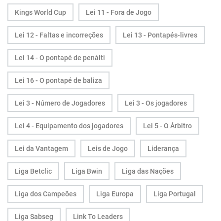
Kings World Cup
Lei 11 - Fora de Jogo
Lei 12 - Faltas e incorreções
Lei 13 - Pontapés-livres
Lei 14 - O pontapé de penálti
Lei 16 - O pontapé de baliza
Lei 3 - Número de Jogadores
Lei 3 - Os jogadores
Lei 4 - Equipamento dos jogadores
Lei 5 - O Árbitro
Lei da Vantagem
Leis de Jogo
Liderança
Liga Betclic
Liga Bwin
Liga das Nações
Liga dos Campeões
Liga Europa
Liga Portugal
Liga Sabseg
Link To Leaders