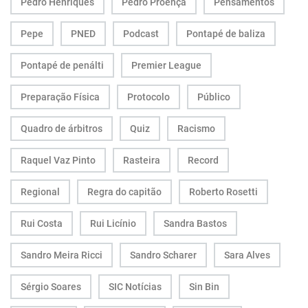
Pedro Henriques
Pedro Proença
Pensamentos
Pepe
PNED
Podcast
Pontapé de baliza
Pontapé de penálti
Premier League
Preparação Física
Protocolo
Público
Quadro de árbitros
Quiz
Racismo
Raquel Vaz Pinto
Rasteira
Record
Regional
Regra do capitão
Roberto Rosetti
Rui Costa
Rui Licínio
Sandra Bastos
Sandro Meira Ricci
Sandro Scharer
Sara Alves
Sérgio Soares
SIC Notícias
Sin Bin