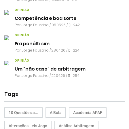
OPINIÃO
Competência e boa sorte
Por
Jorge Faustino
/ 05.05.26 /
242
OPINIÃO
Era penálti sim
Por
Jorge Faustino
/ 28.04.26 /
224
OPINIÃO
Um “não caso” de arbitragem
Por
Jorge Faustino
/ 22.04.26 /
254
Tags
10 Questões a...
A Bola
Academia APAF
Alterações Leis Jogo
Análise Arbitragem