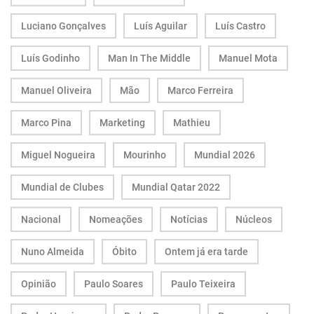
Luciano Gonçalves
Luís Aguilar
Luís Castro
Luís Godinho
Man In The Middle
Manuel Mota
Manuel Oliveira
Mão
Marco Ferreira
Marco Pina
Marketing
Mathieu
Miguel Nogueira
Mourinho
Mundial 2026
Mundial de Clubes
Mundial Qatar 2022
Nacional
Nomeações
Notícias
Núcleos
Nuno Almeida
Óbito
Ontem já era tarde
Opinião
Paulo Soares
Paulo Teixeira