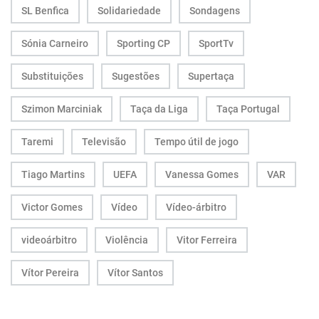
SL Benfica
Solidariedade
Sondagens
Sónia Carneiro
Sporting CP
SportTv
Substituições
Sugestões
Supertaça
Szimon Marciniak
Taça da Liga
Taça Portugal
Taremi
Televisão
Tempo útil de jogo
Tiago Martins
UEFA
Vanessa Gomes
VAR
Victor Gomes
Vídeo
Vídeo-árbitro
videoárbitro
Violência
Vitor Ferreira
Vítor Pereira
Vítor Santos