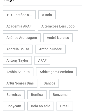
10 Questões a...
A Bola
Academia APAF
Alterações Leis Jogo
Análise Arbitragem
André Narciso
Andreia Sousa
António Nobre
Antony Taylor
APAF
Arábia Saudita
Arbitragem Feminina
Artur Soares Dias
Bancos
Barreiras
Benfica
Benzema
Bodycam
Bola ao solo
Brasil