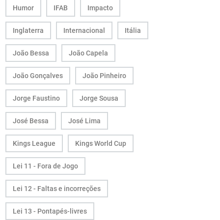
Humor
IFAB
Impacto
Inglaterra
Internacional
Itália
João Bessa
João Capela
João Gonçalves
João Pinheiro
Jorge Faustino
Jorge Sousa
José Bessa
José Lima
Kings League
Kings World Cup
Lei 11 - Fora de Jogo
Lei 12 - Faltas e incorreções
Lei 13 - Pontapés-livres