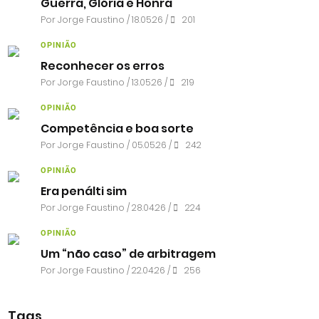
Guerra, Glória e Honra
Por
Jorge Faustino
/ 18.05.26 /
201
OPINIÃO
Reconhecer os erros
Por
Jorge Faustino
/ 13.05.26 /
219
OPINIÃO
Competência e boa sorte
Por
Jorge Faustino
/ 05.05.26 /
242
OPINIÃO
Era penálti sim
Por
Jorge Faustino
/ 28.04.26 /
224
OPINIÃO
Um “não caso” de arbitragem
Por
Jorge Faustino
/ 22.04.26 /
256
Tags