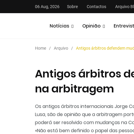
06 Aug, 2026
Sobre
Contactos
Arquivo B
Notícias
Opinião
Entrevis
Home
Arquivo
Antigos árbitros defendem mu
Antigos árbitros
na arbitragem
stas
Análises
Podcasts
Os antigos árbitros internacionais Jorge 
Lusa, são de opinião que a arbitragem por
poderá ser resolvido com mudanças na Com
«Não está bem definido o papel das pessoas