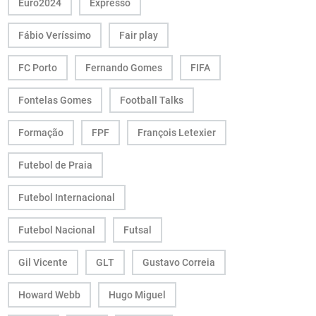
Euro2024
Expresso
Fábio Veríssimo
Fair play
FC Porto
Fernando Gomes
FIFA
Fontelas Gomes
Football Talks
Formação
FPF
François Letexier
Futebol de Praia
Futebol Internacional
Futebol Nacional
Futsal
Gil Vicente
GLT
Gustavo Correia
Howard Webb
Hugo Miguel