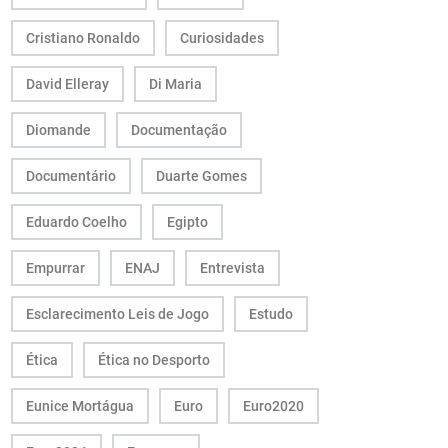
Cristiano Ronaldo
Curiosidades
David Elleray
Di Maria
Diomande
Documentação
Documentário
Duarte Gomes
Eduardo Coelho
Egipto
Empurrar
ENAJ
Entrevista
Esclarecimento Leis de Jogo
Estudo
Ética
Ética no Desporto
Eunice Mortágua
Euro
Euro2020