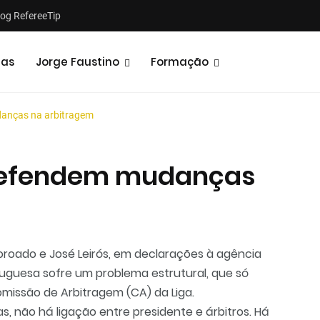
log RefereeTip
tas
Jorge Faustino
Formação
danças na arbitragem
 defendem mudanças
Notícias
Opiniões
Coroado e José Leirós, em declarações à agência
tuguesa sofre um problema estrutural, que só
issão de Arbitragem (CA) da Liga.
, não há ligação entre presidente e árbitros. Há