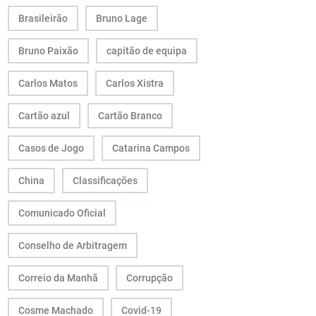
Brasileirão
Bruno Lage
Bruno Paixão
capitão de equipa
Carlos Matos
Carlos Xistra
Cartão azul
Cartão Branco
Casos de Jogo
Catarina Campos
China
Classificações
Comunicado Oficial
Conselho de Arbitragem
Correio da Manhã
Corrupção
Cosme Machado
Covid-19