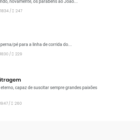
dando, novamente, os parabéns ao João...
18:34 /
247
perna/pé para a linha de corrida do...
18:30 /
229
bitragem
o eterno, capaz de suscitar sempre grandes paixões
19:47 /
260