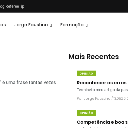
log RefereeTip
tas
Jorge Faustino
Formação
Mais Recentes
OPINIÃO
Reconhecer os erros
” é uma frase tantas vezes
Terminei o meu artigo da pa
Por
Jorge Faustino
/ 13.05.26 
OPINIÃO
Competência e boa s