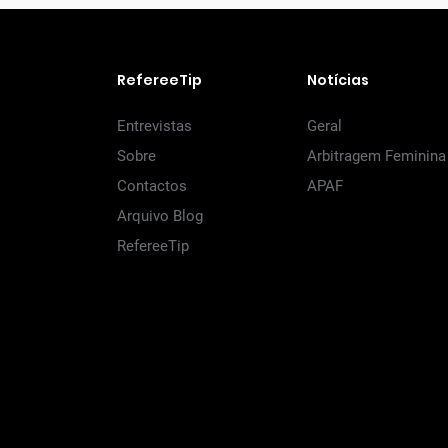
RefereeTip
Notícias
Entrevistas
Geral
Sobre
Arbitragem Feminina
Contactos
APAF
Arquivo Blog
RefereeTip