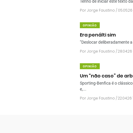
Tenho de iniciar este texto 
Por
Jorge Faustino
/ 05.05.26 
OPINIÃO
Era penálti sim
“Deslocar deliberadamente a 
Por
Jorge Faustino
/ 28.04.26 
OPINIÃO
Um “não caso” de ar
Sporting-Benfica é o clássic
e,...
Por
Jorge Faustino
/ 22.04.26 