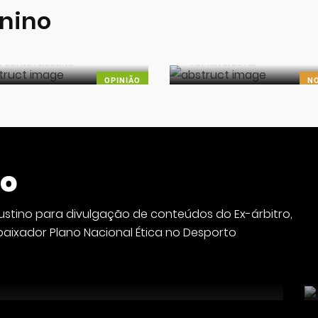
nino
Catarina Campos
oas notícias no
nomeada para o
eminino
Europeu feminino
r
Jorge Faustino
Por RefereeTip
OPINIÃO
NO
no
ustino para divulgação de conteúdos do Ex-árbitro,
ixador Plano Nacional Ética no Desporto