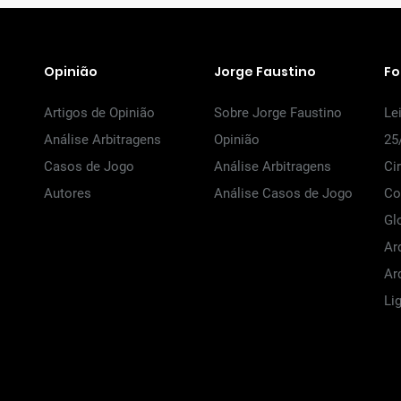
Opinião
Jorge Faustino
F
Artigos de Opinião
Sobre Jorge Faustino
Le
Análise Arbitragens
Opinião
25
Casos de Jogo
Análise Arbitragens
Ci
Autores
Análise Casos de Jogo
Co
Gl
Ar
Ar
Li