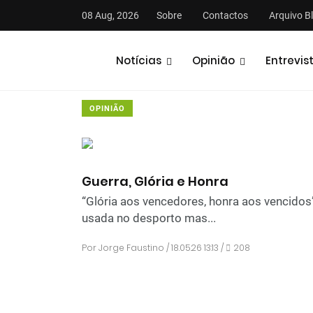
08 Aug, 2026
Sobre
Contactos
Arquivo B
Notícias
Opinião
Entrevis
OPINIÃO
Guerra, Glória e Honra
“Glória aos vencedores, honra aos vencidos
usada no desporto mas...
Por
Jorge Faustino
/ 18.05.26 13:13 /
208