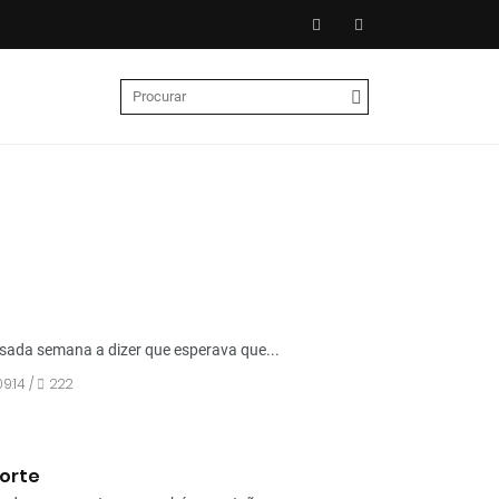
ssada semana a dizer que esperava que...
09:14 /
222
orte