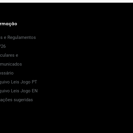
ormação
is e Regulamentos
/26
rculares e
municados
ossário
quivo Leis Jogo PT
quivo Leis Jogo EN
gações sugeridas