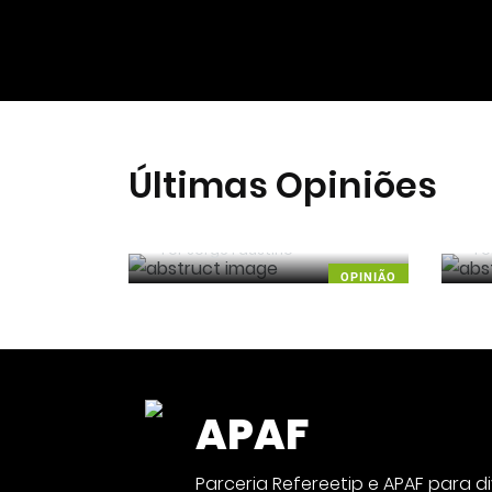
Últimas Opiniões
Guerra, Glória e Honra
R
Por
Jorge Faustino
Po
OPINIÃO
APAF
NOTÍCIA
Parceria Refereetip e APAF para 
APAF espera que câmaras cor