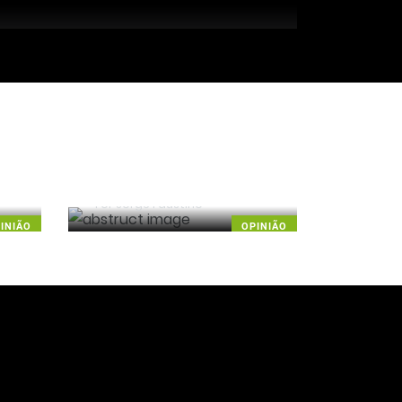
Era penálti sim
Por
Jorge Faustino
INIÃO
OPINIÃO