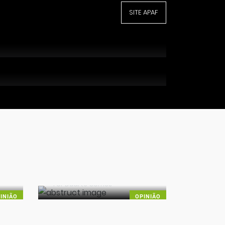
OPINIÃO
SITE APAF
Nova arbitragem?
OPINIÃO
Por
Jorge Faustino
/ 14.08.25 15:59 /
368
Momentos para a história
Por
Jorge Faustino
/ 18.02.25 08:50 /
581
 a
Uma reflexão sobre
ética
Por
Duarte Gomes
INIÃO
OPINIÃO