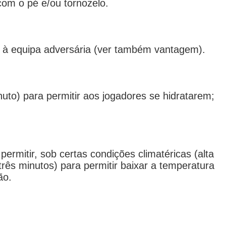
om o pé e/ou tornozelo.
i à equipa adversária (ver também vantagem).
o) para permitir aos jogadores se hidratarem;
mitir, sob certas condições climatéricas (alta
ês minutos) para permitir baixar a temperatura
ão.