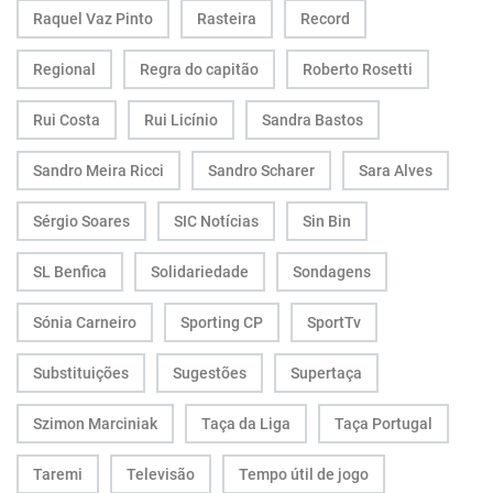
Raquel Vaz Pinto
Rasteira
Record
Regional
Regra do capitão
Roberto Rosetti
Rui Costa
Rui Licínio
Sandra Bastos
Sandro Meira Ricci
Sandro Scharer
Sara Alves
Sérgio Soares
SIC Notícias
Sin Bin
SL Benfica
Solidariedade
Sondagens
Sónia Carneiro
Sporting CP
SportTv
Substituições
Sugestões
Supertaça
Szimon Marciniak
Taça da Liga
Taça Portugal
Taremi
Televisão
Tempo útil de jogo