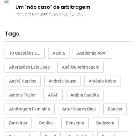
Um “não caso” de arbitragem
Por
Jorge Faustino
/ 22.04.26 /
253
Tags
10 Questões a...
A Bola
Academia APAF
Alterações Leis Jogo
Análise Arbitragem
André Narciso
Andreia Sousa
António Nobre
Antony Taylor
APAF
Arábia Saudita
Arbitragem Feminina
Artur Soares Dias
Bancos
Barreiras
Benfica
Benzema
Bodycam