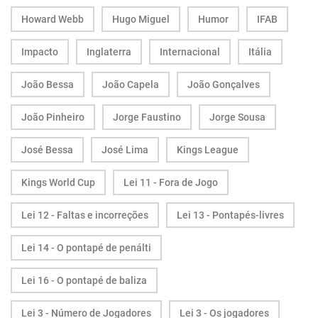
Howard Webb
Hugo Miguel
Humor
IFAB
Impacto
Inglaterra
Internacional
Itália
João Bessa
João Capela
João Gonçalves
João Pinheiro
Jorge Faustino
Jorge Sousa
José Bessa
José Lima
Kings League
Kings World Cup
Lei 11 - Fora de Jogo
Lei 12 - Faltas e incorreções
Lei 13 - Pontapés-livres
Lei 14 - O pontapé de penálti
Lei 16 - O pontapé de baliza
Lei 3 - Número de Jogadores
Lei 3 - Os jogadores