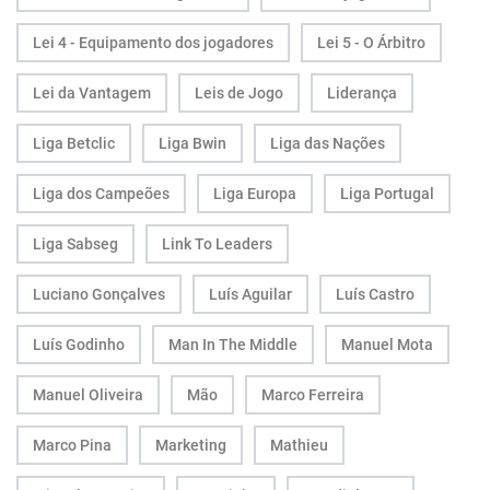
Lei 4 - Equipamento dos jogadores
Lei 5 - O Árbitro
Lei da Vantagem
Leis de Jogo
Liderança
Liga Betclic
Liga Bwin
Liga das Nações
Liga dos Campeões
Liga Europa
Liga Portugal
Liga Sabseg
Link To Leaders
Luciano Gonçalves
Luís Aguilar
Luís Castro
Luís Godinho
Man In The Middle
Manuel Mota
Manuel Oliveira
Mão
Marco Ferreira
Marco Pina
Marketing
Mathieu