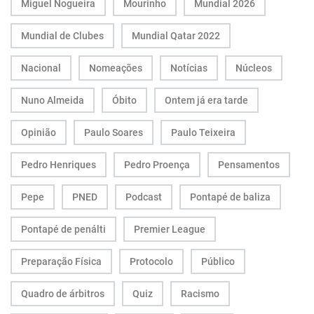
Miguel Nogueira
Mourinho
Mundial 2026
Mundial de Clubes
Mundial Qatar 2022
Nacional
Nomeações
Notícias
Núcleos
Nuno Almeida
Óbito
Ontem já era tarde
Opinião
Paulo Soares
Paulo Teixeira
Pedro Henriques
Pedro Proença
Pensamentos
Pepe
PNED
Podcast
Pontapé de baliza
Pontapé de penálti
Premier League
Preparação Física
Protocolo
Público
Quadro de árbitros
Quiz
Racismo