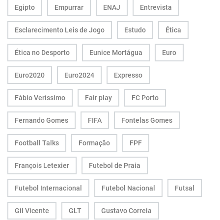
Egipto
Empurrar
ENAJ
Entrevista
Esclarecimento Leis de Jogo
Estudo
Ética
Ética no Desporto
Eunice Mortágua
Euro
Euro2020
Euro2024
Expresso
Fábio Veríssimo
Fair play
FC Porto
Fernando Gomes
FIFA
Fontelas Gomes
Football Talks
Formação
FPF
François Letexier
Futebol de Praia
Futebol Internacional
Futebol Nacional
Futsal
Gil Vicente
GLT
Gustavo Correia