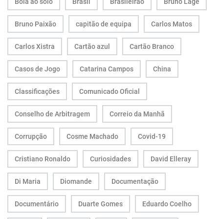
Bola ao solo
Brasil
Brasileirão
Bruno Lage
Bruno Paixão
capitão de equipa
Carlos Matos
Carlos Xistra
Cartão azul
Cartão Branco
Casos de Jogo
Catarina Campos
China
Classificações
Comunicado Oficial
Conselho de Arbitragem
Correio da Manhã
Corrupção
Cosme Machado
Covid-19
Cristiano Ronaldo
Curiosidades
David Elleray
Di Maria
Diomande
Documentação
Documentário
Duarte Gomes
Eduardo Coelho