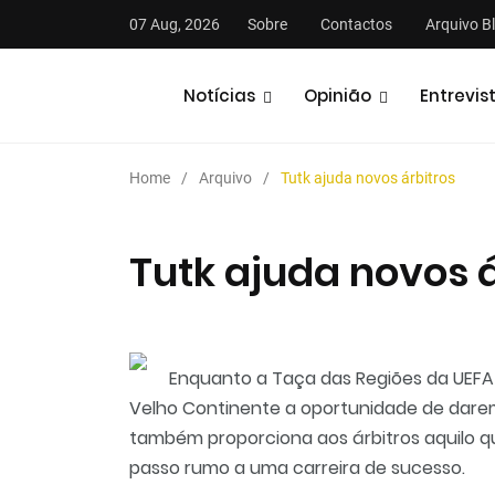
07 Aug, 2026
Sobre
Contactos
Arquivo B
Notícias
Opinião
Entrevis
Home
Arquivo
Tutk ajuda novos árbitros
Tutk ajuda novos á
stas
Análises
Podcasts
Enquanto a Taça das Regiões da UEFA
Velho Continente a oportunidade de darem
também proporciona aos árbitros aquilo qu
passo rumo a uma carreira de sucesso.