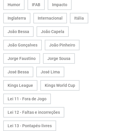
Humor
IFAB
Impacto
Inglaterra
Internacional
Itália
João Bessa
João Capela
João Gonçalves
João Pinheiro
Jorge Faustino
Jorge Sousa
José Bessa
José Lima
Kings League
Kings World Cup
Lei 11 - Fora de Jogo
Lei 12 - Faltas e incorreções
Lei 13 - Pontapés-livres