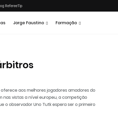
log RefereeTip
tas
Jorge Faustino
Formação
rbitros
Notícias
Opiniões
 oferece aos melhores jogadores amadores do
 nas vistas a nível europeu, a competição
e o observador Uno Tutk espera ser o primeiro