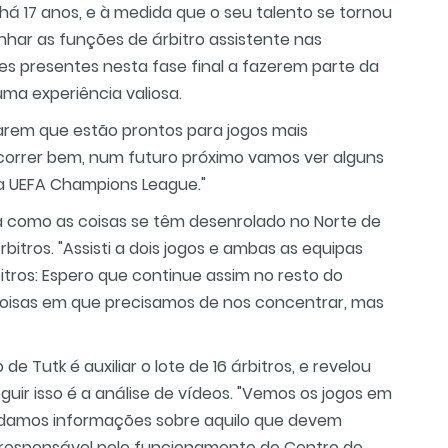
há 17 anos, e à medida que o seu talento se tornou
ar as funções de árbitro assistente nas
s presentes nesta fase final a fazerem parte da
uma experiência valiosa.
arem que estão prontos para jogos mais
 correr bem, num futuro próximo vamos ver alguns
a UEFA Champions League."
a como as coisas se têm desenrolado no Norte de
bitros. "Assisti a dois jogos e ambas as equipas
itros: Espero que continue assim no resto do
 coisas em que precisamos de nos concentrar, mas
e Tutk é auxiliar o lote de 16 árbitros, e revelou
ir isso é a análise de vídeos. "Vemos os jogos em
e damos informações sobre aquilo que devem
é responsável pelo funcionamento do Centro de