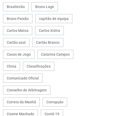
Brasileirão
Bruno Lage
Bruno Paixão
capitão de equipa
Carlos Matos
Carlos Xistra
Cartão azul
Cartão Branco
Casos de Jogo
Catarina Campos
China
Classificações
Comunicado Oficial
Conselho de Arbitragem
Correio da Manhã
Corrupção
Cosme Machado
Covid-19