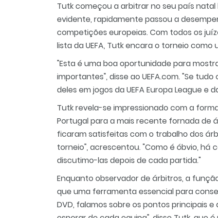
Tutk começou a arbitrar no seu país natal 
evidente, rapidamente passou a desempenh
competições europeias. Com todos os juíze
lista da UEFA, Tutk encara o torneio como 
"Esta é uma boa oportunidade para mostr
importantes", disse ao UEFA.com. "Se tudo
deles em jogos da UEFA Europa League e d
Tutk revela-se impressionado com a form
Portugal para a mais recente fornada de ár
ficaram satisfeitas com o trabalho dos árb
torneio", acrescentou. "Como é óbvio, há
discutimo-las depois de cada partida."
Enquanto observador de árbitros, a função d
que uma ferramenta essencial para consegu
DVD, falamos sobre os pontos principais 
esperar de cada equipa", disse Tutk, que 