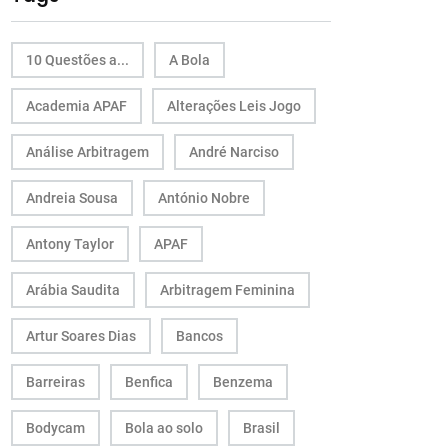
10 Questões a...
A Bola
Academia APAF
Alterações Leis Jogo
Análise Arbitragem
André Narciso
Andreia Sousa
António Nobre
Antony Taylor
APAF
Arábia Saudita
Arbitragem Feminina
Artur Soares Dias
Bancos
Barreiras
Benfica
Benzema
Bodycam
Bola ao solo
Brasil