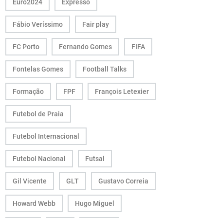
Euro2024
Expresso
Fábio Veríssimo
Fair play
FC Porto
Fernando Gomes
FIFA
Fontelas Gomes
Football Talks
Formação
FPF
François Letexier
Futebol de Praia
Futebol Internacional
Futebol Nacional
Futsal
Gil Vicente
GLT
Gustavo Correia
Howard Webb
Hugo Miguel