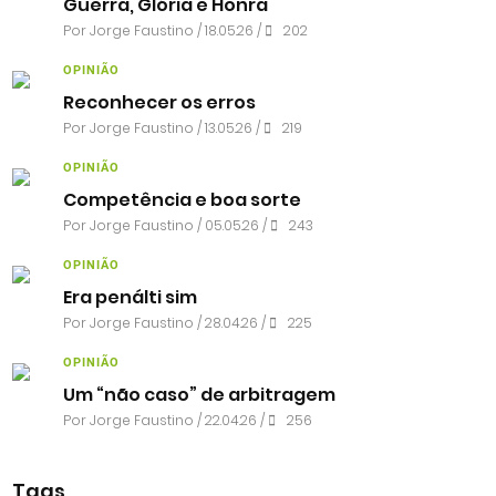
Guerra, Glória e Honra
Por
Jorge Faustino
/ 18.05.26 /
202
OPINIÃO
Reconhecer os erros
Por
Jorge Faustino
/ 13.05.26 /
219
OPINIÃO
Competência e boa sorte
Por
Jorge Faustino
/ 05.05.26 /
243
OPINIÃO
Era penálti sim
Por
Jorge Faustino
/ 28.04.26 /
225
OPINIÃO
Um “não caso” de arbitragem
Por
Jorge Faustino
/ 22.04.26 /
256
Tags