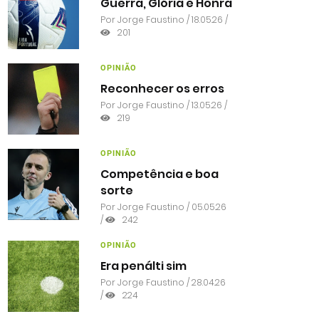
Guerra, Glória e Honra
Por
Jorge Faustino
/ 18.05.26 /
201
OPINIÃO
Reconhecer os erros
Por
Jorge Faustino
/ 13.05.26 /
219
OPINIÃO
Competência e boa
sorte
Por
Jorge Faustino
/ 05.05.26
/
242
OPINIÃO
Era penálti sim
Por
Jorge Faustino
/ 28.04.26
/
224