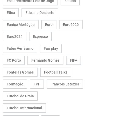
Esclarecimento Leis de Jogo
Estudo
Ética
Ética no Desporto
Eunice Mortágua
Euro
Euro2020
Euro2024
Expresso
Fábio Veríssimo
Fair play
FC Porto
Fernando Gomes
FIFA
Fontelas Gomes
Football Talks
Formação
FPF
François Letexier
Futebol de Praia
Futebol Internacional