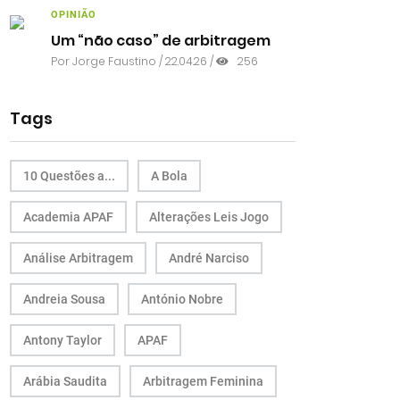
OPINIÃO
Um “não caso” de arbitragem
Por
Jorge Faustino
/ 22.04.26 /
256
Tags
10 Questões a...
A Bola
Academia APAF
Alterações Leis Jogo
Análise Arbitragem
André Narciso
Andreia Sousa
António Nobre
Antony Taylor
APAF
Arábia Saudita
Arbitragem Feminina