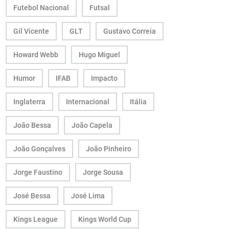
Futebol Nacional
Futsal
Gil Vicente
GLT
Gustavo Correia
Howard Webb
Hugo Miguel
Humor
IFAB
Impacto
Inglaterra
Internacional
Itália
João Bessa
João Capela
João Gonçalves
João Pinheiro
Jorge Faustino
Jorge Sousa
José Bessa
José Lima
Kings League
Kings World Cup