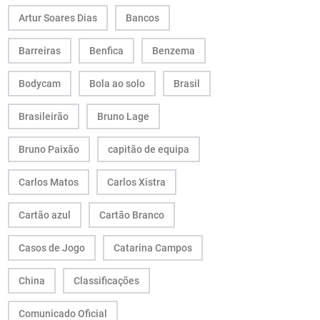
Artur Soares Dias
Bancos
Barreiras
Benfica
Benzema
Bodycam
Bola ao solo
Brasil
Brasileirão
Bruno Lage
Bruno Paixão
capitão de equipa
Carlos Matos
Carlos Xistra
Cartão azul
Cartão Branco
Casos de Jogo
Catarina Campos
China
Classificações
Comunicado Oficial