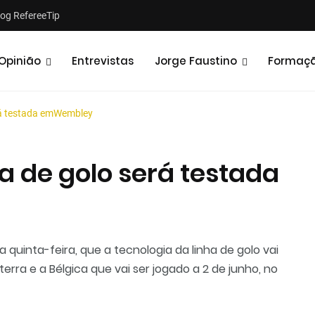
log RefereeTip
Opinião
Entrevistas
Jorge Faustino
Formaç
erá testada emWembley
a de golo será testada
Notícias
Opiniões
ta quinta-feira, que a tecnologia da linha de golo vai
terra e a Bélgica que vai ser jogado a 2 de junho, no