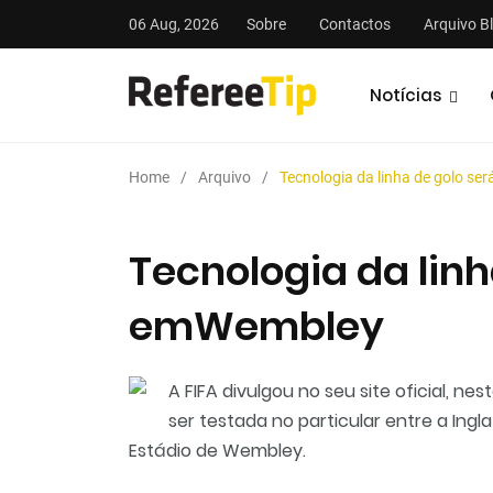
06 Aug, 2026
Sobre
Contactos
Arquivo B
Notícias
Home
Arquivo
Tecnologia da linha de golo s
Tecnologia da linh
emWembley
stas
Análises
Podcasts
A FIFA divulgou no seu site oficial, nes
ser testada no particular entre a Ingla
Estádio de Wembley.