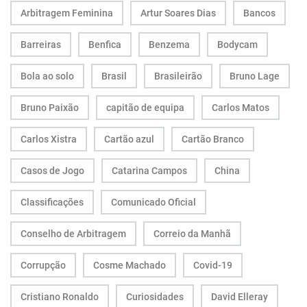
Arbitragem Feminina
Artur Soares Dias
Bancos
Barreiras
Benfica
Benzema
Bodycam
Bola ao solo
Brasil
Brasileirão
Bruno Lage
Bruno Paixão
capitão de equipa
Carlos Matos
Carlos Xistra
Cartão azul
Cartão Branco
Casos de Jogo
Catarina Campos
China
Classificações
Comunicado Oficial
Conselho de Arbitragem
Correio da Manhã
Corrupção
Cosme Machado
Covid-19
Cristiano Ronaldo
Curiosidades
David Elleray