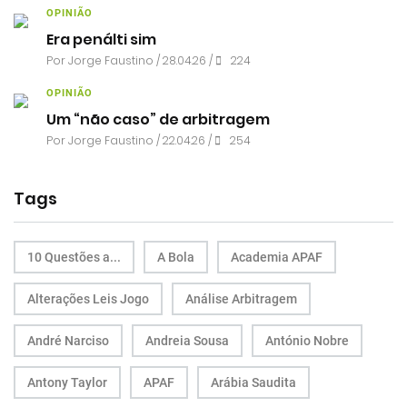
OPINIÃO
Era penálti sim
Por
Jorge Faustino
/ 28.04.26 /
224
OPINIÃO
Um “não caso” de arbitragem
Por
Jorge Faustino
/ 22.04.26 /
254
Tags
10 Questões a...
A Bola
Academia APAF
Alterações Leis Jogo
Análise Arbitragem
André Narciso
Andreia Sousa
António Nobre
Antony Taylor
APAF
Arábia Saudita