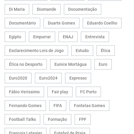
Di Maria
Diomande
Documentação
Documentário
Duarte Gomes
Eduardo Coelho
Egipto
Empurrar
ENAJ
Entrevista
Esclarecimento Leis de Jogo
Estudo
Ética
Ética no Desporto
Eunice Mortágua
Euro
Euro2020
Euro2024
Expresso
Fábio Veríssimo
Fair play
FC Porto
Fernando Gomes
FIFA
Fontelas Gomes
Football Talks
Formação
FPF
François Letexier
Futebol de Praia