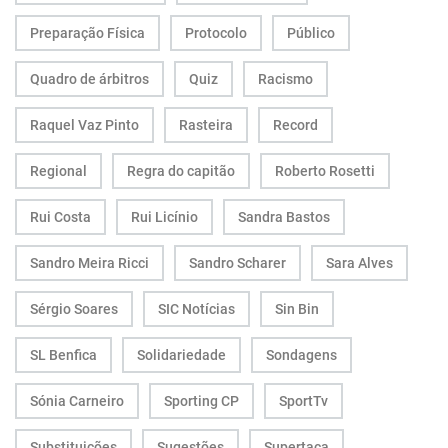
Preparação Física
Protocolo
Público
Quadro de árbitros
Quiz
Racismo
Raquel Vaz Pinto
Rasteira
Record
Regional
Regra do capitão
Roberto Rosetti
Rui Costa
Rui Licínio
Sandra Bastos
Sandro Meira Ricci
Sandro Scharer
Sara Alves
Sérgio Soares
SIC Notícias
Sin Bin
SL Benfica
Solidariedade
Sondagens
Sónia Carneiro
Sporting CP
SportTv
Substituições
Sugestões
Supertaça