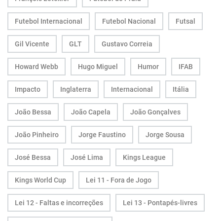
Futebol Internacional
Futebol Nacional
Futsal
Gil Vicente
GLT
Gustavo Correia
Howard Webb
Hugo Miguel
Humor
IFAB
Impacto
Inglaterra
Internacional
Itália
João Bessa
João Capela
João Gonçalves
João Pinheiro
Jorge Faustino
Jorge Sousa
José Bessa
José Lima
Kings League
Kings World Cup
Lei 11 - Fora de Jogo
Lei 12 - Faltas e incorreções
Lei 13 - Pontapés-livres