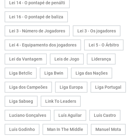
Lei 14 - O pontapé de penálti
Lei 16 - O pontapé de baliza
Lei 3 - Número de Jogadores
Lei 3 - Os jogadores
Lei 4 - Equipamento dos jogadores
Lei 5 - O Árbitro
Lei da Vantagem
Leis de Jogo
Liderança
Liga Betclic
Liga Bwin
Liga das Nações
Liga dos Campeões
Liga Europa
Liga Portugal
Liga Sabseg
Link To Leaders
Luciano Gonçalves
Luís Aguilar
Luís Castro
Luís Godinho
Man In The Middle
Manuel Mota