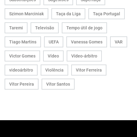
Szimon Marciniak
Taça da Liga
Taça Portugal
Taremi
Televisão
Tempo útil de jogo
Tiago Martins
UEFA
Vanessa Gomes
VAR
Victor Gomes
Vídeo
Vídeo-árbitro
videoárbitro
Violência
Vitor Ferreira
Vítor Pereira
Vítor Santos