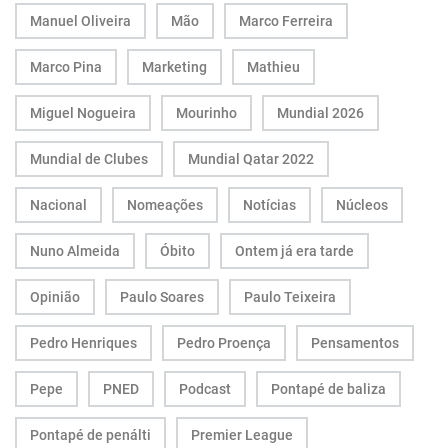
Manuel Oliveira
Mão
Marco Ferreira
Marco Pina
Marketing
Mathieu
Miguel Nogueira
Mourinho
Mundial 2026
Mundial de Clubes
Mundial Qatar 2022
Nacional
Nomeações
Notícias
Núcleos
Nuno Almeida
Óbito
Ontem já era tarde
Opinião
Paulo Soares
Paulo Teixeira
Pedro Henriques
Pedro Proença
Pensamentos
Pepe
PNED
Podcast
Pontapé de baliza
Pontapé de penálti
Premier League