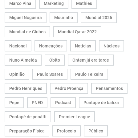
Marco Pina
Marketing
Mathieu
Miguel Nogueira
Mourinho
Mundial 2026
Mundial de Clubes
Mundial Qatar 2022
Nacional
Nomeações
Notícias
Núcleos
Nuno Almeida
Óbito
Ontem já era tarde
Opinião
Paulo Soares
Paulo Teixeira
Pedro Henriques
Pedro Proença
Pensamentos
Pepe
PNED
Podcast
Pontapé de baliza
Pontapé de penálti
Premier League
Preparação Física
Protocolo
Público