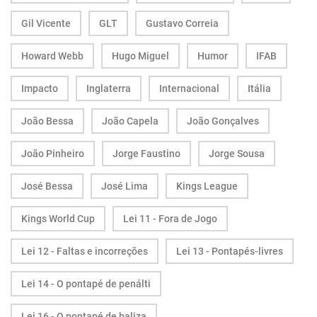
Gil Vicente
GLT
Gustavo Correia
Howard Webb
Hugo Miguel
Humor
IFAB
Impacto
Inglaterra
Internacional
Itália
João Bessa
João Capela
João Gonçalves
João Pinheiro
Jorge Faustino
Jorge Sousa
José Bessa
José Lima
Kings League
Kings World Cup
Lei 11 - Fora de Jogo
Lei 12 - Faltas e incorreções
Lei 13 - Pontapés-livres
Lei 14 - O pontapé de penálti
Lei 16 - O pontapé de baliza