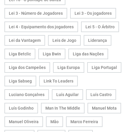
Lei 3 - Número de Jogadores
Lei 3 - Os jogadores
Lei 4 - Equipamento dos jogadores
Lei 5 - O Árbitro
Lei da Vantagem
Leis de Jogo
Liderança
Liga Betclic
Liga Bwin
Liga das Nações
Liga dos Campeões
Liga Europa
Liga Portugal
Liga Sabseg
Link To Leaders
Luciano Gonçalves
Luís Aguilar
Luís Castro
Luís Godinho
Man In The Middle
Manuel Mota
Manuel Oliveira
Mão
Marco Ferreira