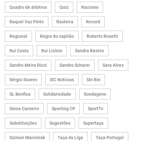
Quadro de árbitros
Quiz
Racismo
Raquel Vaz Pinto
Rasteira
Record
Regional
Regra do capitão
Roberto Rosetti
Rui Costa
Rui Licínio
Sandra Bastos
Sandro Meira Ricci
Sandro Scharer
Sara Alves
Sérgio Soares
SIC Notícias
Sin Bin
SL Benfica
Solidariedade
Sondagens
Sónia Carneiro
Sporting CP
SportTv
Substituições
Sugestões
Supertaça
Szimon Marciniak
Taça da Liga
Taça Portugal