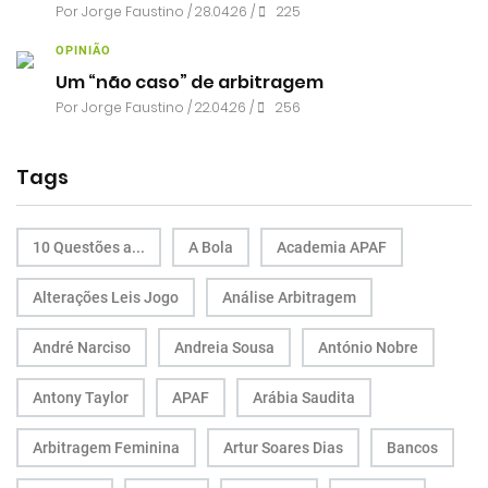
Por
Jorge Faustino
/ 28.04.26 /
225
OPINIÃO
Um “não caso” de arbitragem
Por
Jorge Faustino
/ 22.04.26 /
256
Tags
10 Questões a...
A Bola
Academia APAF
Alterações Leis Jogo
Análise Arbitragem
André Narciso
Andreia Sousa
António Nobre
Antony Taylor
APAF
Arábia Saudita
Arbitragem Feminina
Artur Soares Dias
Bancos