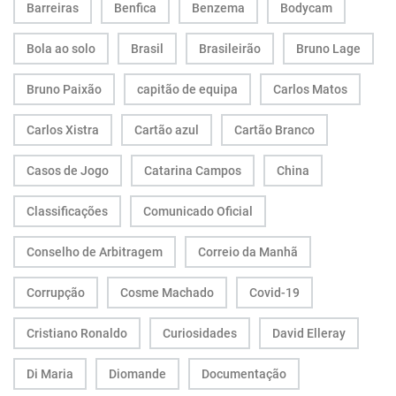
Barreiras
Benfica
Benzema
Bodycam
Bola ao solo
Brasil
Brasileirão
Bruno Lage
Bruno Paixão
capitão de equipa
Carlos Matos
Carlos Xistra
Cartão azul
Cartão Branco
Casos de Jogo
Catarina Campos
China
Classificações
Comunicado Oficial
Conselho de Arbitragem
Correio da Manhã
Corrupção
Cosme Machado
Covid-19
Cristiano Ronaldo
Curiosidades
David Elleray
Di Maria
Diomande
Documentação