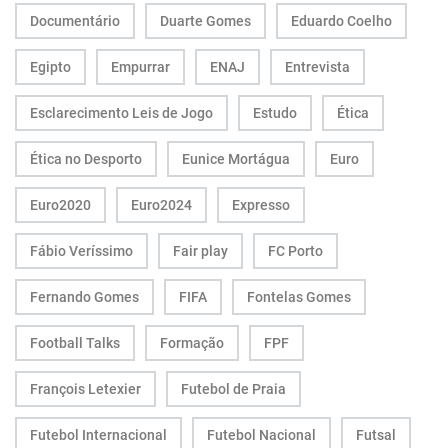
Documentário
Duarte Gomes
Eduardo Coelho
Egipto
Empurrar
ENAJ
Entrevista
Esclarecimento Leis de Jogo
Estudo
Ética
Ética no Desporto
Eunice Mortágua
Euro
Euro2020
Euro2024
Expresso
Fábio Veríssimo
Fair play
FC Porto
Fernando Gomes
FIFA
Fontelas Gomes
Football Talks
Formação
FPF
François Letexier
Futebol de Praia
Futebol Internacional
Futebol Nacional
Futsal