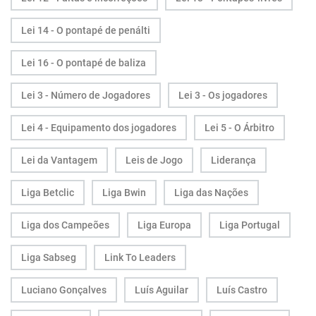
Lei 14 - O pontapé de penálti
Lei 16 - O pontapé de baliza
Lei 3 - Número de Jogadores
Lei 3 - Os jogadores
Lei 4 - Equipamento dos jogadores
Lei 5 - O Árbitro
Lei da Vantagem
Leis de Jogo
Liderança
Liga Betclic
Liga Bwin
Liga das Nações
Liga dos Campeões
Liga Europa
Liga Portugal
Liga Sabseg
Link To Leaders
Luciano Gonçalves
Luís Aguilar
Luís Castro