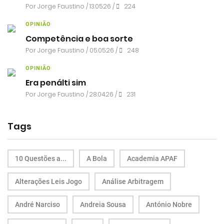
Por
Jorge Faustino
/ 13.05.26 /
224
OPINIÃO
Competência e boa sorte
Por
Jorge Faustino
/ 05.05.26 /
248
OPINIÃO
Era penálti sim
Por
Jorge Faustino
/ 28.04.26 /
231
Tags
10 Questões a...
A Bola
Academia APAF
Alterações Leis Jogo
Análise Arbitragem
André Narciso
Andreia Sousa
António Nobre