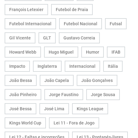
François Letexier
Futebol de Praia
Futebol Internacional
Futebol Nacional
Futsal
Gil Vicente
GLT
Gustavo Correia
Howard Webb
Hugo Miguel
Humor
IFAB
Impacto
Inglaterra
Internacional
Itália
João Bessa
João Capela
João Gonçalves
João Pinheiro
Jorge Faustino
Jorge Sousa
José Bessa
José Lima
Kings League
Kings World Cup
Lei 11 - Fora de Jogo
Lei 12 - Faltas e incorreções
Lei 13 - Pontapés-livres