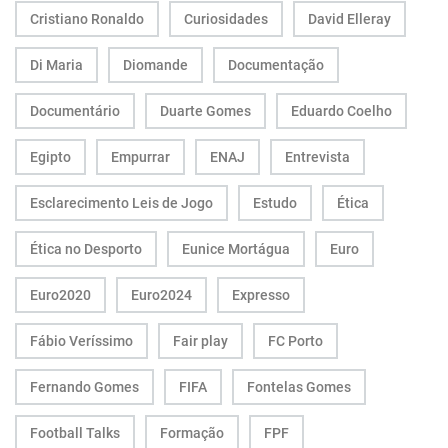
Cristiano Ronaldo
Curiosidades
David Elleray
Di Maria
Diomande
Documentação
Documentário
Duarte Gomes
Eduardo Coelho
Egipto
Empurrar
ENAJ
Entrevista
Esclarecimento Leis de Jogo
Estudo
Ética
Ética no Desporto
Eunice Mortágua
Euro
Euro2020
Euro2024
Expresso
Fábio Veríssimo
Fair play
FC Porto
Fernando Gomes
FIFA
Fontelas Gomes
Football Talks
Formação
FPF