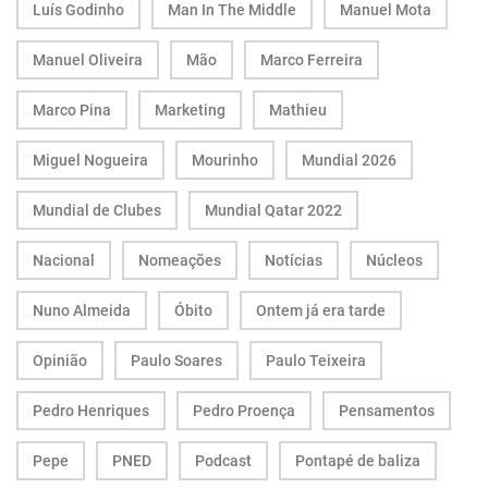
Luís Godinho
Man In The Middle
Manuel Mota
Manuel Oliveira
Mão
Marco Ferreira
Marco Pina
Marketing
Mathieu
Miguel Nogueira
Mourinho
Mundial 2026
Mundial de Clubes
Mundial Qatar 2022
Nacional
Nomeações
Notícias
Núcleos
Nuno Almeida
Óbito
Ontem já era tarde
Opinião
Paulo Soares
Paulo Teixeira
Pedro Henriques
Pedro Proença
Pensamentos
Pepe
PNED
Podcast
Pontapé de baliza