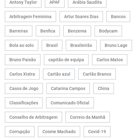
Antony Taylor
APAF
Arábia Saudita
Arbitragem Feminina
Artur Soares Dias
Bancos
Barreiras
Benfica
Benzema
Bodycam
Bola ao solo
Brasil
Brasileirão
Bruno Lage
Bruno Paixão
capitão de equipa
Carlos Matos
Carlos Xistra
Cartão azul
Cartão Branco
Casos de Jogo
Catarina Campos
China
Classificações
Comunicado Oficial
Conselho de Arbitragem
Correio da Manhã
Corrupção
Cosme Machado
Covid-19