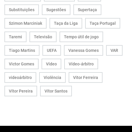
Substituições
Sugestões
Supertaça
Szimon Marciniak
Taça da Liga
Taça Portugal
Taremi
Televisão
Tempo útil de jogo
Tiago Martins
UEFA
Vanessa Gomes
VAR
Victor Gomes
Vídeo
Vídeo-árbitro
videoárbitro
Violência
Vitor Ferreira
Vítor Pereira
Vítor Santos