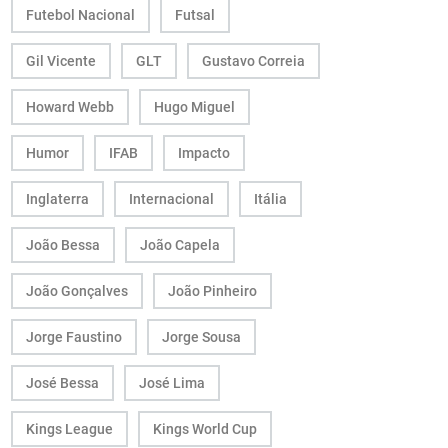
Futebol Nacional
Futsal
Gil Vicente
GLT
Gustavo Correia
Howard Webb
Hugo Miguel
Humor
IFAB
Impacto
Inglaterra
Internacional
Itália
João Bessa
João Capela
João Gonçalves
João Pinheiro
Jorge Faustino
Jorge Sousa
José Bessa
José Lima
Kings League
Kings World Cup