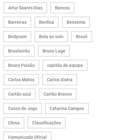
Artur Soares Dias
Bancos
Barreiras
Benfica
Benzema
Bodycam
Bola ao solo
Brasil
Brasileirão
Bruno Lage
Bruno Paixão
capitão de equipa
Carlos Matos
Carlos Xistra
Cartão azul
Cartão Branco
Casos de Jogo
Catarina Campos
China
Classificações
Comunicado Oficial