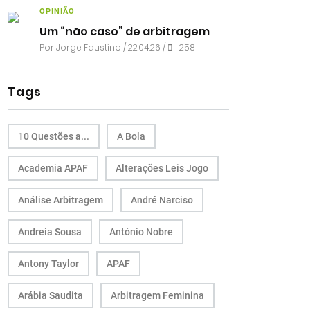
OPINIÃO
Um “não caso” de arbitragem
Por
Jorge Faustino
/ 22.04.26 /
258
Tags
10 Questões a...
A Bola
Academia APAF
Alterações Leis Jogo
Análise Arbitragem
André Narciso
Andreia Sousa
António Nobre
Antony Taylor
APAF
Arábia Saudita
Arbitragem Feminina