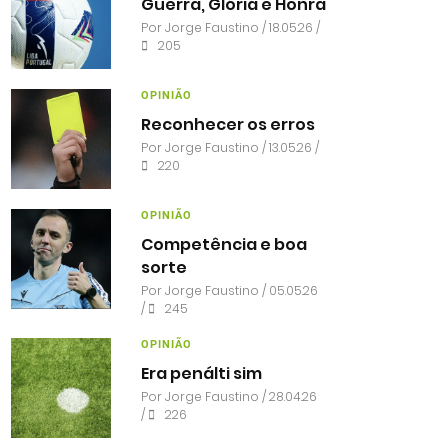
Guerra, Glória e Honra
Por
Jorge Faustino
/ 18.05.26 /
205
OPINIÃO
Reconhecer os erros
Por
Jorge Faustino
/ 13.05.26 /
220
OPINIÃO
Competência e boa
sorte
Por
Jorge Faustino
/ 05.05.26
/
245
OPINIÃO
Era penálti sim
Por
Jorge Faustino
/ 28.04.26
/
226