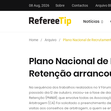
08 Aug, 2026
Sobre
Contactos
Arquivo B
Notícias
Home
Arquivo
Plano Nacional de Recrutament
Plano Nacional de
Retenção arrancou
stas
Análises
Podcasts
Na sequência dos trabalhos realizados no V Fórum
passado dia 12 de outubro, iniciou-se a fase de d
Retenção (PNR&R), que envolve todas as Associaçõe
Arbitragem (CA). Foi solicitado o preenchimento 
visitas aos conselhos de arbitragem, a quem se env