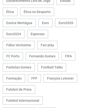
Esclarecimento Leis de Jogo
Estudo
Ética
Ética no Desporto
Eunice Mortágua
Euro
Euro2020
Euro2024
Expresso
Fábio Veríssimo
Fair play
FC Porto
Fernando Gomes
FIFA
Fontelas Gomes
Football Talks
Formação
FPF
François Letexier
Futebol de Praia
Futebol Internacional