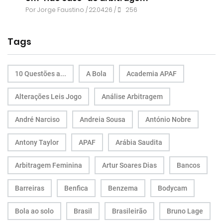
Por
Jorge Faustino
/ 22.04.26 /
256
Tags
10 Questões a...
A Bola
Academia APAF
Alterações Leis Jogo
Análise Arbitragem
André Narciso
Andreia Sousa
António Nobre
Antony Taylor
APAF
Arábia Saudita
Arbitragem Feminina
Artur Soares Dias
Bancos
Barreiras
Benfica
Benzema
Bodycam
Bola ao solo
Brasil
Brasileirão
Bruno Lage