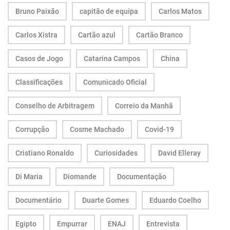
Bruno Paixão
capitão de equipa
Carlos Matos
Carlos Xistra
Cartão azul
Cartão Branco
Casos de Jogo
Catarina Campos
China
Classificações
Comunicado Oficial
Conselho de Arbitragem
Correio da Manhã
Corrupção
Cosme Machado
Covid-19
Cristiano Ronaldo
Curiosidades
David Elleray
Di Maria
Diomande
Documentação
Documentário
Duarte Gomes
Eduardo Coelho
Egipto
Empurrar
ENAJ
Entrevista