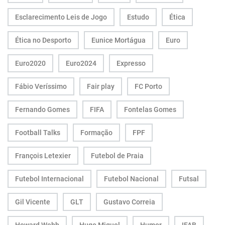
Esclarecimento Leis de Jogo
Estudo
Ética
Ética no Desporto
Eunice Mortágua
Euro
Euro2020
Euro2024
Expresso
Fábio Veríssimo
Fair play
FC Porto
Fernando Gomes
FIFA
Fontelas Gomes
Football Talks
Formação
FPF
François Letexier
Futebol de Praia
Futebol Internacional
Futebol Nacional
Futsal
Gil Vicente
GLT
Gustavo Correia