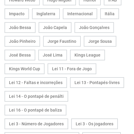
Howard Webb
Hugo Miguel
Humor
IFAB
Impacto
Inglaterra
Internacional
Itália
João Bessa
João Capela
João Gonçalves
João Pinheiro
Jorge Faustino
Jorge Sousa
José Bessa
José Lima
Kings League
Kings World Cup
Lei 11 - Fora de Jogo
Lei 12 - Faltas e incorreções
Lei 13 - Pontapés-livres
Lei 14 - O pontapé de penálti
Lei 16 - O pontapé de baliza
Lei 3 - Número de Jogadores
Lei 3 - Os jogadores