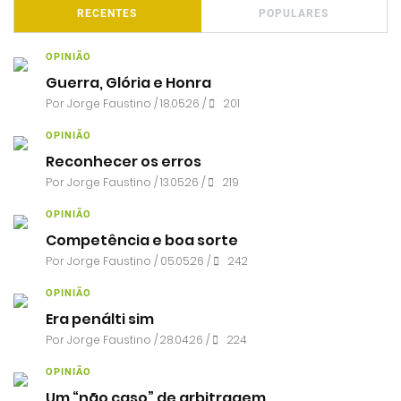
RECENTES
POPULARES
OPINIÃO
Guerra, Glória e Honra
Por
Jorge Faustino
/ 18.05.26 /
201
OPINIÃO
Reconhecer os erros
Por
Jorge Faustino
/ 13.05.26 /
219
OPINIÃO
Competência e boa sorte
Por
Jorge Faustino
/ 05.05.26 /
242
OPINIÃO
Era penálti sim
Por
Jorge Faustino
/ 28.04.26 /
224
OPINIÃO
Um “não caso” de arbitragem