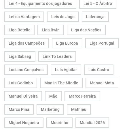
Lei 4 - Equipamento dos jogadores
Lei 5 - O Árbitro
Lei da Vantagem
Leis de Jogo
Liderança
Liga Betclic
Liga Bwin
Liga das Nações
Liga dos Campeões
Liga Europa
Liga Portugal
Liga Sabseg
Link To Leaders
Luciano Gonçalves
Luís Aguilar
Luís Castro
Luís Godinho
Man In The Middle
Manuel Mota
Manuel Oliveira
Mão
Marco Ferreira
Marco Pina
Marketing
Mathieu
Miguel Nogueira
Mourinho
Mundial 2026