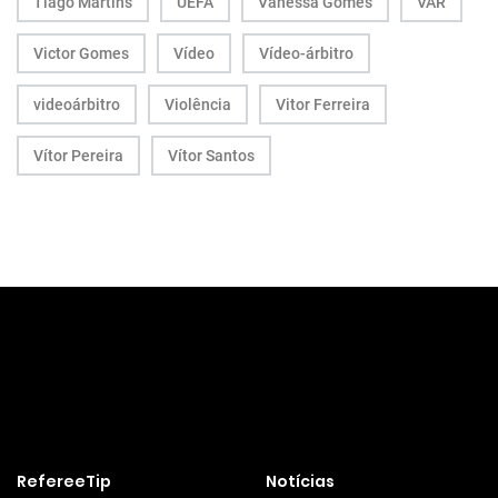
Tiago Martins
UEFA
Vanessa Gomes
VAR
Victor Gomes
Vídeo
Vídeo-árbitro
videoárbitro
Violência
Vitor Ferreira
Vítor Pereira
Vítor Santos
RefereeTip
Notícias