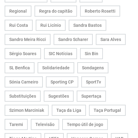
Regional
Regra do capitão
Roberto Rosetti
Rui Costa
Rui Licínio
Sandra Bastos
Sandro Meira Ricci
Sandro Scharer
Sara Alves
Sérgio Soares
SIC Notícias
Sin Bin
SL Benfica
Solidariedade
Sondagens
Sónia Carneiro
Sporting CP
SportTv
Substituições
Sugestões
Supertaça
Szimon Marciniak
Taça da Liga
Taça Portugal
Taremi
Televisão
Tempo útil de jogo