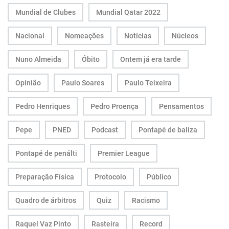
Mundial de Clubes
Mundial Qatar 2022
Nacional
Nomeações
Notícias
Núcleos
Nuno Almeida
Óbito
Ontem já era tarde
Opinião
Paulo Soares
Paulo Teixeira
Pedro Henriques
Pedro Proença
Pensamentos
Pepe
PNED
Podcast
Pontapé de baliza
Pontapé de penálti
Premier League
Preparação Física
Protocolo
Público
Quadro de árbitros
Quiz
Racismo
Raquel Vaz Pinto
Rasteira
Record