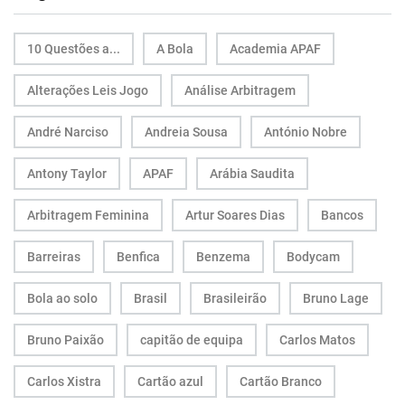
10 Questões a...
A Bola
Academia APAF
Alterações Leis Jogo
Análise Arbitragem
André Narciso
Andreia Sousa
António Nobre
Antony Taylor
APAF
Arábia Saudita
Arbitragem Feminina
Artur Soares Dias
Bancos
Barreiras
Benfica
Benzema
Bodycam
Bola ao solo
Brasil
Brasileirão
Bruno Lage
Bruno Paixão
capitão de equipa
Carlos Matos
Carlos Xistra
Cartão azul
Cartão Branco