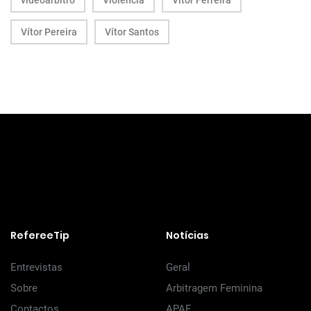
videoárbitro
Violência
Vitor Ferreira
Vítor Pereira
Vítor Santos
RefereeTip
Notícias
Entrevistas
Geral
Sobre
Arbitragem Feminina
Contactos
APAF