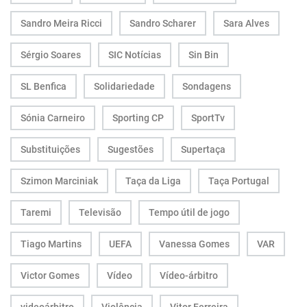
Sandro Meira Ricci
Sandro Scharer
Sara Alves
Sérgio Soares
SIC Notícias
Sin Bin
SL Benfica
Solidariedade
Sondagens
Sónia Carneiro
Sporting CP
SportTv
Substituições
Sugestões
Supertaça
Szimon Marciniak
Taça da Liga
Taça Portugal
Taremi
Televisão
Tempo útil de jogo
Tiago Martins
UEFA
Vanessa Gomes
VAR
Victor Gomes
Vídeo
Vídeo-árbitro