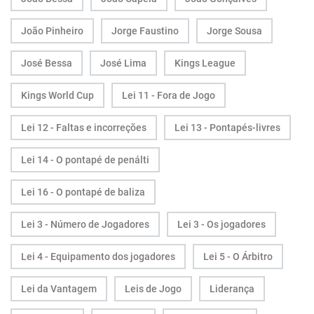
João Pinheiro
Jorge Faustino
Jorge Sousa
José Bessa
José Lima
Kings League
Kings World Cup
Lei 11 - Fora de Jogo
Lei 12 - Faltas e incorreções
Lei 13 - Pontapés-livres
Lei 14 - O pontapé de penálti
Lei 16 - O pontapé de baliza
Lei 3 - Número de Jogadores
Lei 3 - Os jogadores
Lei 4 - Equipamento dos jogadores
Lei 5 - O Árbitro
Lei da Vantagem
Leis de Jogo
Liderança