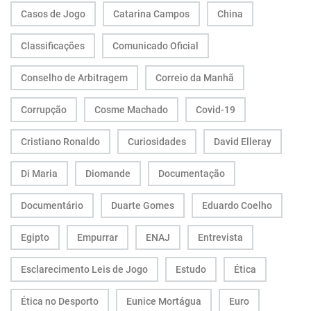
Casos de Jogo
Catarina Campos
China
Classificações
Comunicado Oficial
Conselho de Arbitragem
Correio da Manhã
Corrupção
Cosme Machado
Covid-19
Cristiano Ronaldo
Curiosidades
David Elleray
Di Maria
Diomande
Documentação
Documentário
Duarte Gomes
Eduardo Coelho
Egipto
Empurrar
ENAJ
Entrevista
Esclarecimento Leis de Jogo
Estudo
Ética
Ética no Desporto
Eunice Mortágua
Euro