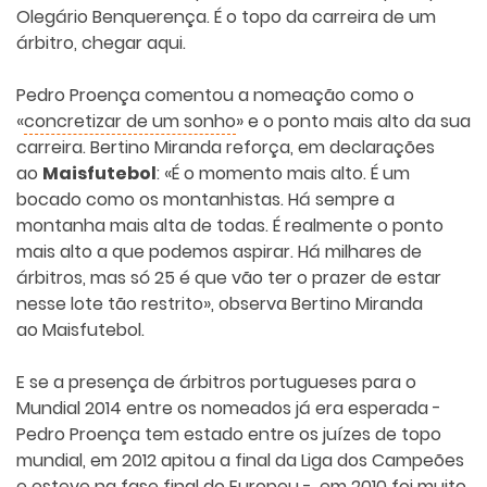
Olegário Benquerença. É o topo da carreira de um
árbitro, chegar aqui.
Pedro Proença comentou a nomeação como o
«
concretizar de um sonho
» e o ponto mais alto da sua
carreira. Bertino Miranda reforça, em declarações
ao
Maisfutebol
: «É o momento mais alto. É um
bocado como os montanhistas. Há sempre a
montanha mais alta de todas. É realmente o ponto
mais alto a que podemos aspirar. Há milhares de
árbitros, mas só 25 é que vão ter o prazer de estar
nesse lote tão restrito», observa Bertino Miranda
ao
Maisfutebol
.
E se a presença de árbitros portugueses para o
Mundial 2014 entre os nomeados já era esperada -
Pedro Proença tem estado entre os juízes de topo
mundial, em 2012 apitou a final da Liga dos Campeões
e esteve na fase final do Europeu -, em 2010 foi muito