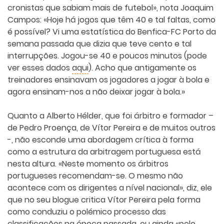
cronistas que sabiam mais de futebol», nota Joaquim
Campos: «Hoje há jogos que têm 40 e tal faltas, como
é possível? Vi uma estatística do Benfica-FC Porto da
semana passada que dizia que teve cento e tal
interrupções. Jogou-se 40 e poucos minutos (pode
ver esses dados
aqui
). Acho que antigamente os
treinadores ensinavam os jogadores a jogar à bola e
agora ensinam-nos a não deixar jogar à bola.»
Quanto a Alberto Hélder, que foi árbitro e formador –
de Pedro Proença, de Vítor Pereira e de muitos outros
-, não esconde uma abordagem crítica à forma
como a estrutura da arbitragem portuguesa está
nesta altura. «Neste momento os árbitros
portugueses recomendam-se. O mesmo não
acontece com os dirigentes a nível nacional», diz, ele
que no seu blogue critica Vítor Pereira pela forma
como conduziu o polémico processo das
classificações na época passada, ou ainda «pelo