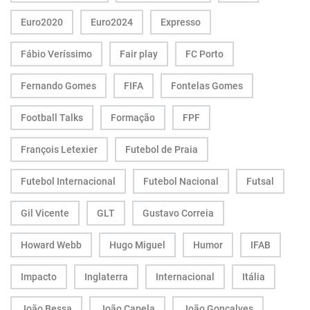
Euro2020
Euro2024
Expresso
Fábio Veríssimo
Fair play
FC Porto
Fernando Gomes
FIFA
Fontelas Gomes
Football Talks
Formação
FPF
François Letexier
Futebol de Praia
Futebol Internacional
Futebol Nacional
Futsal
Gil Vicente
GLT
Gustavo Correia
Howard Webb
Hugo Miguel
Humor
IFAB
Impacto
Inglaterra
Internacional
Itália
João Bessa
João Capela
João Gonçalves