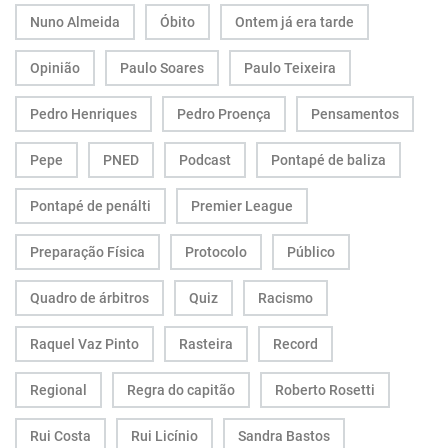
Nuno Almeida
Óbito
Ontem já era tarde
Opinião
Paulo Soares
Paulo Teixeira
Pedro Henriques
Pedro Proença
Pensamentos
Pepe
PNED
Podcast
Pontapé de baliza
Pontapé de penálti
Premier League
Preparação Física
Protocolo
Público
Quadro de árbitros
Quiz
Racismo
Raquel Vaz Pinto
Rasteira
Record
Regional
Regra do capitão
Roberto Rosetti
Rui Costa
Rui Licínio
Sandra Bastos