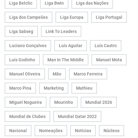
Liga Betclic
Liga Bwin
Liga das Nações
Liga dos Campeões
Liga Europa
Liga Portugal
Liga Sabseg
Link To Leaders
Luciano Gonçalves
Luís Aguilar
Luís Castro
Luís Godinho
Man In The Middle
Manuel Mota
Manuel Oliveira
Mão
Marco Ferreira
Marco Pina
Marketing
Mathieu
Miguel Nogueira
Mourinho
Mundial 2026
Mundial de Clubes
Mundial Qatar 2022
Nacional
Nomeações
Notícias
Núcleos