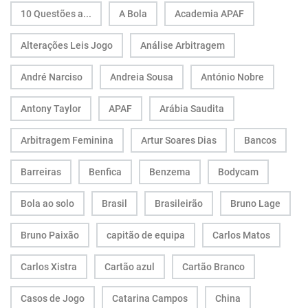
10 Questões a...
A Bola
Academia APAF
Alterações Leis Jogo
Análise Arbitragem
André Narciso
Andreia Sousa
António Nobre
Antony Taylor
APAF
Arábia Saudita
Arbitragem Feminina
Artur Soares Dias
Bancos
Barreiras
Benfica
Benzema
Bodycam
Bola ao solo
Brasil
Brasileirão
Bruno Lage
Bruno Paixão
capitão de equipa
Carlos Matos
Carlos Xistra
Cartão azul
Cartão Branco
Casos de Jogo
Catarina Campos
China