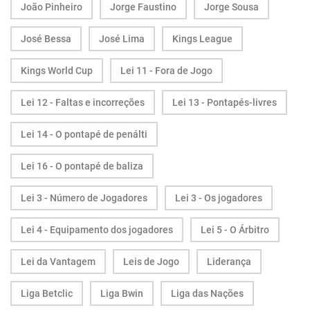
João Pinheiro
Jorge Faustino
Jorge Sousa
José Bessa
José Lima
Kings League
Kings World Cup
Lei 11 - Fora de Jogo
Lei 12 - Faltas e incorreções
Lei 13 - Pontapés-livres
Lei 14 - O pontapé de penálti
Lei 16 - O pontapé de baliza
Lei 3 - Número de Jogadores
Lei 3 - Os jogadores
Lei 4 - Equipamento dos jogadores
Lei 5 - O Árbitro
Lei da Vantagem
Leis de Jogo
Liderança
Liga Betclic
Liga Bwin
Liga das Nações