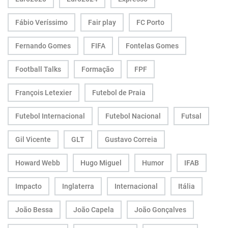
Fábio Veríssimo
Fair play
FC Porto
Fernando Gomes
FIFA
Fontelas Gomes
Football Talks
Formação
FPF
François Letexier
Futebol de Praia
Futebol Internacional
Futebol Nacional
Futsal
Gil Vicente
GLT
Gustavo Correia
Howard Webb
Hugo Miguel
Humor
IFAB
Impacto
Inglaterra
Internacional
Itália
João Bessa
João Capela
João Gonçalves