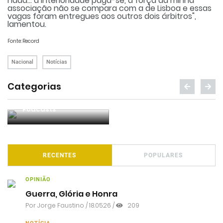
nada... a interioridade paga-se, a força da minha
associação não se compara com a de Lisboa e essas
vagas foram entregues aos outros dois árbitros",
lamentou.
Fonte: Record
Nacional
Notícias
Categorias
Notícias
Opiniões
RECENTES
POPULARES
OPINIÃO
Guerra, Glória e Honra
Por
Jorge Faustino
/ 18.05.26 /
209