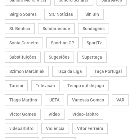
Sandro Meira Ricci
Sandro Scharer
Sara Alves
Sérgio Soares
SIC Notícias
Sin Bin
SL Benfica
Solidariedade
Sondagens
Sónia Carneiro
Sporting CP
SportTv
Substituições
Sugestões
Supertaça
Szimon Marciniak
Taça da Liga
Taça Portugal
Taremi
Televisão
Tempo útil de jogo
Tiago Martins
UEFA
Vanessa Gomes
VAR
Victor Gomes
Vídeo
Vídeo-árbitro
videoárbitro
Violência
Vitor Ferreira