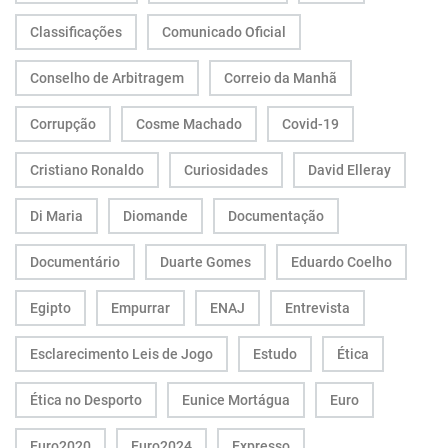
Classificações
Comunicado Oficial
Conselho de Arbitragem
Correio da Manhã
Corrupção
Cosme Machado
Covid-19
Cristiano Ronaldo
Curiosidades
David Elleray
Di Maria
Diomande
Documentação
Documentário
Duarte Gomes
Eduardo Coelho
Egipto
Empurrar
ENAJ
Entrevista
Esclarecimento Leis de Jogo
Estudo
Ética
Ética no Desporto
Eunice Mortágua
Euro
Euro2020
Euro2024
Expresso