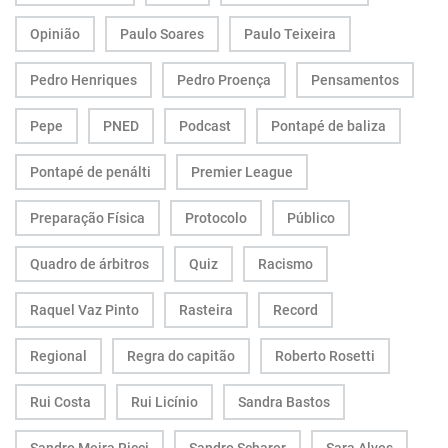
Opinião
Paulo Soares
Paulo Teixeira
Pedro Henriques
Pedro Proença
Pensamentos
Pepe
PNED
Podcast
Pontapé de baliza
Pontapé de penálti
Premier League
Preparação Física
Protocolo
Público
Quadro de árbitros
Quiz
Racismo
Raquel Vaz Pinto
Rasteira
Record
Regional
Regra do capitão
Roberto Rosetti
Rui Costa
Rui Licínio
Sandra Bastos