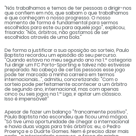
"Nós trabalhamos e temos de ter pessoas a dirigir-nos
que confiem em nós, que saibam o que trabalhamos
e que conheçam o nosso progresso. O nosso
momento de forma é fundamental para sermos
escolhidos para este ou para aquele jogo", explicou,
frisando: "Nós, árbitros, não gostamos de ser
escolhidos através de uma bola."
De forma a justificar a sua oposição ao sorteio, Paulo
Baptista recordou um episódio do seu percurso.
"Quando estava no meu segundo ano na 1.ª categoria
fui dirigir um FC Porto-Sporting e talvez não estivesse
preparado. Na cabeça de certas pessoas esse jogo
pode ter marcado a minha carreira em termos
internacionais...", admitiu, concretizando: "Com o
sorteio pode perfeitamente acontecer a um árbitro
de segundo ano, internacional, mas com apenas
cinco ou seis jogos na 1.ª Liga, ir apitar um clássico.
Isso é impensável!"
Apesar de fazer um balanço "francamente positivo",
Paulo Baptista não escondeu que ficou uma mágoa.
"Só tive uma oportunidade de chegar a internacional
e havia duas vagas para três árbitros: eu, o Pedro
Proença e o Duarte Gomes. Nem é preciso dizer mais