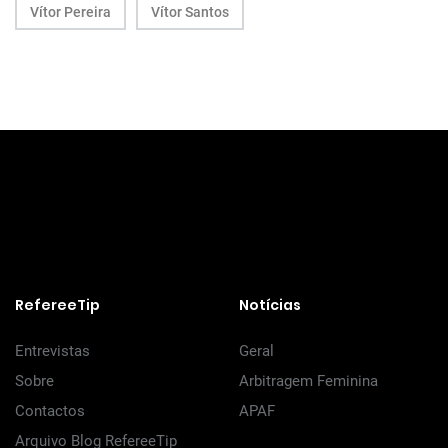
Vítor Pereira
Vítor Santos
RefereeTip
Notícias
Entrevistas
Geral
Sobre
Arbitragem Feminina
Contactos
APAF
Arquivo Blog RefereeTip