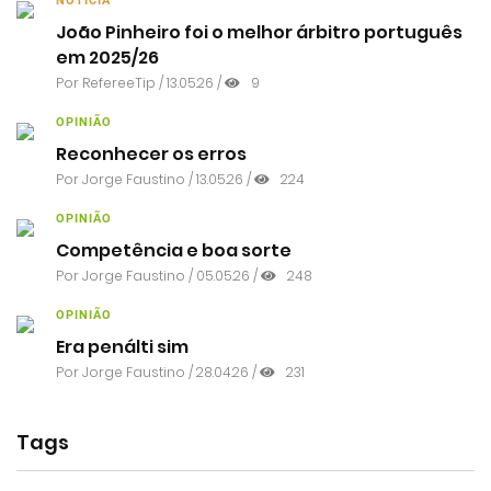
NOTÍCIA
João Pinheiro foi o melhor árbitro português
em 2025/26
Por RefereeTip / 13.05.26 /
9
OPINIÃO
Reconhecer os erros
Por
Jorge Faustino
/ 13.05.26 /
224
OPINIÃO
Competência e boa sorte
Por
Jorge Faustino
/ 05.05.26 /
248
OPINIÃO
Era penálti sim
Por
Jorge Faustino
/ 28.04.26 /
231
Tags