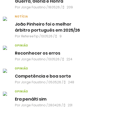
Guerra, Glória e Honra
Por
Jorge Faustino
/ 18.05.26 /
209
NOTÍCIA
João Pinheiro foi o melhor
árbitro português em 2025/26
Por RefereeTip / 13.05.26 /
9
OPINIÃO
Reconhecer os erros
Por
Jorge Faustino
/ 13.05.26 /
224
OPINIÃO
Competência e boa sorte
Por
Jorge Faustino
/ 05.05.26 /
248
OPINIÃO
Era penálti sim
Por
Jorge Faustino
/ 28.04.26 /
231