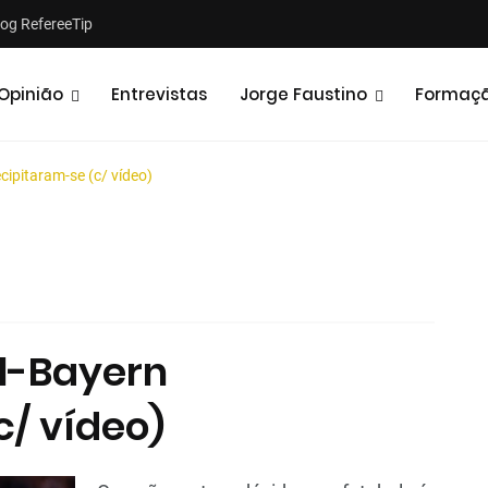
log RefereeTip
Opinião
Entrevistas
Jorge Faustino
Formaç
cipitaram-se (c/ vídeo)
Notícias
Opiniões
al-Bayern
c/ vídeo)