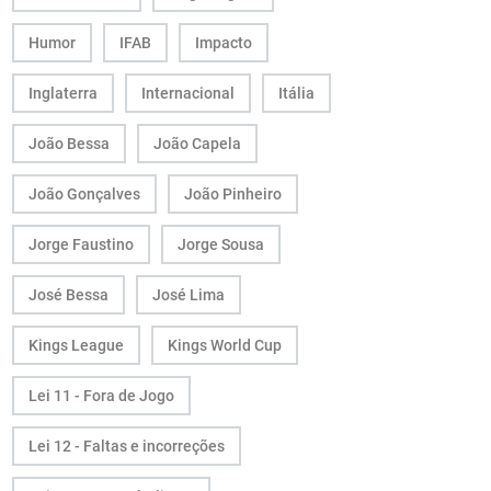
Humor
IFAB
Impacto
Inglaterra
Internacional
Itália
João Bessa
João Capela
João Gonçalves
João Pinheiro
Jorge Faustino
Jorge Sousa
José Bessa
José Lima
Kings League
Kings World Cup
Lei 11 - Fora de Jogo
Lei 12 - Faltas e incorreções