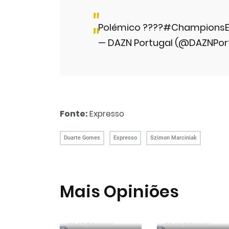
Polémico ????
#ChampionsE
— DAZN Portugal (@DAZNPor
Fonte:
Expresso
Duarte Gomes
Expresso
Szimon Marciniak
Mais Opiniões
Guerra, Glória e
Reconhecer os
Honra
erros
Por
Jorge Faustino
Por
Entre os
Jorge Faustino