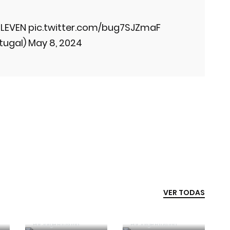
LEVEN
pic.twitter.com/bug7SJZmaF
tugal)
May 8, 2024
VER TODAS
Competência e
boa sorte
Era penálti sim
Por
Jorge Faustino
Por
Jorge Faustino