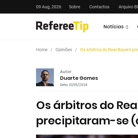
09 Aug, 2026
Sobre
Contactos
Arquivo B
Notícias
Home
Opiniões
Os árbitros do Real-Bayern pre
Autor
Duarte Gomes
Data: 10/05/2024
stas
Análises
Podcasts
Os árbitros do Re
precipitaram-se (