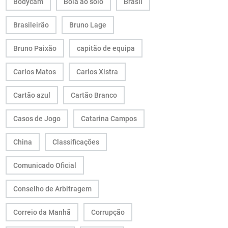
Bodycam
Bola ao solo
Brasil
Brasileirão
Bruno Lage
Bruno Paixão
capitão de equipa
Carlos Matos
Carlos Xistra
Cartão azul
Cartão Branco
Casos de Jogo
Catarina Campos
China
Classificações
Comunicado Oficial
Conselho de Arbitragem
Correio da Manhã
Corrupção