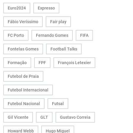
Euro2024
Expresso
Fábio Veríssimo
Fair play
FC Porto
Fernando Gomes
FIFA
Fontelas Gomes
Football Talks
Formação
FPF
François Letexier
Futebol de Praia
Futebol Internacional
Futebol Nacional
Futsal
Gil Vicente
GLT
Gustavo Correia
Howard Webb
Hugo Miguel