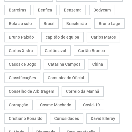
Barreiras
Benfica
Benzema
Bodycam
Bola ao solo
Brasil
Brasileirão
Bruno Lage
Bruno Paixão
capitão de equipa
Carlos Matos
Carlos Xistra
Cartão azul
Cartão Branco
Casos de Jogo
Catarina Campos
China
Classificações
Comunicado Oficial
Conselho de Arbitragem
Correio da Manhã
Corrupção
Cosme Machado
Covid-19
Cristiano Ronaldo
Curiosidades
David Elleray