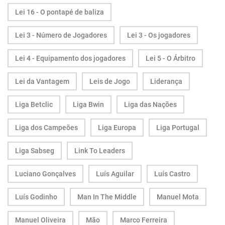
Lei 16 - O pontapé de baliza
Lei 3 - Número de Jogadores
Lei 3 - Os jogadores
Lei 4 - Equipamento dos jogadores
Lei 5 - O Árbitro
Lei da Vantagem
Leis de Jogo
Liderança
Liga Betclic
Liga Bwin
Liga das Nações
Liga dos Campeões
Liga Europa
Liga Portugal
Liga Sabseg
Link To Leaders
Luciano Gonçalves
Luís Aguilar
Luís Castro
Luís Godinho
Man In The Middle
Manuel Mota
Manuel Oliveira
Mão
Marco Ferreira