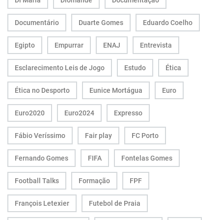
Di Maria
Diomande
Documentação
Documentário
Duarte Gomes
Eduardo Coelho
Egipto
Empurrar
ENAJ
Entrevista
Esclarecimento Leis de Jogo
Estudo
Ética
Ética no Desporto
Eunice Mortágua
Euro
Euro2020
Euro2024
Expresso
Fábio Veríssimo
Fair play
FC Porto
Fernando Gomes
FIFA
Fontelas Gomes
Football Talks
Formação
FPF
François Letexier
Futebol de Praia