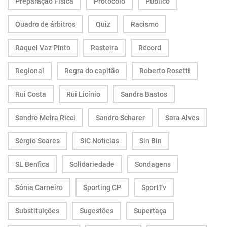
Preparação Física
Protocolo
Público
Quadro de árbitros
Quiz
Racismo
Raquel Vaz Pinto
Rasteira
Record
Regional
Regra do capitão
Roberto Rosetti
Rui Costa
Rui Licínio
Sandra Bastos
Sandro Meira Ricci
Sandro Scharer
Sara Alves
Sérgio Soares
SIC Notícias
Sin Bin
SL Benfica
Solidariedade
Sondagens
Sónia Carneiro
Sporting CP
SportTv
Substituições
Sugestões
Supertaça