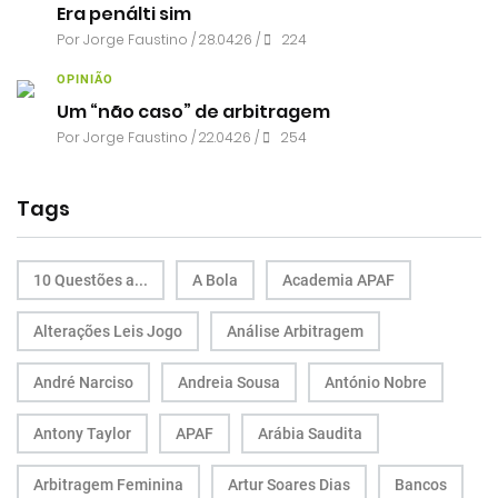
Era penálti sim
Por
Jorge Faustino
/ 28.04.26 /
224
OPINIÃO
Um “não caso” de arbitragem
Por
Jorge Faustino
/ 22.04.26 /
254
Tags
10 Questões a...
A Bola
Academia APAF
Alterações Leis Jogo
Análise Arbitragem
André Narciso
Andreia Sousa
António Nobre
Antony Taylor
APAF
Arábia Saudita
Arbitragem Feminina
Artur Soares Dias
Bancos