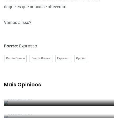
daqueles que nunca se atreveram.
Vamos a isso?
Fonte:
Expresso
Cartão Branco
Duarte Gomes
Expresso
Opinião
Mais Opiniões
Guerra, Glória e Honra
Por
Jorge Faustino
Reconhecer os erros
Por
Jorge Faustino