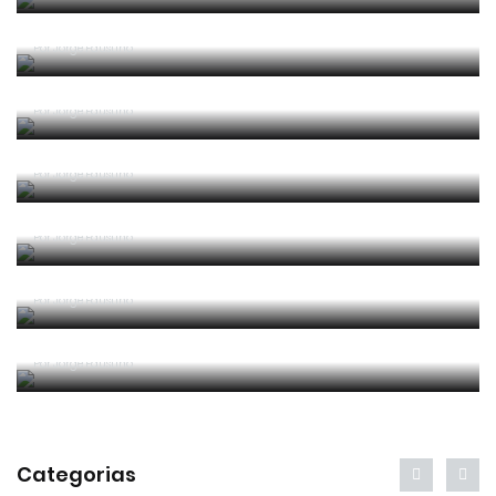
Competência e boa sorte
Por
Jorge Faustino
Era penálti sim
Por
Jorge Faustino
Um “não caso” de arbitragem
Por
Jorge Faustino
Entre os melhores do mundo
Por
Jorge Faustino
Critério e observação
Por
Jorge Faustino
Forma vs Conteúdo
Por
Jorge Faustino
Categorias