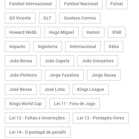
Futebol Internacional
Futebol Nacional
Futsal
Gil Vicente
GLT
Gustavo Correia
Howard Webb
Hugo Miguel
Humor
IFAB
Impacto
Inglaterra
Internacional
Itália
João Bessa
João Capela
João Gonçalves
João Pinheiro
Jorge Faustino
Jorge Sousa
José Bessa
José Lima
Kings League
Kings World Cup
Lei 11 - Fora de Jogo
Lei 12 - Faltas e incorreções
Lei 13 - Pontapés-livres
Lei 14 - O pontapé de penálti