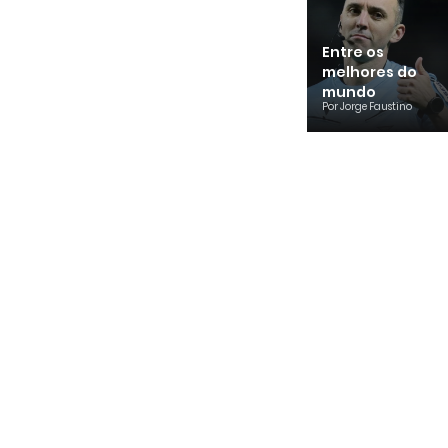
Entre os
melhores do
mundo
Por
Jorge Faustino