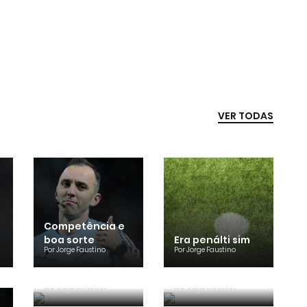
VER TODAS
Competência e
boa sorte
Era penálti sim
Por
Jorge Faustino
Por
Jorge Faustino
Critério e
Forma vs
observação
Conteúdo
Por
Jorge Faustino
Por
Jorge Faustino