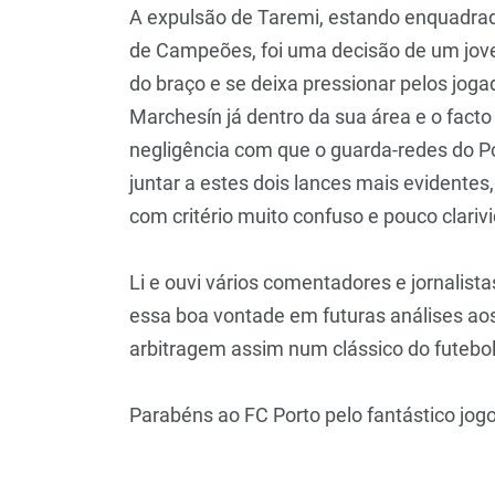
A expulsão de Taremi, estando enquadrad
de Campeões, foi uma decisão de um jovem
do braço e se deixa pressionar pelos jogad
Marchesín já dentro da sua área e o fact
negligência com que o guarda-redes do Por
juntar a estes dois lances mais evidentes,
com critério muito confuso e pouco clariv
Li e ouvi vários comentadores e jornalist
essa boa vontade em futuras análises ao
arbitragem assim num clássico do futebo
Parabéns ao FC Porto pelo fantástico jog