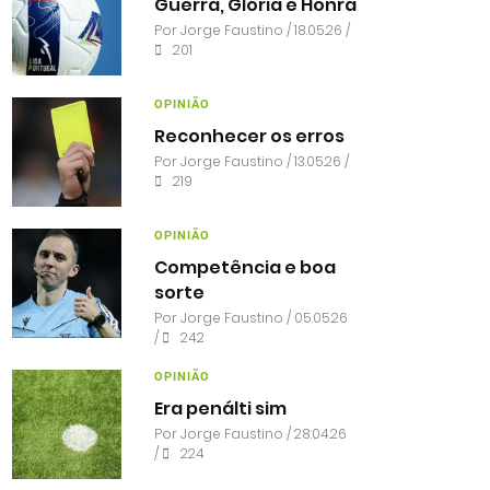
Guerra, Glória e Honra
Por
Jorge Faustino
/ 18.05.26 /
201
OPINIÃO
Reconhecer os erros
Por
Jorge Faustino
/ 13.05.26 /
219
OPINIÃO
Competência e boa
sorte
Por
Jorge Faustino
/ 05.05.26
/
242
OPINIÃO
Era penálti sim
Por
Jorge Faustino
/ 28.04.26
/
224