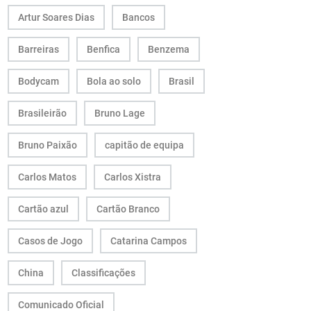
Artur Soares Dias
Bancos
Barreiras
Benfica
Benzema
Bodycam
Bola ao solo
Brasil
Brasileirão
Bruno Lage
Bruno Paixão
capitão de equipa
Carlos Matos
Carlos Xistra
Cartão azul
Cartão Branco
Casos de Jogo
Catarina Campos
China
Classificações
Comunicado Oficial