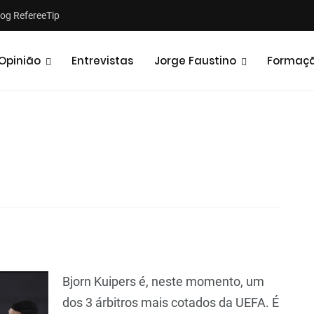
log RefereeTip
Opinião
Entrevistas
Jorge Faustino
Formaç
Notícias
Opiniões
Bjorn Kuipers é, neste momento, um
dos 3 árbitros mais cotados da UEFA. É