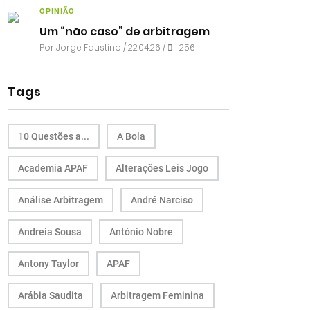
OPINIÃO
Um “não caso” de arbitragem
Por
Jorge Faustino
/ 22.04.26 /
256
Tags
10 Questões a...
A Bola
Academia APAF
Alterações Leis Jogo
Análise Arbitragem
André Narciso
Andreia Sousa
António Nobre
Antony Taylor
APAF
Arábia Saudita
Arbitragem Feminina