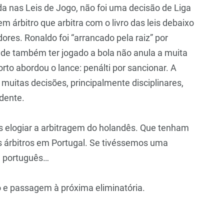
a nas Leis de Jogo, não foi uma decisão de Liga
 árbitro que arbitra com o livro das leis debaixo
ores. Ronaldo foi “arrancado pela raiz” por
o de também ter jogado a bola não anula a muita
to abordou o lance: penálti por sancionar. A
 muitas decisões, principalmente disciplinares,
idente.
as elogiar a arbitragem do holandês. Que tenham
s árbitros em Portugal. Se tivéssemos uma
l português…
o e passagem à próxima eliminatória.