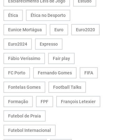
Esclarecimento Leis de Jogo
Estudo
Ética
Ética no Desporto
Eunice Mortágua
Euro
Euro2020
Euro2024
Expresso
Fábio Veríssimo
Fair play
FC Porto
Fernando Gomes
FIFA
Fontelas Gomes
Football Talks
Formação
FPF
François Letexier
Futebol de Praia
Futebol Internacional