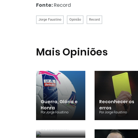
Fonte:
Record
Jorge Faustino
Opinião
Record
Mais Opiniões
Guerra, Glória e
Reconhecer os
Honra
erros
Por
Jorge Faustino
Por
Jorge Faustino
Um “não caso”
de arbitragem
Por
Jorge Faustino