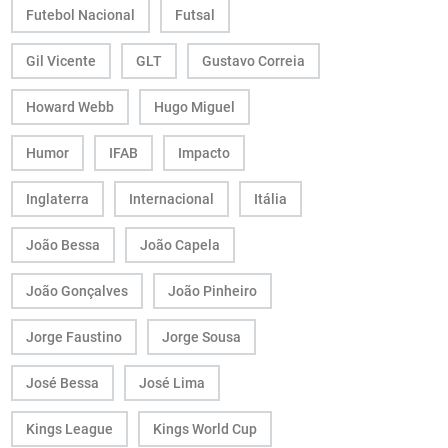
Futebol Nacional
Futsal
Gil Vicente
GLT
Gustavo Correia
Howard Webb
Hugo Miguel
Humor
IFAB
Impacto
Inglaterra
Internacional
Itália
João Bessa
João Capela
João Gonçalves
João Pinheiro
Jorge Faustino
Jorge Sousa
José Bessa
José Lima
Kings League
Kings World Cup