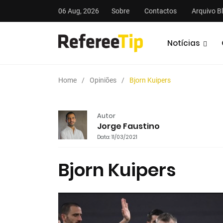
06 Aug, 2026
Sobre
Contactos
Arquivo B
Notícias
Home
Opiniões
Bjorn Kuipers
Autor
Jorge Faustino
Data: 11/03/2021
stas
Análises
Podcasts
Bjorn Kuipers