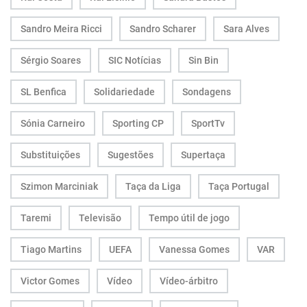
Sandro Meira Ricci
Sandro Scharer
Sara Alves
Sérgio Soares
SIC Notícias
Sin Bin
SL Benfica
Solidariedade
Sondagens
Sónia Carneiro
Sporting CP
SportTv
Substituições
Sugestões
Supertaça
Szimon Marciniak
Taça da Liga
Taça Portugal
Taremi
Televisão
Tempo útil de jogo
Tiago Martins
UEFA
Vanessa Gomes
VAR
Victor Gomes
Vídeo
Vídeo-árbitro