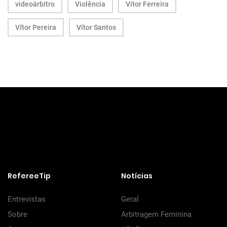
videoárbitro
Violência
Vitor Ferreira
Vítor Pereira
Vítor Santos
RefereeTip
Notícias
Entrevistas
Geral
Sobre
Arbitragem Feminina