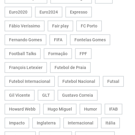
Euro2020
Euro2024
Expresso
Fábio Veríssimo
Fair play
FC Porto
Fernando Gomes
FIFA
Fontelas Gomes
Football Talks
Formação
FPF
François Letexier
Futebol de Praia
Futebol Internacional
Futebol Nacional
Futsal
Gil Vicente
GLT
Gustavo Correia
Howard Webb
Hugo Miguel
Humor
IFAB
Impacto
Inglaterra
Internacional
Itália