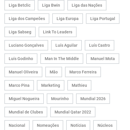
Liga Betclic
Liga Bwin
Liga das Nações
Liga dos Campeões
Liga Europa
Liga Portugal
Liga Sabseg
Link To Leaders
Luciano Gonçalves
Luís Aguilar
Luís Castro
Luís Godinho
Man In The Middle
Manuel Mota
Manuel Oliveira
Mão
Marco Ferreira
Marco Pina
Marketing
Mathieu
Miguel Nogueira
Mourinho
Mundial 2026
Mundial de Clubes
Mundial Qatar 2022
Nacional
Nomeações
Notícias
Núcleos