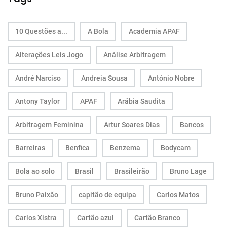
10 Questões a...
A Bola
Academia APAF
Alterações Leis Jogo
Análise Arbitragem
André Narciso
Andreia Sousa
António Nobre
Antony Taylor
APAF
Arábia Saudita
Arbitragem Feminina
Artur Soares Dias
Bancos
Barreiras
Benfica
Benzema
Bodycam
Bola ao solo
Brasil
Brasileirão
Bruno Lage
Bruno Paixão
capitão de equipa
Carlos Matos
Carlos Xistra
Cartão azul
Cartão Branco