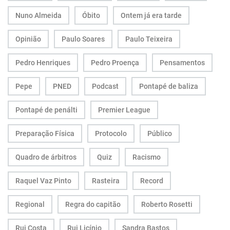
Nuno Almeida
Óbito
Ontem já era tarde
Opinião
Paulo Soares
Paulo Teixeira
Pedro Henriques
Pedro Proença
Pensamentos
Pepe
PNED
Podcast
Pontapé de baliza
Pontapé de penálti
Premier League
Preparação Física
Protocolo
Público
Quadro de árbitros
Quiz
Racismo
Raquel Vaz Pinto
Rasteira
Record
Regional
Regra do capitão
Roberto Rosetti
Rui Costa
Rui Licínio
Sandra Bastos