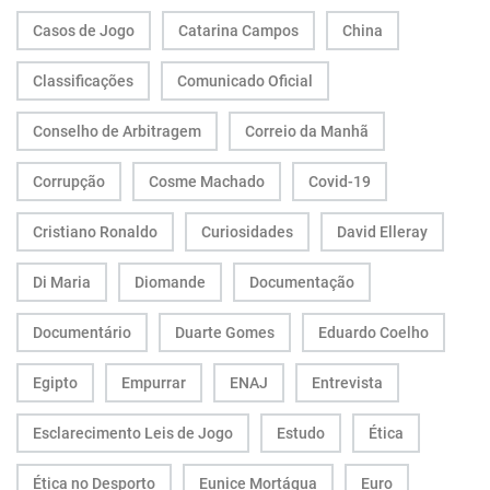
Casos de Jogo
Catarina Campos
China
Classificações
Comunicado Oficial
Conselho de Arbitragem
Correio da Manhã
Corrupção
Cosme Machado
Covid-19
Cristiano Ronaldo
Curiosidades
David Elleray
Di Maria
Diomande
Documentação
Documentário
Duarte Gomes
Eduardo Coelho
Egipto
Empurrar
ENAJ
Entrevista
Esclarecimento Leis de Jogo
Estudo
Ética
Ética no Desporto
Eunice Mortágua
Euro