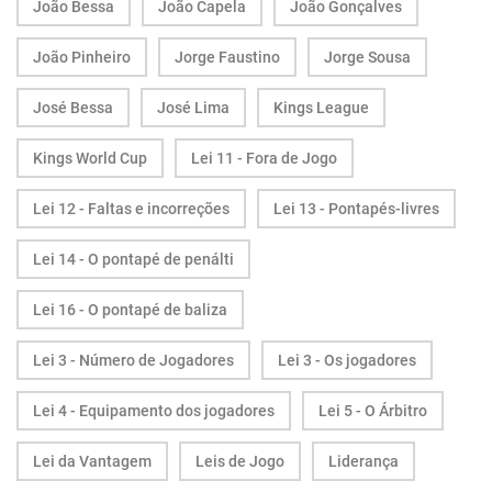
João Bessa
João Capela
João Gonçalves
João Pinheiro
Jorge Faustino
Jorge Sousa
José Bessa
José Lima
Kings League
Kings World Cup
Lei 11 - Fora de Jogo
Lei 12 - Faltas e incorreções
Lei 13 - Pontapés-livres
Lei 14 - O pontapé de penálti
Lei 16 - O pontapé de baliza
Lei 3 - Número de Jogadores
Lei 3 - Os jogadores
Lei 4 - Equipamento dos jogadores
Lei 5 - O Árbitro
Lei da Vantagem
Leis de Jogo
Liderança