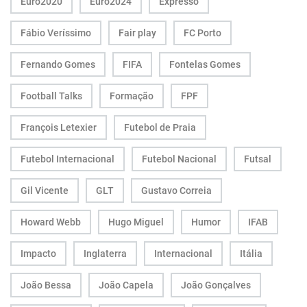
Euro2020
Euro2024
Expresso
Fábio Veríssimo
Fair play
FC Porto
Fernando Gomes
FIFA
Fontelas Gomes
Football Talks
Formação
FPF
François Letexier
Futebol de Praia
Futebol Internacional
Futebol Nacional
Futsal
Gil Vicente
GLT
Gustavo Correia
Howard Webb
Hugo Miguel
Humor
IFAB
Impacto
Inglaterra
Internacional
Itália
João Bessa
João Capela
João Gonçalves