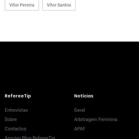
Vítor Pereira
Vítor Santos
RefereeTip
Notícias
Entrevistas
Geral
Sobre
Arbitragem Feminina
Contactos
APAF
Arquivo Blog RefereeTip