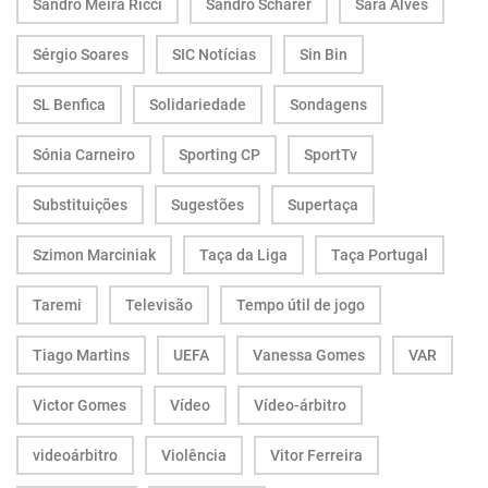
Sandro Meira Ricci
Sandro Scharer
Sara Alves
Sérgio Soares
SIC Notícias
Sin Bin
SL Benfica
Solidariedade
Sondagens
Sónia Carneiro
Sporting CP
SportTv
Substituições
Sugestões
Supertaça
Szimon Marciniak
Taça da Liga
Taça Portugal
Taremi
Televisão
Tempo útil de jogo
Tiago Martins
UEFA
Vanessa Gomes
VAR
Victor Gomes
Vídeo
Vídeo-árbitro
videoárbitro
Violência
Vitor Ferreira