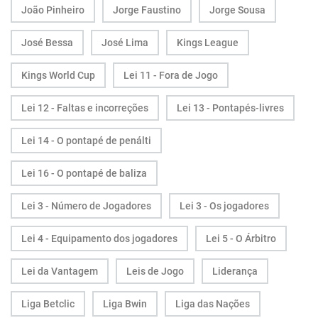
João Pinheiro
Jorge Faustino
Jorge Sousa
José Bessa
José Lima
Kings League
Kings World Cup
Lei 11 - Fora de Jogo
Lei 12 - Faltas e incorreções
Lei 13 - Pontapés-livres
Lei 14 - O pontapé de penálti
Lei 16 - O pontapé de baliza
Lei 3 - Número de Jogadores
Lei 3 - Os jogadores
Lei 4 - Equipamento dos jogadores
Lei 5 - O Árbitro
Lei da Vantagem
Leis de Jogo
Liderança
Liga Betclic
Liga Bwin
Liga das Nações