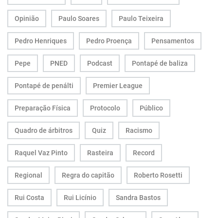
Opinião
Paulo Soares
Paulo Teixeira
Pedro Henriques
Pedro Proença
Pensamentos
Pepe
PNED
Podcast
Pontapé de baliza
Pontapé de penálti
Premier League
Preparação Física
Protocolo
Público
Quadro de árbitros
Quiz
Racismo
Raquel Vaz Pinto
Rasteira
Record
Regional
Regra do capitão
Roberto Rosetti
Rui Costa
Rui Licínio
Sandra Bastos