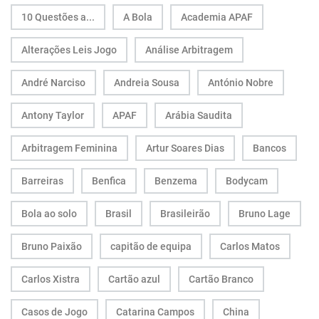
10 Questões a...
A Bola
Academia APAF
Alterações Leis Jogo
Análise Arbitragem
André Narciso
Andreia Sousa
António Nobre
Antony Taylor
APAF
Arábia Saudita
Arbitragem Feminina
Artur Soares Dias
Bancos
Barreiras
Benfica
Benzema
Bodycam
Bola ao solo
Brasil
Brasileirão
Bruno Lage
Bruno Paixão
capitão de equipa
Carlos Matos
Carlos Xistra
Cartão azul
Cartão Branco
Casos de Jogo
Catarina Campos
China