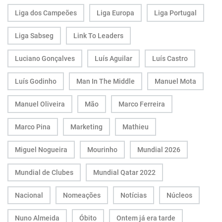
Liga dos Campeões
Liga Europa
Liga Portugal
Liga Sabseg
Link To Leaders
Luciano Gonçalves
Luís Aguilar
Luís Castro
Luís Godinho
Man In The Middle
Manuel Mota
Manuel Oliveira
Mão
Marco Ferreira
Marco Pina
Marketing
Mathieu
Miguel Nogueira
Mourinho
Mundial 2026
Mundial de Clubes
Mundial Qatar 2022
Nacional
Nomeações
Notícias
Núcleos
Nuno Almeida
Óbito
Ontem já era tarde