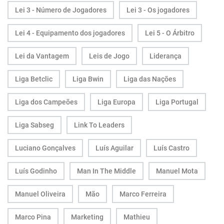
Lei 3 - Número de Jogadores
Lei 3 - Os jogadores
Lei 4 - Equipamento dos jogadores
Lei 5 - O Árbitro
Lei da Vantagem
Leis de Jogo
Liderança
Liga Betclic
Liga Bwin
Liga das Nações
Liga dos Campeões
Liga Europa
Liga Portugal
Liga Sabseg
Link To Leaders
Luciano Gonçalves
Luís Aguilar
Luís Castro
Luís Godinho
Man In The Middle
Manuel Mota
Manuel Oliveira
Mão
Marco Ferreira
Marco Pina
Marketing
Mathieu