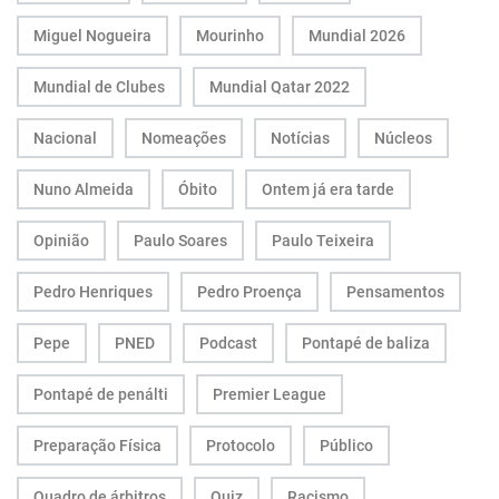
Miguel Nogueira
Mourinho
Mundial 2026
Mundial de Clubes
Mundial Qatar 2022
Nacional
Nomeações
Notícias
Núcleos
Nuno Almeida
Óbito
Ontem já era tarde
Opinião
Paulo Soares
Paulo Teixeira
Pedro Henriques
Pedro Proença
Pensamentos
Pepe
PNED
Podcast
Pontapé de baliza
Pontapé de penálti
Premier League
Preparação Física
Protocolo
Público
Quadro de árbitros
Quiz
Racismo