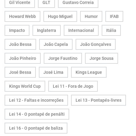
Gil Vicente
GLT
Gustavo Correia
Howard Webb
Hugo Miguel
Humor
IFAB
Impacto
Inglaterra
Internacional
Itália
João Bessa
João Capela
João Gonçalves
João Pinheiro
Jorge Faustino
Jorge Sousa
José Bessa
José Lima
Kings League
Kings World Cup
Lei 11 - Fora de Jogo
Lei 12 - Faltas e incorreções
Lei 13 - Pontapés-livres
Lei 14 - O pontapé de penálti
Lei 16 - O pontapé de baliza