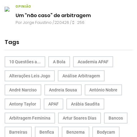
OPINIÃO
Um “não caso” de arbitragem
Por
Jorge Faustino
/ 22.04.26 /
256
Tags
10 Questões a...
A Bola
Academia APAF
Alterações Leis Jogo
Análise Arbitragem
André Narciso
Andreia Sousa
António Nobre
Antony Taylor
APAF
Arábia Saudita
Arbitragem Feminina
Artur Soares Dias
Bancos
Barreiras
Benfica
Benzema
Bodycam