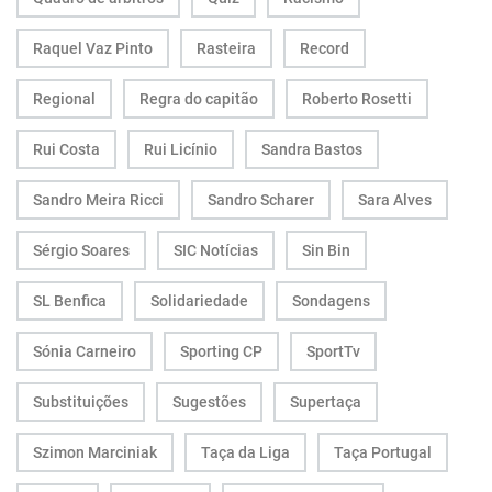
Raquel Vaz Pinto
Rasteira
Record
Regional
Regra do capitão
Roberto Rosetti
Rui Costa
Rui Licínio
Sandra Bastos
Sandro Meira Ricci
Sandro Scharer
Sara Alves
Sérgio Soares
SIC Notícias
Sin Bin
SL Benfica
Solidariedade
Sondagens
Sónia Carneiro
Sporting CP
SportTv
Substituições
Sugestões
Supertaça
Szimon Marciniak
Taça da Liga
Taça Portugal