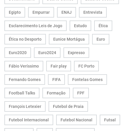
Egipto
Empurrar
ENAJ
Entrevista
Esclarecimento Leis de Jogo
Estudo
Ética
Ética no Desporto
Eunice Mortágua
Euro
Euro2020
Euro2024
Expresso
Fábio Veríssimo
Fair play
FC Porto
Fernando Gomes
FIFA
Fontelas Gomes
Football Talks
Formação
FPF
François Letexier
Futebol de Praia
Futebol Internacional
Futebol Nacional
Futsal