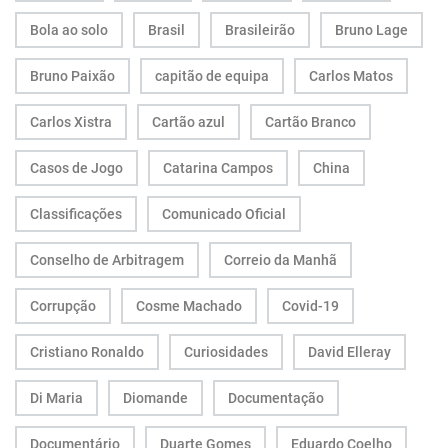
Bola ao solo
Brasil
Brasileirão
Bruno Lage
Bruno Paixão
capitão de equipa
Carlos Matos
Carlos Xistra
Cartão azul
Cartão Branco
Casos de Jogo
Catarina Campos
China
Classificações
Comunicado Oficial
Conselho de Arbitragem
Correio da Manhã
Corrupção
Cosme Machado
Covid-19
Cristiano Ronaldo
Curiosidades
David Elleray
Di Maria
Diomande
Documentação
Documentário
Duarte Gomes
Eduardo Coelho