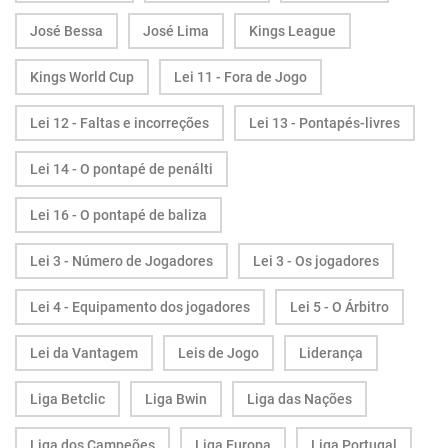
José Bessa
José Lima
Kings League
Kings World Cup
Lei 11 - Fora de Jogo
Lei 12 - Faltas e incorreções
Lei 13 - Pontapés-livres
Lei 14 - O pontapé de penálti
Lei 16 - O pontapé de baliza
Lei 3 - Número de Jogadores
Lei 3 - Os jogadores
Lei 4 - Equipamento dos jogadores
Lei 5 - O Árbitro
Lei da Vantagem
Leis de Jogo
Liderança
Liga Betclic
Liga Bwin
Liga das Nações
Liga dos Campeões
Liga Europa
Liga Portugal