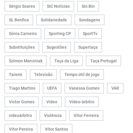
Sérgio Soares
SIC Notícias
Sin Bin
SL Benfica
Solidariedade
Sondagens
Sónia Carneiro
Sporting CP
SportTv
Substituições
Sugestões
Supertaça
Szimon Marciniak
Taça da Liga
Taça Portugal
Taremi
Televisão
Tempo útil de jogo
Tiago Martins
UEFA
Vanessa Gomes
VAR
Victor Gomes
Vídeo
Vídeo-árbitro
videoárbitro
Violência
Vitor Ferreira
Vítor Pereira
Vítor Santos