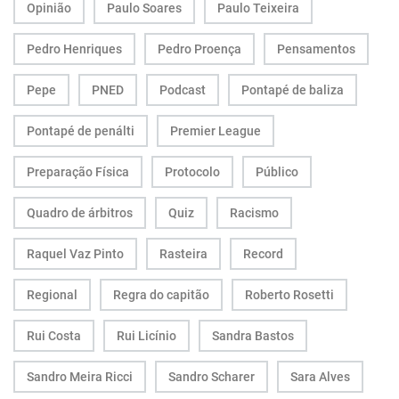
Opinião
Paulo Soares
Paulo Teixeira
Pedro Henriques
Pedro Proença
Pensamentos
Pepe
PNED
Podcast
Pontapé de baliza
Pontapé de penálti
Premier League
Preparação Física
Protocolo
Público
Quadro de árbitros
Quiz
Racismo
Raquel Vaz Pinto
Rasteira
Record
Regional
Regra do capitão
Roberto Rosetti
Rui Costa
Rui Licínio
Sandra Bastos
Sandro Meira Ricci
Sandro Scharer
Sara Alves