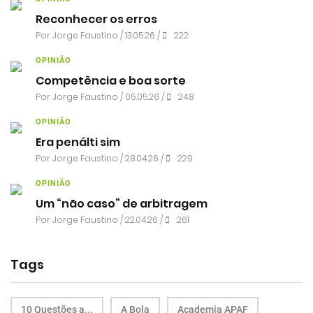
Reconhecer os erros
Por
Jorge Faustino
/ 13.05.26 /
222
OPINIÃO
Competência e boa sorte
Por
Jorge Faustino
/ 05.05.26 /
248
OPINIÃO
Era penálti sim
Por
Jorge Faustino
/ 28.04.26 /
229
OPINIÃO
Um “não caso” de arbitragem
Por
Jorge Faustino
/ 22.04.26 /
261
Tags
10 Questões a...
A Bola
Academia APAF