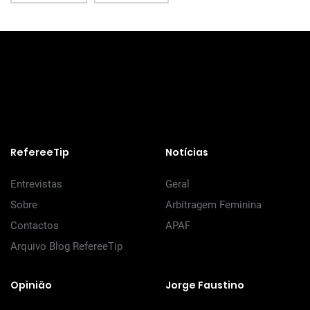
RefereeTip
Notícias
Entrevistas
Geral
Sobre
Arbitragem Feminina
Contactos
APAF
Arquivo Blog RefereeTip
Opinião
Jorge Faustino