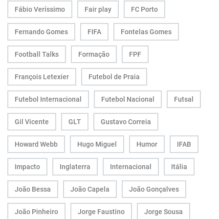
Fábio Veríssimo
Fair play
FC Porto
Fernando Gomes
FIFA
Fontelas Gomes
Football Talks
Formação
FPF
François Letexier
Futebol de Praia
Futebol Internacional
Futebol Nacional
Futsal
Gil Vicente
GLT
Gustavo Correia
Howard Webb
Hugo Miguel
Humor
IFAB
Impacto
Inglaterra
Internacional
Itália
João Bessa
João Capela
João Gonçalves
João Pinheiro
Jorge Faustino
Jorge Sousa