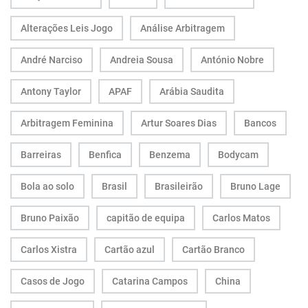
Alterações Leis Jogo
Análise Arbitragem
André Narciso
Andreia Sousa
António Nobre
Antony Taylor
APAF
Arábia Saudita
Arbitragem Feminina
Artur Soares Dias
Bancos
Barreiras
Benfica
Benzema
Bodycam
Bola ao solo
Brasil
Brasileirão
Bruno Lage
Bruno Paixão
capitão de equipa
Carlos Matos
Carlos Xistra
Cartão azul
Cartão Branco
Casos de Jogo
Catarina Campos
China