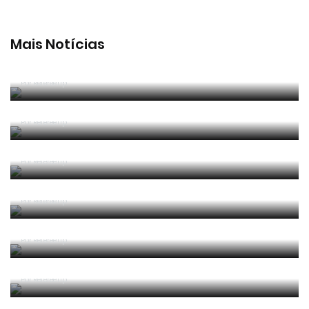
Mais Notícias
João Pinheiro radiante com ida ao Mundial: «É o
momento mais alto da minha carreira»
Por RefereeTip
João Pinheiro nomeado pela FIFA para o Mundial
2026
Por RefereeTip
APAF espera que câmaras corporais possam
"ajudar" trabalho dos árbitros
Por RefereeTip
Vídeo: árbitro assistente ensina Calafiori a... fazer
um lançamento lateral
Por RefereeTip
Sérgio Soares na final da Superfinal Europeia de
Futebol Praia
Por RefereeTip
Os árbitros chegaram à casa do futebol português
Por RefereeTip
Filipa Prata nomeada para o Mundial de futsal