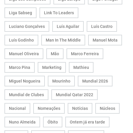
Liga Sabseg
Link To Leaders
Luciano Gonçalves
Luís Aguilar
Luís Castro
Luís Godinho
Man In The Middle
Manuel Mota
Manuel Oliveira
Mão
Marco Ferreira
Marco Pina
Marketing
Mathieu
Miguel Nogueira
Mourinho
Mundial 2026
Mundial de Clubes
Mundial Qatar 2022
Nacional
Nomeações
Notícias
Núcleos
Nuno Almeida
Óbito
Ontem já era tarde