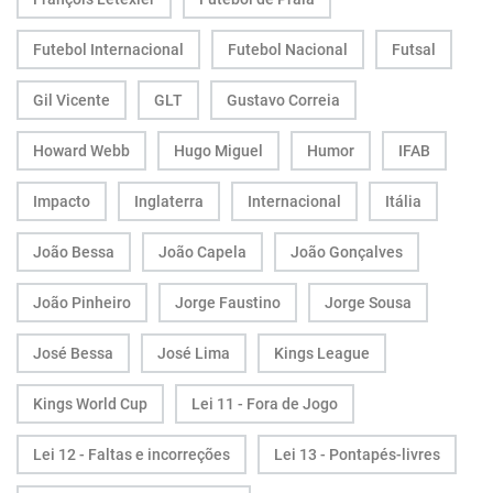
Futebol Internacional
Futebol Nacional
Futsal
Gil Vicente
GLT
Gustavo Correia
Howard Webb
Hugo Miguel
Humor
IFAB
Impacto
Inglaterra
Internacional
Itália
João Bessa
João Capela
João Gonçalves
João Pinheiro
Jorge Faustino
Jorge Sousa
José Bessa
José Lima
Kings League
Kings World Cup
Lei 11 - Fora de Jogo
Lei 12 - Faltas e incorreções
Lei 13 - Pontapés-livres