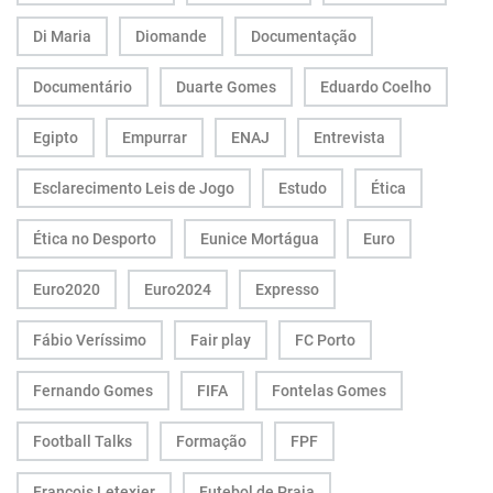
Di Maria
Diomande
Documentação
Documentário
Duarte Gomes
Eduardo Coelho
Egipto
Empurrar
ENAJ
Entrevista
Esclarecimento Leis de Jogo
Estudo
Ética
Ética no Desporto
Eunice Mortágua
Euro
Euro2020
Euro2024
Expresso
Fábio Veríssimo
Fair play
FC Porto
Fernando Gomes
FIFA
Fontelas Gomes
Football Talks
Formação
FPF
François Letexier
Futebol de Praia