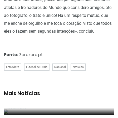
atletas e treinadores do Mundo que considero amigos, até
ao fotógrafo, o trato é único! Há um respeito mútuo, que
me enche de orgulho e me toca o coração, visto que todos
eles o fazem sem segundas intenções», concluiu.
Fonte:
Zerozero.pt
Entrevista
Futebol de Praia
Nacional
Notícias
Mais Notícias
João Pinheiro radiante com ida ao Mundial: «É o
momento mais alto da minha carreira»
Por RefereeTip
João Pinheiro nomeado pela FIFA para o Mundial