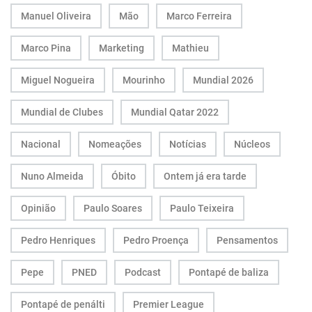
Manuel Oliveira
Mão
Marco Ferreira
Marco Pina
Marketing
Mathieu
Miguel Nogueira
Mourinho
Mundial 2026
Mundial de Clubes
Mundial Qatar 2022
Nacional
Nomeações
Notícias
Núcleos
Nuno Almeida
Óbito
Ontem já era tarde
Opinião
Paulo Soares
Paulo Teixeira
Pedro Henriques
Pedro Proença
Pensamentos
Pepe
PNED
Podcast
Pontapé de baliza
Pontapé de penálti
Premier League