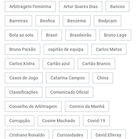
Arbitragem Feminina
Artur Soares Dias
Bancos
Barreiras
Benfica
Benzema
Bodycam
Bola ao solo
Brasil
Brasileirão
Bruno Lage
Bruno Paixão
capitão de equipa
Carlos Matos
Carlos Xistra
Cartão azul
Cartão Branco
Casos de Jogo
Catarina Campos
China
Classificações
Comunicado Oficial
Conselho de Arbitragem
Correio da Manhã
Corrupção
Cosme Machado
Covid-19
Cristiano Ronaldo
Curiosidades
David Elleray