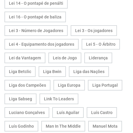
Lei 14 - O pontapé de penálti
Lei 16 - O pontapé de baliza
Lei 3 - Número de Jogadores
Lei 3 - Os jogadores
Lei 4 - Equipamento dos jogadores
Lei 5 - O Árbitro
Lei da Vantagem
Leis de Jogo
Liderança
Liga Betclic
Liga Bwin
Liga das Nações
Liga dos Campeões
Liga Europa
Liga Portugal
Liga Sabseg
Link To Leaders
Luciano Gonçalves
Luís Aguilar
Luís Castro
Luís Godinho
Man In The Middle
Manuel Mota