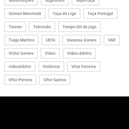
Substituições
Sugestões
Supertaça
Szimon Marciniak
Taça da Liga
Taça Portugal
Taremi
Televisão
Tempo útil de jogo
Tiago Martins
UEFA
Vanessa Gomes
VAR
Victor Gomes
Vídeo
Vídeo-árbitro
videoárbitro
Violência
Vitor Ferreira
Vítor Pereira
Vítor Santos