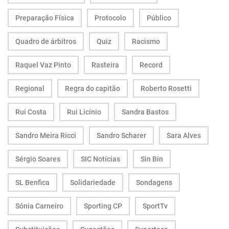
Preparação Física
Protocolo
Público
Quadro de árbitros
Quiz
Racismo
Raquel Vaz Pinto
Rasteira
Record
Regional
Regra do capitão
Roberto Rosetti
Rui Costa
Rui Licínio
Sandra Bastos
Sandro Meira Ricci
Sandro Scharer
Sara Alves
Sérgio Soares
SIC Notícias
Sin Bin
SL Benfica
Solidariedade
Sondagens
Sónia Carneiro
Sporting CP
SportTv