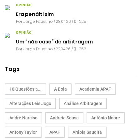
OPINIÃO
Era penálti sim
Por
Jorge Faustino
/ 28.04.26 /
225
OPINIÃO
Um “não caso” de arbitragem
Por
Jorge Faustino
/ 22.04.26 /
256
Tags
10 Questões a...
A Bola
Academia APAF
Alterações Leis Jogo
Análise Arbitragem
André Narciso
Andreia Sousa
António Nobre
Antony Taylor
APAF
Arábia Saudita