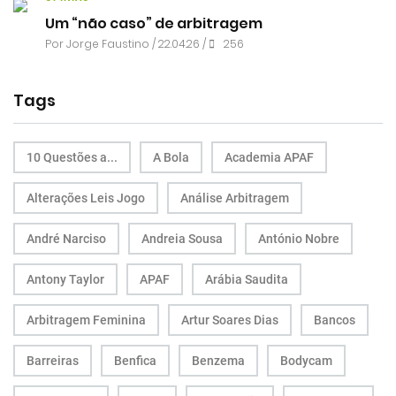
Um “não caso” de arbitragem
Por
Jorge Faustino
/ 22.04.26 /
256
Tags
10 Questões a...
A Bola
Academia APAF
Alterações Leis Jogo
Análise Arbitragem
André Narciso
Andreia Sousa
António Nobre
Antony Taylor
APAF
Arábia Saudita
Arbitragem Feminina
Artur Soares Dias
Bancos
Barreiras
Benfica
Benzema
Bodycam