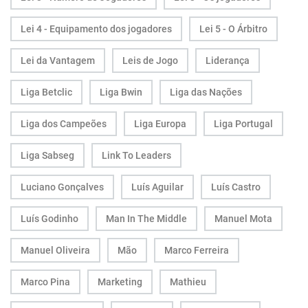
Lei 4 - Equipamento dos jogadores
Lei 5 - O Árbitro
Lei da Vantagem
Leis de Jogo
Liderança
Liga Betclic
Liga Bwin
Liga das Nações
Liga dos Campeões
Liga Europa
Liga Portugal
Liga Sabseg
Link To Leaders
Luciano Gonçalves
Luís Aguilar
Luís Castro
Luís Godinho
Man In The Middle
Manuel Mota
Manuel Oliveira
Mão
Marco Ferreira
Marco Pina
Marketing
Mathieu