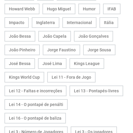
Howard Webb
Hugo Miguel
Humor
IFAB
Impacto
Inglaterra
Internacional
Itália
João Bessa
João Capela
João Gonçalves
João Pinheiro
Jorge Faustino
Jorge Sousa
José Bessa
José Lima
Kings League
Kings World Cup
Lei 11 - Fora de Jogo
Lei 12 - Faltas e incorreções
Lei 13 - Pontapés-livres
Lei 14 - O pontapé de penálti
Lei 16 - O pontapé de baliza
Lei 3 - Número de Jogadores
Lei 3 - Os jogadores