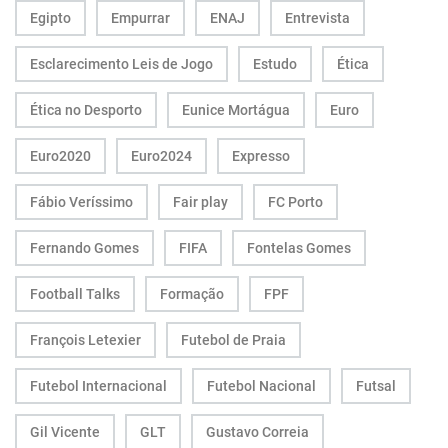
Egipto
Empurrar
ENAJ
Entrevista
Esclarecimento Leis de Jogo
Estudo
Ética
Ética no Desporto
Eunice Mortágua
Euro
Euro2020
Euro2024
Expresso
Fábio Veríssimo
Fair play
FC Porto
Fernando Gomes
FIFA
Fontelas Gomes
Football Talks
Formação
FPF
François Letexier
Futebol de Praia
Futebol Internacional
Futebol Nacional
Futsal
Gil Vicente
GLT
Gustavo Correia