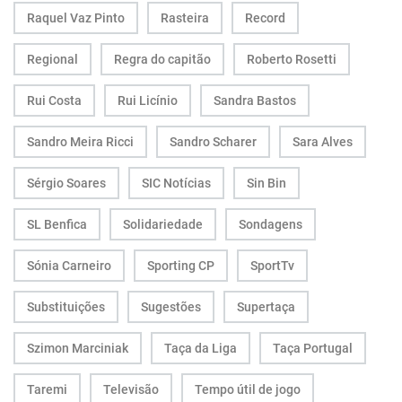
Raquel Vaz Pinto
Rasteira
Record
Regional
Regra do capitão
Roberto Rosetti
Rui Costa
Rui Licínio
Sandra Bastos
Sandro Meira Ricci
Sandro Scharer
Sara Alves
Sérgio Soares
SIC Notícias
Sin Bin
SL Benfica
Solidariedade
Sondagens
Sónia Carneiro
Sporting CP
SportTv
Substituições
Sugestões
Supertaça
Szimon Marciniak
Taça da Liga
Taça Portugal
Taremi
Televisão
Tempo útil de jogo