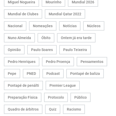
Miguel Nogueira
Mourinho
Mundial 2026
Mundial de Clubes
Mundial Qatar 2022
Nacional
Nomeações
Notícias
Núcleos
Nuno Almeida
Óbito
Ontem já era tarde
Opinião
Paulo Soares
Paulo Teixeira
Pedro Henriques
Pedro Proença
Pensamentos
Pepe
PNED
Podcast
Pontapé de baliza
Pontapé de penálti
Premier League
Preparação Física
Protocolo
Público
Quadro de árbitros
Quiz
Racismo