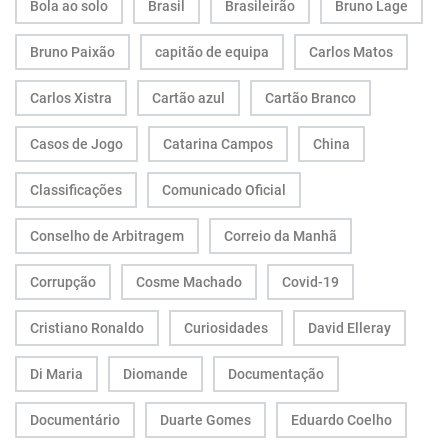
Bola ao solo
Brasil
Brasileirão
Bruno Lage
Bruno Paixão
capitão de equipa
Carlos Matos
Carlos Xistra
Cartão azul
Cartão Branco
Casos de Jogo
Catarina Campos
China
Classificações
Comunicado Oficial
Conselho de Arbitragem
Correio da Manhã
Corrupção
Cosme Machado
Covid-19
Cristiano Ronaldo
Curiosidades
David Elleray
Di Maria
Diomande
Documentação
Documentário
Duarte Gomes
Eduardo Coelho