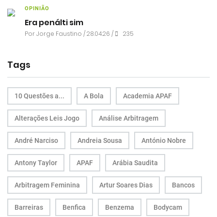
OPINIÃO
Era penálti sim
Por
Jorge Faustino
/ 28.04.26 /
235
Tags
10 Questões a...
A Bola
Academia APAF
Alterações Leis Jogo
Análise Arbitragem
André Narciso
Andreia Sousa
António Nobre
Antony Taylor
APAF
Arábia Saudita
Arbitragem Feminina
Artur Soares Dias
Bancos
Barreiras
Benfica
Benzema
Bodycam