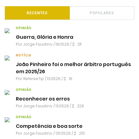
RECENTES
POPULARES
OPINIÃO
Guerra, Glória e Honra
Por
Jorge Faustino
/ 18.05.26 /
211
NOTÍCIA
João Pinheiro foi o melhor árbitro português
em 2025/26
Por RefereeTip / 13.05.26 /
16
OPINIÃO
Reconhecer os erros
Por
Jorge Faustino
/ 13.05.26 /
226
OPINIÃO
Competência e boa sorte
Por
Jorge Faustino
/ 05.05.26 /
251