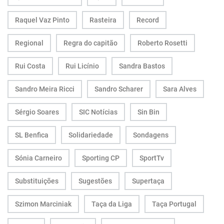
Raquel Vaz Pinto
Rasteira
Record
Regional
Regra do capitão
Roberto Rosetti
Rui Costa
Rui Licínio
Sandra Bastos
Sandro Meira Ricci
Sandro Scharer
Sara Alves
Sérgio Soares
SIC Notícias
Sin Bin
SL Benfica
Solidariedade
Sondagens
Sónia Carneiro
Sporting CP
SportTv
Substituições
Sugestões
Supertaça
Szimon Marciniak
Taça da Liga
Taça Portugal