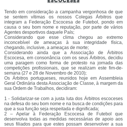
ESCOCESES
Tendo em consideração a campanha vergonhosa de que
se sentem vítimas os nossos Colegas Árbitros que
integram a Federação Escocesa de Futebol, pondo em
causa o seu bom nome e reputação, por parte de vários
Agentes desportivos daquele País;
Considerando que esse clima chegou ao extremo
inconcebível de ameaças à sua integridade física,
chegando, inclusive, a ameaças de morte;
Considerando ainda que a Associação de Árbitros
Escocesa, em consonância com os seus Árbitros, decidiu
uma paragem como forma de protesto na jornada das
competições profissionais, que se realizam este fim-de-
semana (27 e 28 de Novembro de 2010);
Os Árbitros portugueses, reunidos hoje em Assembleia
Geral Ordinária desta Associação de Classe, à margem da
sua Ordem de Trabalhos, decidiram:
1 - Solidarizar-se com a justa luta dos Árbitros escoceses
na defesa do seu bom nome e na busca de condições para
que a sua função seja respeitada e dignificada;
2 – Apelar à Federação Escocesa de Futebol que
desenvolva todas as medidas necessárias de apoio aos
seus filiados para que estes possam desenvolver a sua