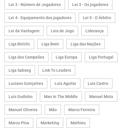
Lei 3 - Número de Jogadores
Lei 3 - Os jogadores
Lei 4 - Equipamento dos jogadores
Lei 5 - O Árbitro
Lei da Vantagem
Leis de Jogo
Liderança
Liga Betclic
Liga Bwin
Liga das Nações
Liga dos Campeões
Liga Europa
Liga Portugal
Liga Sabseg
Link To Leaders
Luciano Gonçalves
Luís Aguilar
Luís Castro
Luís Godinho
Man In The Middle
Manuel Mota
Manuel Oliveira
Mão
Marco Ferreira
Marco Pina
Marketing
Mathieu