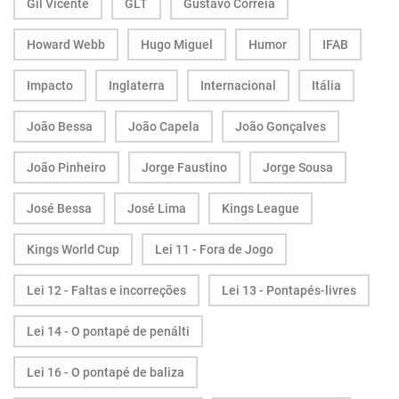
Gil Vicente
GLT
Gustavo Correia
Howard Webb
Hugo Miguel
Humor
IFAB
Impacto
Inglaterra
Internacional
Itália
João Bessa
João Capela
João Gonçalves
João Pinheiro
Jorge Faustino
Jorge Sousa
José Bessa
José Lima
Kings League
Kings World Cup
Lei 11 - Fora de Jogo
Lei 12 - Faltas e incorreções
Lei 13 - Pontapés-livres
Lei 14 - O pontapé de penálti
Lei 16 - O pontapé de baliza