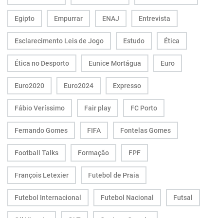
Egipto
Empurrar
ENAJ
Entrevista
Esclarecimento Leis de Jogo
Estudo
Ética
Ética no Desporto
Eunice Mortágua
Euro
Euro2020
Euro2024
Expresso
Fábio Veríssimo
Fair play
FC Porto
Fernando Gomes
FIFA
Fontelas Gomes
Football Talks
Formação
FPF
François Letexier
Futebol de Praia
Futebol Internacional
Futebol Nacional
Futsal