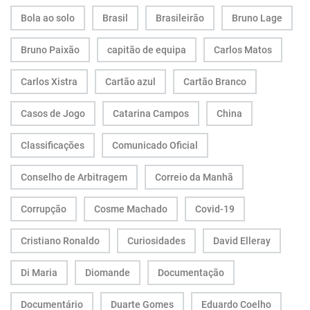
Bola ao solo
Brasil
Brasileirão
Bruno Lage
Bruno Paixão
capitão de equipa
Carlos Matos
Carlos Xistra
Cartão azul
Cartão Branco
Casos de Jogo
Catarina Campos
China
Classificações
Comunicado Oficial
Conselho de Arbitragem
Correio da Manhã
Corrupção
Cosme Machado
Covid-19
Cristiano Ronaldo
Curiosidades
David Elleray
Di Maria
Diomande
Documentação
Documentário
Duarte Gomes
Eduardo Coelho