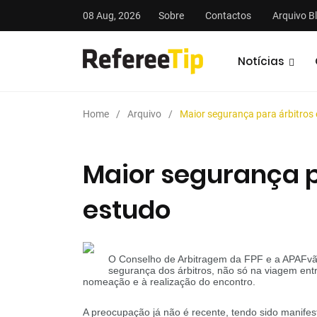
08 Aug, 2026
Sobre
Contactos
Arquivo B
Notícias
Home
Arquivo
Maior segurança para árbitros
Maior segurança p
estudo
stas
Análises
Podcasts
O Conselho de Arbitragem da FPF e a APAFvão
segurança dos árbitros, não só na viagem ent
nomeação e à realização do encontro.
A preocupação já não é recente, tendo sido manifes