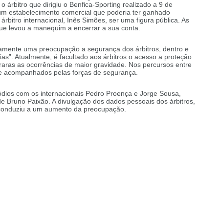
árbitro que dirigiu o Benfica-Sporting realizado a 9 de
um estabelecimento comercial que poderia ter ganhado
rbitro internacional, Inês Simões, ser uma figura pública. As
ue levou a manequim a encerrar a sua conta.
iamente uma preocupação a segurança dos árbitros, dentro e
as”. Atualmente, é facultado aos árbitros o acesso a proteção
m raras as ocorrências de maior gravidade. Nos percursos entre
nte acompanhados pelas forças de segurança.
ódios com os internacionais Pedro Proença e Jorge Sousa,
 Bruno Paixão. A divulgação dos dados pessoais dos árbitros,
e conduziu a um aumento da preocupação.