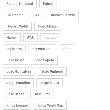
Futebol Nacional
Futsal
Gil Vicente
GLT
Gustavo Correia
Howard Webb
Hugo Miguel
Humor
IFAB
Impacto
Inglaterra
Internacional
Itália
João Bessa
João Capela
João Gonçalves
João Pinheiro
Jorge Faustino
Jorge Sousa
José Bessa
José Lima
Kings League
Kings World Cup