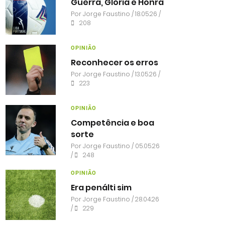
Guerra, Glória e Honra
Por
Jorge Faustino
/ 18.05.26 /
208
OPINIÃO
Reconhecer os erros
Por
Jorge Faustino
/ 13.05.26 /
223
OPINIÃO
Competência e boa
sorte
Por
Jorge Faustino
/ 05.05.26
/
248
OPINIÃO
Era penálti sim
Por
Jorge Faustino
/ 28.04.26
/
229