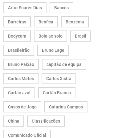
Artur Soares Dias
Bancos
Barreiras
Benfica
Benzema
Bodycam
Bola ao solo
Brasil
Brasileirão
Bruno Lage
Bruno Paixão
capitão de equipa
Carlos Matos
Carlos Xistra
Cartão azul
Cartão Branco
Casos de Jogo
Catarina Campos
China
Classificações
Comunicado Oficial