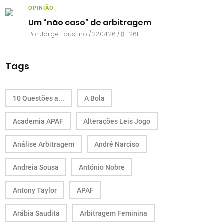
OPINIÃO
Um “não caso” de arbitragem
Por
Jorge Faustino
/ 22.04.26 /
261
Tags
10 Questões a...
A Bola
Academia APAF
Alterações Leis Jogo
Análise Arbitragem
André Narciso
Andreia Sousa
António Nobre
Antony Taylor
APAF
Arábia Saudita
Arbitragem Feminina