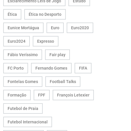
Esclarecimento Leis de Jogo
Estudo
Ética
Ética no Desporto
Eunice Mortágua
Euro
Euro2020
Euro2024
Expresso
Fábio Veríssimo
Fair play
FC Porto
Fernando Gomes
FIFA
Fontelas Gomes
Football Talks
Formação
FPF
François Letexier
Futebol de Praia
Futebol Internacional