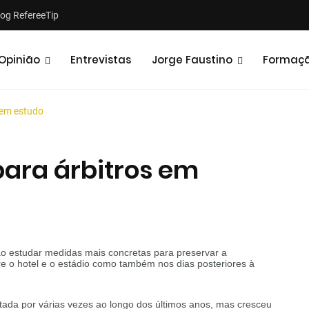
log RefereeTip
Opinião
Entrevistas
Jorge Faustino
Formaç
 em estudo
ara árbitros em
Notícias
Opiniões
 estudar medidas mais concretas para preservar a
re o hotel e o estádio como também nos dias posteriores à
tada por várias vezes ao longo dos últimos anos, mas cresceu