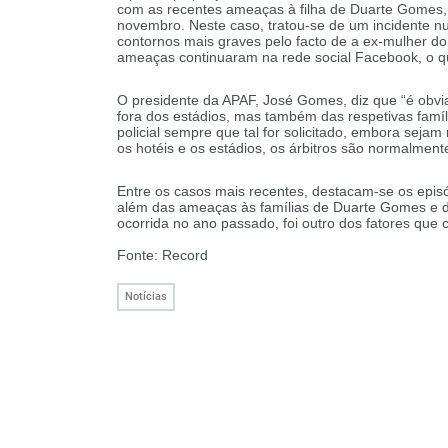
com as recentes ameaças à filha de Duarte Gomes, o 
novembro. Neste caso, tratou-se de um incidente n
contornos mais graves pelo facto de a ex-mulher do á
ameaças continuaram na rede social Facebook, o q
O presidente da APAF, José Gomes, diz que “é obv
fora dos estádios, mas também das respetivas famíli
policial sempre que tal for solicitado, embora seja
os hotéis e os estádios, os árbitros são normalme
Entre os casos mais recentes, destacam-se os epis
além das ameaças às famílias de Duarte Gomes e de
ocorrida no ano passado, foi outro dos fatores qu
Fonte: Record
Notícias