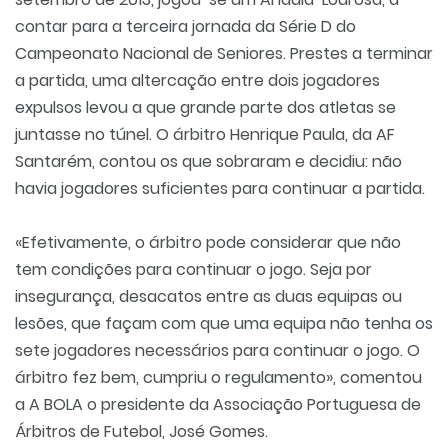
contar para a terceira jornada da Série D do
Campeonato Nacional de Seniores. Prestes a terminar
a partida, uma altercação entre dois jogadores
expulsos levou a que grande parte dos atletas se
juntasse no túnel. O árbitro Henrique Paula, da AF
Santarém, contou os que sobraram e decidiu: não
havia jogadores suficientes para continuar a partida.
«Efetivamente, o árbitro pode considerar que não
tem condições para continuar o jogo. Seja por
insegurança, desacatos entre as duas equipas ou
lesões, que façam com que uma equipa não tenha os
sete jogadores necessários para continuar o jogo. O
árbitro fez bem, cumpriu o regulamento», comentou
a A BOLA o presidente da Associação Portuguesa de
Árbitros de Futebol, José Gomes.