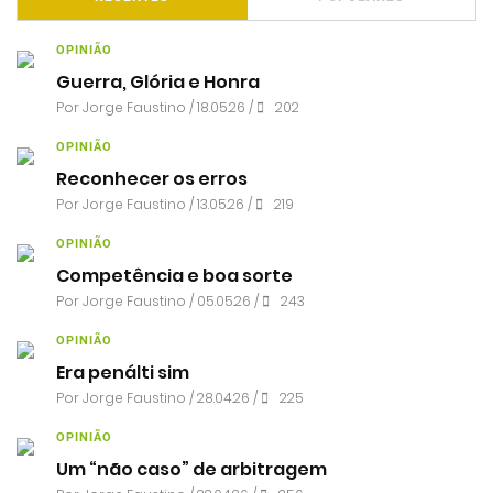
OPINIÃO
Guerra, Glória e Honra
Por
Jorge Faustino
/ 18.05.26 /
202
OPINIÃO
Reconhecer os erros
Por
Jorge Faustino
/ 13.05.26 /
219
OPINIÃO
Competência e boa sorte
Por
Jorge Faustino
/ 05.05.26 /
243
OPINIÃO
Era penálti sim
Por
Jorge Faustino
/ 28.04.26 /
225
OPINIÃO
Um “não caso” de arbitragem