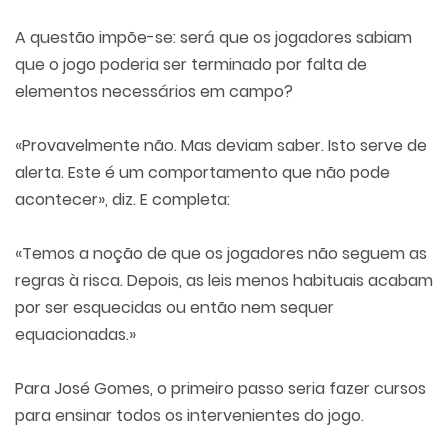
A questão impõe-se: será que os jogadores sabiam
que o jogo poderia ser terminado por falta de
elementos necessários em campo?
«Provavelmente não. Mas deviam saber. Isto serve de
alerta. Este é um comportamento que não pode
acontecer», diz. E completa:
«Temos a noção de que os jogadores não seguem as
regras à risca. Depois, as leis menos habituais acabam
por ser esquecidas ou então nem sequer
equacionadas.»
Para José Gomes, o primeiro passo seria fazer cursos
para ensinar todos os intervenientes do jogo.