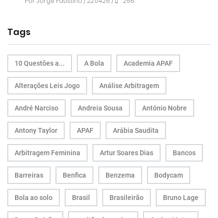
Por
Jorge Faustino
/ 22.04.26 /
256
Tags
10 Questões a...
A Bola
Academia APAF
Alterações Leis Jogo
Análise Arbitragem
André Narciso
Andreia Sousa
António Nobre
Antony Taylor
APAF
Arábia Saudita
Arbitragem Feminina
Artur Soares Dias
Bancos
Barreiras
Benfica
Benzema
Bodycam
Bola ao solo
Brasil
Brasileirão
Bruno Lage