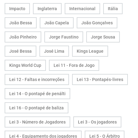
Impacto
Inglaterra
Internacional
Itália
João Bessa
João Capela
João Gonçalves
João Pinheiro
Jorge Faustino
Jorge Sousa
José Bessa
José Lima
Kings League
Kings World Cup
Lei 11 - Fora de Jogo
Lei 12 - Faltas e incorreções
Lei 13 - Pontapés-livres
Lei 14 - O pontapé de penálti
Lei 16 - O pontapé de baliza
Lei 3 - Número de Jogadores
Lei 3 - Os jogadores
Lei 4 - Equipamento dos jogadores
Lei 5 - O Árbitro