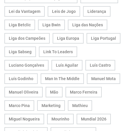
Lei da Vantagem
Leis de Jogo
Liderança
Liga Betclic
Liga Bwin
Liga das Nações
Liga dos Campeões
Liga Europa
Liga Portugal
Liga Sabseg
Link To Leaders
Luciano Gonçalves
Luís Aguilar
Luís Castro
Luís Godinho
Man In The Middle
Manuel Mota
Manuel Oliveira
Mão
Marco Ferreira
Marco Pina
Marketing
Mathieu
Miguel Nogueira
Mourinho
Mundial 2026