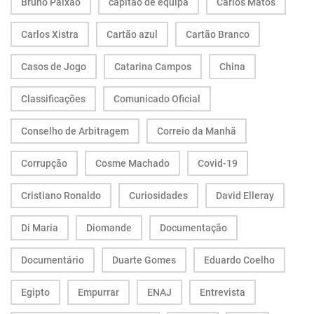
Bruno Paixão
capitão de equipa
Carlos Matos
Carlos Xistra
Cartão azul
Cartão Branco
Casos de Jogo
Catarina Campos
China
Classificações
Comunicado Oficial
Conselho de Arbitragem
Correio da Manhã
Corrupção
Cosme Machado
Covid-19
Cristiano Ronaldo
Curiosidades
David Elleray
Di Maria
Diomande
Documentação
Documentário
Duarte Gomes
Eduardo Coelho
Egipto
Empurrar
ENAJ
Entrevista