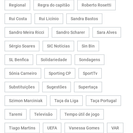
Regional
Regra do capitão
Roberto Rosetti
Rui Costa
Rui Licínio
Sandra Bastos
Sandro Meira Ricci
Sandro Scharer
Sara Alves
Sérgio Soares
SIC Notícias
Sin Bin
SL Benfica
Solidariedade
Sondagens
Sónia Carneiro
Sporting CP
SportTv
Substituições
Sugestões
Supertaça
Szimon Marciniak
Taça da Liga
Taça Portugal
Taremi
Televisão
Tempo útil de jogo
Tiago Martins
UEFA
Vanessa Gomes
VAR