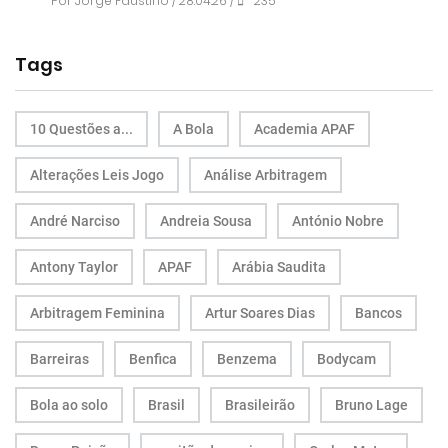
Por
Jorge Faustino
/ 28.04.26 /
235
Tags
10 Questões a...
A Bola
Academia APAF
Alterações Leis Jogo
Análise Arbitragem
André Narciso
Andreia Sousa
António Nobre
Antony Taylor
APAF
Arábia Saudita
Arbitragem Feminina
Artur Soares Dias
Bancos
Barreiras
Benfica
Benzema
Bodycam
Bola ao solo
Brasil
Brasileirão
Bruno Lage