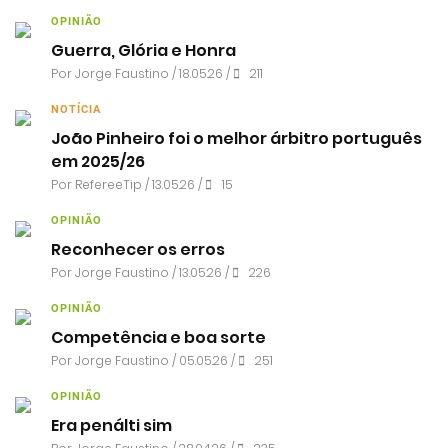
OPINIÃO
Guerra, Glória e Honra
Por
Jorge Faustino
/ 18.05.26 /
211
NOTÍCIA
João Pinheiro foi o melhor árbitro português
em 2025/26
Por RefereeTip / 13.05.26 /
15
OPINIÃO
Reconhecer os erros
Por
Jorge Faustino
/ 13.05.26 /
226
OPINIÃO
Competência e boa sorte
Por
Jorge Faustino
/ 05.05.26 /
251
OPINIÃO
Era penálti sim