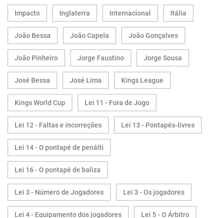
Impacto
Inglaterra
Internacional
Itália
João Bessa
João Capela
João Gonçalves
João Pinheiro
Jorge Faustino
Jorge Sousa
José Bessa
José Lima
Kings League
Kings World Cup
Lei 11 - Fora de Jogo
Lei 12 - Faltas e incorreções
Lei 13 - Pontapés-livres
Lei 14 - O pontapé de penálti
Lei 16 - O pontapé de baliza
Lei 3 - Número de Jogadores
Lei 3 - Os jogadores
Lei 4 - Equipamento dos jogadores
Lei 5 - O Árbitro