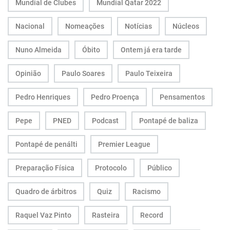
Mundial de Clubes
Mundial Qatar 2022
Nacional
Nomeações
Notícias
Núcleos
Nuno Almeida
Óbito
Ontem já era tarde
Opinião
Paulo Soares
Paulo Teixeira
Pedro Henriques
Pedro Proença
Pensamentos
Pepe
PNED
Podcast
Pontapé de baliza
Pontapé de penálti
Premier League
Preparação Física
Protocolo
Público
Quadro de árbitros
Quiz
Racismo
Raquel Vaz Pinto
Rasteira
Record