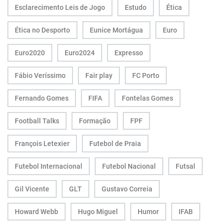
Esclarecimento Leis de Jogo
Estudo
Ética
Ética no Desporto
Eunice Mortágua
Euro
Euro2020
Euro2024
Expresso
Fábio Veríssimo
Fair play
FC Porto
Fernando Gomes
FIFA
Fontelas Gomes
Football Talks
Formação
FPF
François Letexier
Futebol de Praia
Futebol Internacional
Futebol Nacional
Futsal
Gil Vicente
GLT
Gustavo Correia
Howard Webb
Hugo Miguel
Humor
IFAB